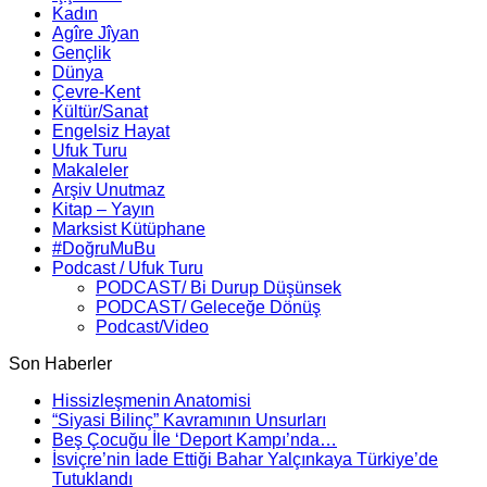
Kadın
Agîre Jîyan
Gençlik
Dünya
Çevre-Kent
Kültür/Sanat
Engelsiz Hayat
Ufuk Turu
Makaleler
Arşiv Unutmaz
Kitap – Yayın
Marksist Kütüphane
#DoğruMuBu
Podcast / Ufuk Turu
PODCAST/ Bi Durup Düşünsek
PODCAST/ Geleceğe Dönüş
Podcast/Video
Son Haberler
Hissizleşmenin Anatomisi
“Siyasi Bilinç” Kavramının Unsurları
Beş Çocuğu İle ‘Deport Kampı’nda…
İsviçre’nin İade Ettiği Bahar Yalçınkaya Türkiye’de
Tutuklandı