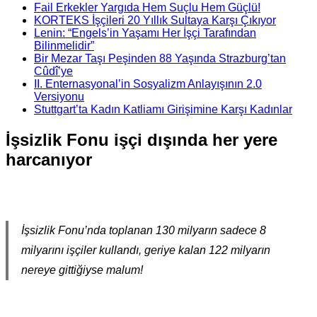
Fail Erkekler Yargıda Hem Suçlu Hem Güçlü!
KORTEKS İşçileri 20 Yıllık Sultaya Karşı Çıkıyor
Lenin: “Engels’in Yaşamı Her İşçi Tarafından
Bilinmelidir”
Bir Mezar Taşı Peşinden 88 Yaşında Strazburg’tan
Cûdî’ye
II. Enternasyonal’in Sosyalizm Anlayışının 2.0
Versiyonu
Stuttgart’ta Kadın Katliamı Girişimine Karşı Kadınlar
İşsizlik Fonu işçi dışında her yere
harcanıyor
İşsizlik Fonu’nda toplanan 130 milyarın sadece 8
milyarını işçiler kullandı, geriye kalan 122 milyarın
nereye gittiğiyse malum!