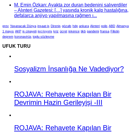
M. Emin Özkan: Ayakta zor duran bedenini salıverdiler
– Alınteri Gazetesi: […] yaşında kronik kalp hastalığına,
defalarca anjiyo yapılmasına rağmen ı...
grev
Yaşanacak Dünya
inşaat-iş
Direniş
gözaltı
hdp
ankara
Alınteri
polis
ABD
Almanya
1 mayıs
AKP
iş cinayeti
işçi kıyımı
kriz
ücret
işkence
tikb
pandemi
fransa
Filistin
deprem
koronavirüs
toplu sözleşme
UFUK TURU
Sosyalizm İnsanlığa Ne Vadediyor?
ROJAVA: Rehavete Kapılan Bir
Devrimin Hazin Gerileyişi -III
ROJAVA: Rehavete Kapılan Bir