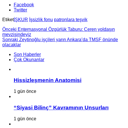
Facebook
Twitter
Etiket
İŞKUR
İşsizlik fonu
patronlara teşvik
Önceki
Enternasyonal Özgürlük Taburu: Ceren yoldaşın
mevzisindeyiz
Sonraki
Zeytinoğlu işçileri yarın Ankara’da TMSF önünde
olacaklar
Son Haberler
Çok Okunanlar
Hissizleşmenin Anatomisi
1 gün önce
“Siyasi Bilinç” Kavramının Unsurları
1 gün önce