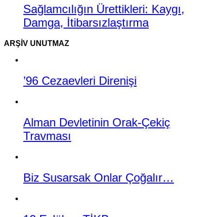
Sağlamcılığın Ürettikleri: Kaygı,
Damga, İtibarsızlaştırma
ARŞIV UNUTMAZ
’96 Cezaevleri Direnişi
Alman Devletinin Orak-Çekiç
Travması
Biz Susarsak Onlar Çoğalır…