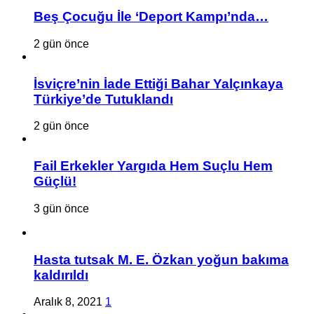
Beş Çocuğu İle ‘Deport Kampı’nda…
2 gün önce
İsviçre’nin İade Ettiği Bahar Yalçınkaya
Türkiye’de Tutuklandı
2 gün önce
Fail Erkekler Yargıda Hem Suçlu Hem
Güçlü!
3 gün önce
Hasta tutsak M. E. Özkan yoğun bakıma
kaldırıldı
Aralık 8, 2021
1