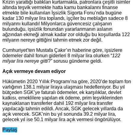
Krizin yarattığı batıkları kurtarmakta, patronlara çeşitli isimler
altında teşvik vermekte hatta kamu bankalarını finanse
etmekte bile kullanılan İşsizlik Sigorta Fonu’nda bugüne
kadar 130 milyar lira toplandı, işçiler bu meblağın sadece 8
milyarını kullandı! Milyonlarca güvencesiz çalışanın
bulunduğu, işsizlik fonundan yararlanmanın aslanın
ağzından ekmeği almak kadar zor olduğu bu koşullarda 122
milyarın nereye gittiğini tahmin etmek zor değil.
Cumhuriyet’ten Mustafa Çakır’ın haberine göre, işsizlere
ödemeler dahil fonun giderleri 8 milyar lira olurken “
122
milyar lira nereye gitti
?” sorusu gündeme geldi.
Açık vermeye devam ediyor
Hükümetin 2020 Yıllık Programı’na göre, 2020’de toplam fon
varlığının 138.1 milyar liraya ulaşması hedefleniyor. Bu yıl
bütçeden SGK’ye faturalı ödemeler, ek karşılıklar, devlet
katkısı, emeklilere yapılan ek ödeme, prim teşviklerinden
kaynaklanan transferler dahil 192 milyar lira transfer
yapılacağı tahmin edildi. Ancak, SGK gelecek yıllarda da
açık verecek. SGK’nin bu yıl sonunda 39.2 milyar lira,
gelecek yıl ise 50.1 milyar lira açık vermesi öngörülüyor.
Paylaş