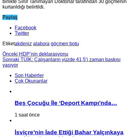
birlikte Sınır Tanımayan Doktorlar tarafından 30 göçmenin
kurtarıldığı belirtildi.
Paylaş
Facebook
Twitter
Etiket
akdeniz
alabora
göçmen botu
Önceki
HDP’nin deklarasyonu
Sonraki
TÜİK: Çalışanların yüzde 41,5’i zaman baskısı
yaşıyor
Son Haberler
Çok Okunanlar
Beş Çocuğu İle ‘Deport Kampı’nda…
1 saat önce
İsviçre’nin İade Ettiği Bahar Yalçınkaya