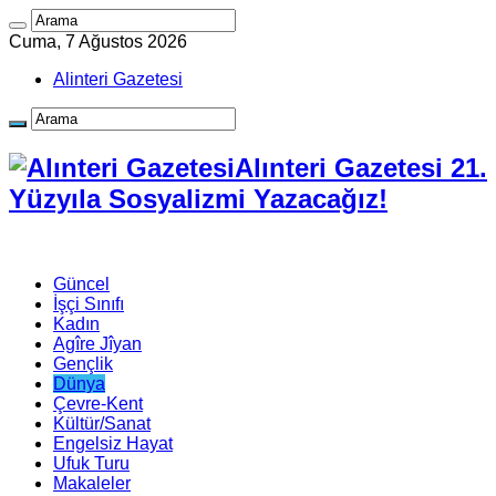
Cuma, 7 Ağustos 2026
Alinteri Gazetesi
Alınteri Gazetesi 21.
Yüzyıla Sosyalizmi Yazacağız!
Güncel
İşçi Sınıfı
Kadın
Agîre Jîyan
Gençlik
Dünya
Çevre-Kent
Kültür/Sanat
Engelsiz Hayat
Ufuk Turu
Makaleler