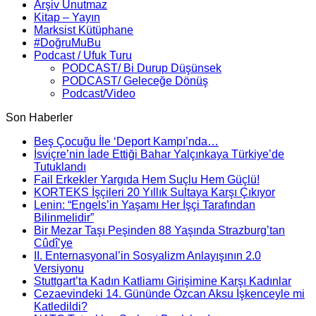
Arşiv Unutmaz
Kitap – Yayın
Marksist Kütüphane
#DoğruMuBu
Podcast / Ufuk Turu
PODCAST/ Bi Durup Düşünsek
PODCAST/ Geleceğe Dönüş
Podcast/Video
Son Haberler
Beş Çocuğu İle ‘Deport Kampı’nda…
İsviçre’nin İade Ettiği Bahar Yalçınkaya Türkiye’de
Tutuklandı
Fail Erkekler Yargıda Hem Suçlu Hem Güçlü!
KORTEKS İşçileri 20 Yıllık Sultaya Karşı Çıkıyor
Lenin: “Engels’in Yaşamı Her İşçi Tarafından
Bilinmelidir”
Bir Mezar Taşı Peşinden 88 Yaşında Strazburg’tan
Cûdî’ye
II. Enternasyonal’in Sosyalizm Anlayışının 2.0
Versiyonu
Stuttgart’ta Kadın Katliamı Girişimine Karşı Kadınlar
Cezaevindeki 14. Gününde Özcan Aksu İşkenceyle mi
Katledildi?