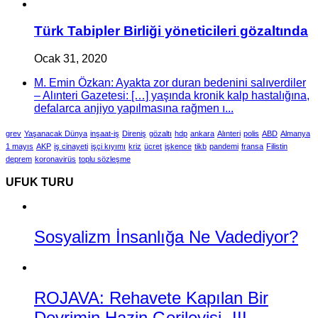
Türk Tabipler Birliği yöneticileri gözaltında
Ocak 31, 2020
M. Emin Özkan: Ayakta zor duran bedenini salıverdiler
– Alınteri Gazetesi: […] yaşında kronik kalp hastalığına,
defalarca anjiyo yapılmasına rağmen ı...
grev
Yaşanacak Dünya
inşaat-iş
Direniş
gözaltı
hdp
ankara
Alınteri
polis
ABD
Almanya
1 mayıs
AKP
iş cinayeti
işçi kıyımı
kriz
ücret
işkence
tikb
pandemi
fransa
Filistin
deprem
koronavirüs
toplu sözleşme
UFUK TURU
Sosyalizm İnsanlığa Ne Vadediyor?
ROJAVA: Rehavete Kapılan Bir
Devrimin Hazin Gerileyişi -III