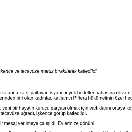
işkence ve tecavüze maruz bırakılarak katledildi
olitikalarına karşı patlayan isyanı büyük bedeller pahasına devam
nden biri olan kadınlar, katliamcı Piñera hükümetinin özel hedef
yeni bir hayatın kurucu parçası olmak için varlıklarını ortaya koy
, tecavüze uğradı, işkence görüp katledildi.
ir mesaj verilmeye çalışıldı: Evlerinize dönün!