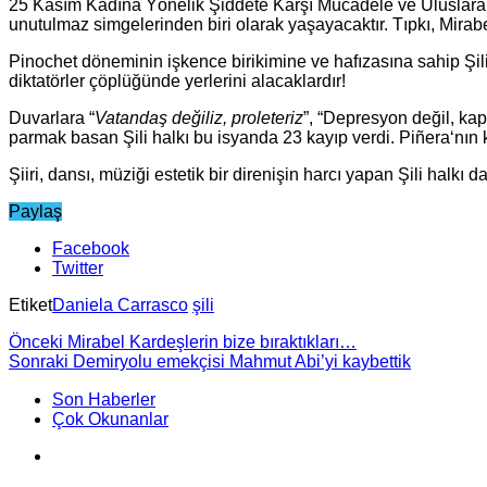
25 Kasım Kadına Yönelik Şiddete Karşı Mücadele ve Uluslarara
unutulmaz simgelerinden biri olarak yaşayacaktır. Tıpkı, Mirab
Pinochet döneminin işkence birikimine ve hafızasına sahip Şili 
diktatörler çöplüğünde yerlerini alacaklardır!
Duvarlara “
Vatandaş değiliz, proleteriz
”, “Depresyon değil, kap
parmak basan Şili halkı bu isyanda 23 kayıp verdi. Piñera‘nın 
Şiiri, dansı, müziği estetik bir direnişin harcı yapan Şili halkı
Paylaş
Facebook
Twitter
Etiket
Daniela Carrasco
şili
Önceki
Mirabel Kardeşlerin bize bıraktıkları…
Sonraki
Demiryolu emekçisi Mahmut Abi’yi kaybettik
Son Haberler
Çok Okunanlar