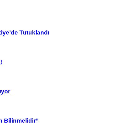
kiye’de Tutuklandı
!
ıyor
 Bilinmelidir”