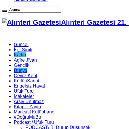
Alınteri Gazetesi 21
Güncel
İşçi Sınıfı
Kadın
Agîre Jîyan
Gençlik
Dünya
Çevre-Kent
Kültür/Sanat
Engelsiz Hayat
Ufuk Turu
Makaleler
Arşiv Unutmaz
Kitap – Yayın
Marksist Kütüphane
#DoğruMuBu
Podcast / Ufuk Turu
PODCAST/ Bi Durup Düşünsek