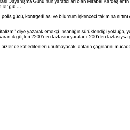
sı Dayanışma Günü’nün yaratıcıları olan Mirabel Kardeşler’in 
eller gibi…
polis gücü, kontrgerillası ve bilumum işkenceci takımına sırtını 
italizm!” diye yazarak emekçi insanlığın sürüklendiği yokluğa, yo
karanlık güçleri 2200’den fazlasını yaraladı. 200’den fazlasıysa
 da bizler de katledilenleri unutmayacak, onların çağrılarını müca