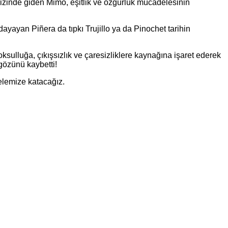
izinde giden Mimo, eşitlik ve özgürlük mücadelesinin
dayayan Piñera da tıpkı Trujillo ya da Pinochet tarihin
ksulluğa, çıkışsızlık ve çaresizliklere kaynağına işaret ederek
 gözünü kaybetti!
delemize katacağız.