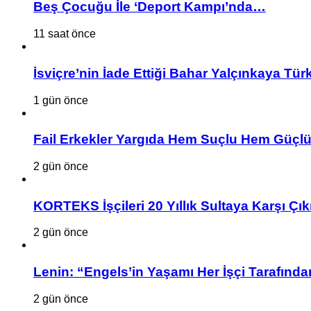
Beş Çocuğu İle ‘Deport Kampı’nda…
11 saat önce
İsviçre’nin İade Ettiği Bahar Yalçınkaya Tür
1 gün önce
Fail Erkekler Yargıda Hem Suçlu Hem Güçlü
2 gün önce
KORTEKS İşçileri 20 Yıllık Sultaya Karşı Çık
2 gün önce
Lenin: “Engels’in Yaşamı Her İşçi Tarafından
2 gün önce