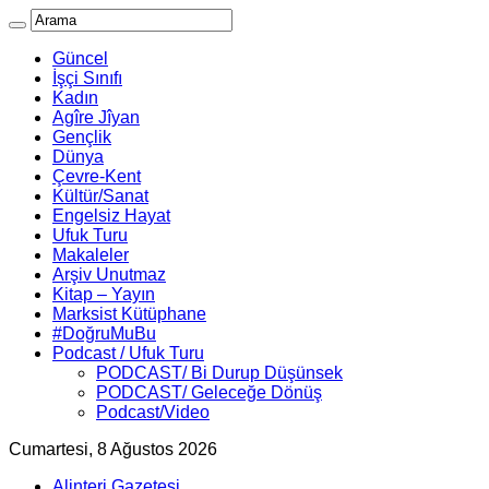
Güncel
İşçi Sınıfı
Kadın
Agîre Jîyan
Gençlik
Dünya
Çevre-Kent
Kültür/Sanat
Engelsiz Hayat
Ufuk Turu
Makaleler
Arşiv Unutmaz
Kitap – Yayın
Marksist Kütüphane
#DoğruMuBu
Podcast / Ufuk Turu
PODCAST/ Bi Durup Düşünsek
PODCAST/ Geleceğe Dönüş
Podcast/Video
Cumartesi, 8 Ağustos 2026
Alinteri Gazetesi