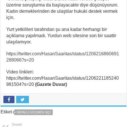
üzerine soruşturma da başlayacaktır diye düşünüyorum.
Kadın derneklerinden de ulaştılar hukuki destek vermek
için.
Yurt yetkilileri tarafından şu ana kadar herhangi bir
açıklama yapılmadı. Yurdun web sitesine son bir saattir
ulaşılamıyor.
https://twitter.com/HasanSaaritas/status/1206216860691
288066?s=20
Video linkleri:
https://twitter.com/HasanSaaritas/status/1206221185240
981504?s=20
(Gazete Duvar)
Etiket
NEPALLI GÖÇMEN IŞÇI
Önceki