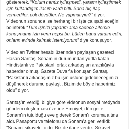
göstererek, “
Kolum henüz iyileşmedi, yaramı iyileştirmek
için kullandığım ilacım vardı bitti. Bana hiç ilaç
vermediler, çok dövdüler. Ne yapmalıyım?”
diyor.
Videonun sonunda ise herhangi bir işte çalışabileceğini
belirterek “
Tüm işinizi yaparım ama sadece ailemle
konuşmama izin verin hepsi bu. Lütfen bana yardım edin,
onların evinde kalmak istemiyorum”
diye konuşuyor.
Videoları Twitter hesabı üzerinden paylaşan gazeteci
Hasan Sarıtaş, Sonam’ın durumundan yurtta kalan
Hindistanlı ve Pakistanlı ortak arkadaşları aracılığıyla
haberdar olmuş. Gazete Duvar’a konuşan Sarıtaş,
“Pakistanlı arkadaşımız bu işin üstüne gidebileceğimizi
düşünerek durumu paylaştı. Bizim de böyle haberimiz
oldu” diyor.
Sarıtaş’ın verdiği bilgiye göre videonun sosyal medyada
gündem oluşturması üzerine Emniyet, dün gece
Sonam’ın tutulduğu eve giderek Sonam’ı koruma altına
aldı. Pasaportu ve telefonu da Sonam’a geri verildi:
“Sonam, şikayetçi oldu. Biz de ifade verdik. Şikayet