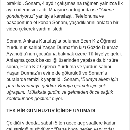
bırakıldı. Sonam, 4 aydır çalışmasına rağmen yalnızca ilk
ayın ödemesini aldı. Maaşını sorduğunda ise “
Ailene
gönderiyoruz
” yanıtıyla karşılaştı. Telefonuna ve
pasaportuna el konan Sonam, yaşadıklarını anlatan bir
video çekerek yardım istedi.
Sonam, Ankara Kurtuluş’ta bulunan Ecen Kız Öğrenci
Yurdu’nun sahibi Yaşan Durmaz’ın kızı Gözde Durmaz
Ayanoğlu’nun çocuğuna bakmak üzere Türkiye’ye geldi.
Anlaşma çocuk bakıcılığı üzerinden yapılsa da bir süre
sonra, Ecen Kız Öğrenci Yurdu’na ve yurdun sahibi
Yaşan Durmaz’ın evine de götürüldü ve Sonam’a
buralarda temizlik yaptırıldı. Sonam, “
Buraya ailem için
para kazanmaya geldim. Buraya gelmek için çok
uğraştım. Mülakata girdim ve gelmeden önce sağlık
kontrolünden geçtim.
” diyor.
TEK BİR GÜN HUZUR İÇİNDE UYUMADI
Çektiği videoda, sabah 5’ten gece geç saatlere kadar
çalıştırıldığını söylüyor: “
Bana bunu neden yapıyorlar.