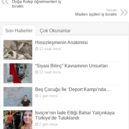
Doğa Koleji öğretmenleri iş
bıraktı
Sonraki
Maden işçileri iş bıraktı
Son Haberler
Çok Okunanlar
Hissizleşmenin Anatomisi
12 saat önce
“Siyasi Bilinç” Kavramının Unsurları
12 saat önce
Beş Çocuğu İle ‘Deport Kampı’nda…
1 gün önce
İsviçre’nin İade Ettiği Bahar Yalçınkaya
Türkiye’de Tutuklandı
2 gün önce