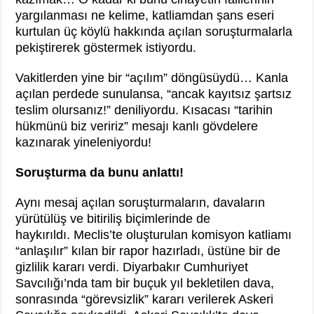
yargılanması ne kelime, katliamdan şans eseri
kurtulan üç köylü hakkında açılan soruşturmalarla
pekiştirerek göstermek istiyordu.
Vakitlerden yine bir “açılım” döngüsüydü… Kanla
açılan perdede sunulansa, “ancak kayıtsız şartsız
teslim olursanız!” deniliyordu. Kısacası “tarihin
hükmünü biz veririz” mesajı kanlı gövdelere
kazınarak yineleniyordu!
Soruşturma da bunu anlattı!
Aynı mesaj açılan soruşturmaların, davaların
yürütülüş ve bitiriliş biçimlerinde de
haykırıldı. Meclis’te oluşturulan komisyon katliamı
“anlaşılır” kılan bir rapor hazırladı, üstüne bir de
gizlilik kararı verdi. Diyarbakır Cumhuriyet
Savcılığı’nda tam bir buçuk yıl bekletilen dava,
sonrasında “görevsizlik” kararı verilerek Askeri