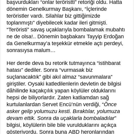
başvurdukları “onlar teröristti” retoriği oldu. Hatta
dönemin Genelkurmay Başkanı, “İçlerinde
teröristler vardı. Silahlar biz gittiğimizde
toplanmıştı” diyebilecek kadar ileri gitmişti.
“Teröristi” savaş uçaklarıyla bombalamak mubahtı
ne de olsa!.. Dönemin başbakanı Tayyip Erdoğan
da Genelkurmay’a teşekkür etmekle açtı perdeyi,
sonrasıysa malum…
Her derde deva bu retorik tutmayınca “istihbarat
hatası” dediler. Sonra “vurmasak biz
suçlanacaktık” gibi akıl almaz “savunmalara”
giriştiler. Oysaki katledilenlerin devletin de bilgisi
dâhilinde kaçakçılık yapan köylüler olduklarını
hepsi de biliyorlardır. Zaten katliamdan sağ
kurtulanlardan Servet Encü’nün verdiği, “
Önce
asker gelip yolumuzu kesti. Bıraktılar, yolumuza
devam ettik. Sonra da uçaklarla bombaladılar
”
bilgisi, köylülerin bile bile vurulduklarını açıkça
gösteriyordu. Sonra buna ABD heronlarından