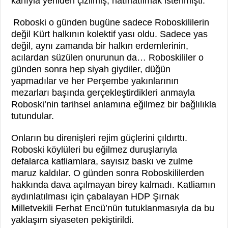
kanıyla yeniden çizilmiş, hatırlatılmak istenmişti.
Roboski o günden bugüne sadece Roboskililerin
değil Kürt halkının kolektif yası oldu. Sadece yas
değil, aynı zamanda bir halkın erdemlerinin,
acılardan süzülen onurunun da… Roboskililer o
günden sonra hep siyah giydiler, düğün
yapmadılar ve her Perşembe yakınlarının
mezarları başında gerçekleştirdikleri anmayla
Roboski’nin tarihsel anlamına eğilmez bir bağlılıkla
tutundular.
Onların bu direnişleri rejim güçlerini çıldırttı.
Roboski köylüleri bu eğilmez duruşlarıyla
defalarca katliamlara, sayısız baskı ve zulme
maruz kaldılar. O günden sonra Roboskililerden
hakkında dava açılmayan birey kalmadı. Katliamın
aydınlatılması için çabalayan HDP Şırnak
Milletvekili Ferhat Encü’nün tutuklanmasıyla da bu
yaklaşım siyaseten pekiştirildi.