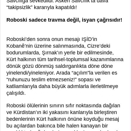
Savcılığa sevkedildi. Askeri Savcılık’ta dava
“takipsizlik” kararıyla kapatıldı!
Roboski sadece travma değil, isyan çağrısıdır!
Roboski’den sonra onun mesajı IŞİD’in
Kobanê’nin üzerine salınmasında, Cizre’deki
bodurumlarda, Şırnak’ın yerle bir edilmesinde,
Kürt halkının tüm tarihsel-toplumsal kazanımlarına
dönük gözü dönmüş saldırganlıkta döne döne
yinelendi/yineleniyor. Arada “açılım”la verilen es
“ruhunuzu teslim etmezseniz!” sopası ve
katliamlarıyla daha büyük adımlarla ilerletilmeye
çalışıldı.
Roboski ölülerinin sınırın sıfır noktasında dağılan
ve Kürdistan’ın iki yakasını kanlarıyla birleştiren
bedenlerinin Kürt halkının önüne koyduğu mesaj
bu açılardan bakınca bile halen kanayan bir