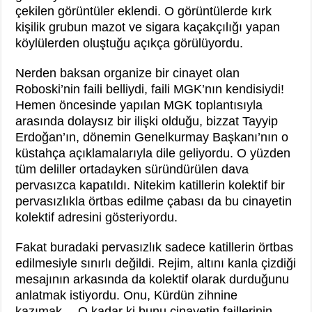
çekilen görüntüler eklendi. O görüntülerde kırk
kişilik grubun mazot ve sigara kaçakçılığı yapan
köylülerden oluştuğu açıkça görülüyordu.
Nerden baksan organize bir cinayet olan
Roboski’nin faili belliydi, faili MGK’nın kendisiydi!
Hemen öncesinde yapılan MGK toplantısıyla
arasında dolaysız bir ilişki olduğu, bizzat Tayyip
Erdoğan’ın, dönemin Genelkurmay Başkanı’nın o
küstahça açıklamalarıyla dile geliyordu. O yüzden
tüm deliller ortadayken süründürülen dava
pervasızca kapatıldı. Nitekim katillerin kolektif bir
pervasızlıkla örtbas edilme çabası da bu cinayetin
kolektif adresini gösteriyordu.
Fakat buradaki pervasızlık sadece katillerin örtbas
edilmesiyle sınırlı değildi. Rejim, altını kanla çizdiği
mesajının arkasında da kolektif olarak durduğunu
anlatmak istiyordu. Onu, Kürdün zihnine
kazımak… O kadar ki bunu cinayetin faillerinin