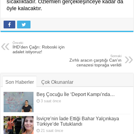
sıcaklıktadır. Özlemleri gerçekleşinceye kadar da
öyle kalacaktır.
Önceki
İHD’den Çağrı: Roboski için
adalet istiyoruz!
Sonraki
Zırhlı aracın çarptığı Can’ın
cenazesi toprağa verildi
Son Haberler
Çok Okunanlar
Beş Çocuğu İle ‘Deport Kampı’nda…
3 saat önce
İsviçre’nin İade Ettiği Bahar Yalçınkaya
Türkiye’de Tutuklandı
21 saat önce