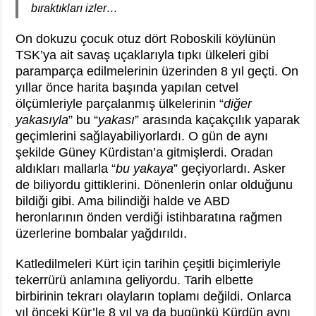
bıraktıkları izler…
On dokuzu çocuk otuz dört Roboskili köylünün
TSK’ya ait savaş uçaklarıyla tıpkı ülkeleri gibi
paramparça edilmelerinin üzerinden 8 yıl geçti. On
yıllar önce harita başında yapılan cetvel
ölçümleriyle parçalanmış ülkelerinin “
diğer
yakasıyla
” bu “
yakası
” arasında kaçakçılık yaparak
geçimlerini sağlayabiliyorlardı. O gün de aynı
şekilde Güney Kürdistan’a gitmişlerdi. Oradan
aldıkları mallarla “
bu yakaya
” geçiyorlardı. Asker
de biliyordu gittiklerini. Dönenlerin onlar olduğunu
bildiği gibi. Ama bilindiği halde ve ABD
heronlarının önden verdiği istihbaratına rağmen
üzerlerine bombalar yağdırıldı.
Katledilmeleri Kürt için tarihin çeşitli biçimleriyle
tekerrürü anlamına geliyordu. Tarih elbette
birbirinin tekrarı olayların toplamı değildi. Onlarca
yıl önceki Kür’le 8 yıl ya da bugünkü Kürdün aynı