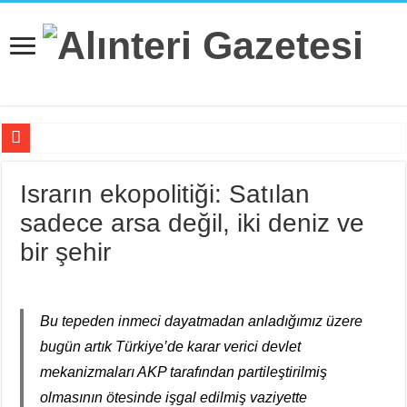
Doruk Madencilik İşçileri Bu Gözü Dönmüş Sömürü Çarkına Karşı D
Israrın ekopolitiği: Satılan
Kayapınar’a JES Projesi için Jandarma Eşliğinde İş Makineleri Girdi
sadece arsa değil, iki deniz ve
Hissizleşmenin Anatomisi
bir şehir
“Siyasi Bilinç” Kavramının Unsurları
Beş Çocuğu İle ‘Deport Kampı’nda…
Bu tepeden inmeci dayatmadan anladığımız üzere
İsviçre’nin İade Ettiği Bahar Yalçınkaya Türkiye’de Tutuklandı
bugün artık Türkiye’de karar verici devlet
Fail Erkekler Yargıda Hem Suçlu Hem Güçlü!
mekanizmaları AKP tarafından partileştirilmiş
KORTEKS İşçileri 20 Yıllık Sultaya Karşı Çıkıyor
olmasının ötesinde işgal edilmiş vaziyette