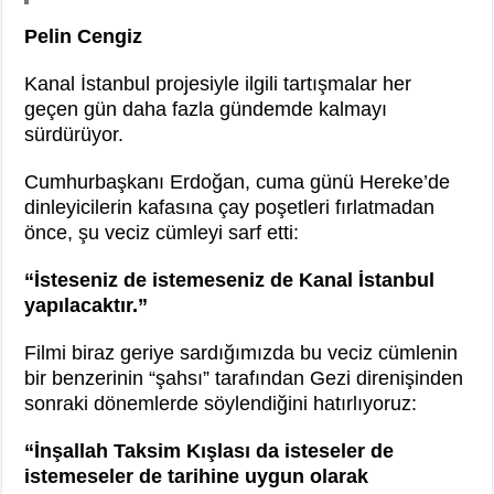
Lenin: “Engels’in Yaşamı Her İşçi Tarafından Bilinmelidir”
Pelin Cengiz
Bir Mezar Taşı Peşinden 88 Yaşında Strazburg’tan Cûdî’ye
Kanal İstanbul projesiyle ilgili tartışmalar her
geçen gün daha fazla gündemde kalmayı
sürdürüyor.
Cumhurbaşkanı Erdoğan, cuma günü Hereke’de
dinleyicilerin kafasına çay poşetleri fırlatmadan
önce, şu veciz cümleyi sarf etti:
“İsteseniz de istemeseniz de Kanal İstanbul
yapılacaktır.”
Filmi biraz geriye sardığımızda bu veciz cümlenin
bir benzerinin “şahsı” tarafından Gezi direnişinden
sonraki dönemlerde söylendiğini hatırlıyoruz:
“İnşallah Taksim Kışlası da isteseler de
istemeseler de tarihine uygun olarak