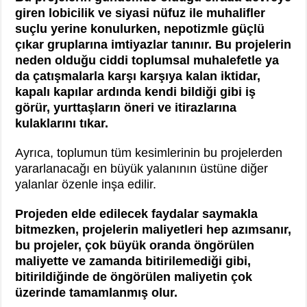
giren lobicilik ve siyasi nüfuz ile muhalifler
suçlu yerine konulurken, nepotizmle güçlü
çıkar gruplarına imtiyazlar tanınır. Bu projelerin
neden olduğu ciddi toplumsal muhalefetle ya
da çatışmalarla karşı karşıya kalan iktidar,
kapalı kapılar ardında kendi bildiği gibi iş
görür, yurttaşların öneri ve itirazlarına
kulaklarını tıkar.
Ayrıca, toplumun tüm kesimlerinin bu projelerden
yararlanacağı en büyük yalanının üstüne diğer
yalanlar özenle inşa edilir.
Projeden elde edilecek faydalar saymakla
bitmezken, projelerin maliyetleri hep azımsanır,
bu projeler, çok büyük oranda öngörülen
maliyette ve zamanda bitirilemediği gibi,
bitirildiğinde de öngörülen maliyetin çok
üzerinde tamamlanmış olur.