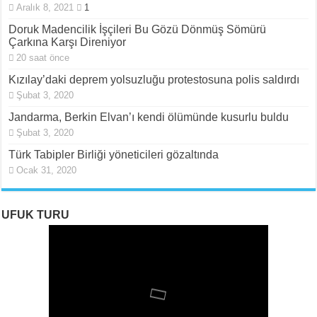
Aralık 8, 2021
1
Doruk Madencilik İşçileri Bu Gözü Dönmüş Sömürü
Çarkına Karşı Direniyor
20 saat önce
Kızılay’daki deprem yolsuzluğu protestosuna polis saldırdı
Şubat 3, 2020
Jandarma, Berkin Elvan’ı kendi ölümünde kusurlu buldu
Şubat 3, 2020
Türk Tabipler Birliği yöneticileri gözaltında
Ocak 31, 2020
UFUK TURU