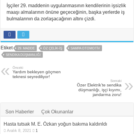
İşçiler 29. maddenin uygulanmasının kendilerinin işsizlik
maaşı almalarının önüne geçeceğinin, başka yerlerde iş
bulmalarının da zorlaşacağının altını çizdi.
Etiket
29. MADDE
ÖZ ÇELIK-İŞ
SAMPA OTOMOTIV
SENDIKA DÜŞMANLIĞI
Önceki
Yardım bekleyen göçmen
teknesi seyrediliyor!
Sonraki
Özer Elektrik’te sendika
düşmanlığı, işçi kıyımı,
jandarma zoru!
Son Haberler
Çok Okunanlar
Hasta tutsak M. E. Özkan yoğun bakıma kaldırıldı
Aralık 8, 2021
1