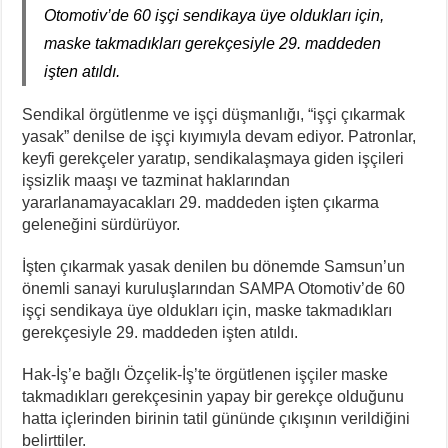
Otomotiv’de 60 işçi sendikaya üye oldukları için,
İsviçre’nin İade Ettiği Bahar Yalçınkaya Türkiye’de Tutuklandı
maske takmadıkları gerekçesiyle 29. maddeden
Fail Erkekler Yargıda Hem Suçlu Hem Güçlü!
işten atıldı.
KORTEKS İşçileri 20 Yıllık Sultaya Karşı Çıkıyor
Sendikal örgütlenme ve işçi düşmanlığı, “işçi çıkarmak
Lenin: “Engels’in Yaşamı Her İşçi Tarafından Bilinmelidir”
yasak” denilse de işçi kıyımıyla devam ediyor. Patronlar,
Bir Mezar Taşı Peşinden 88 Yaşında Strazburg’tan Cûdî’ye
keyfi gerekçeler yaratıp, sendikalaşmaya giden işçileri
işsizlik maaşı ve tazminat haklarından
yararlanamayacakları 29. maddeden işten çıkarma
geleneğini sürdürüyor.
İşten çıkarmak yasak denilen bu dönemde Samsun’un
önemli sanayi kuruluşlarından SAMPA Otomotiv’de 60
işçi sendikaya üye oldukları için, maske takmadıkları
gerekçesiyle 29. maddeden işten atıldı.
Hak-İş’e bağlı Özçelik-İş’te örgütlenen işçiler maske
takmadıkları gerekçesinin yapay bir gerekçe olduğunu
hatta içlerinden birinin tatil gününde çıkışının verildiğini
belirttiler.