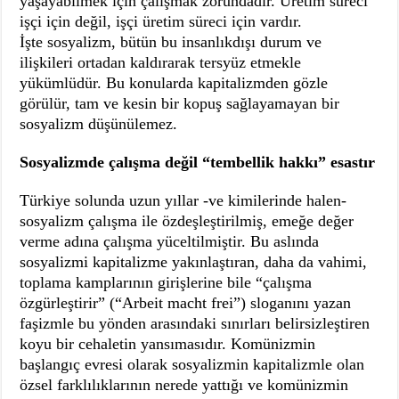
yaşayabilmek için çalışmak zorundadır. Üretim süreci
işçi için değil, işçi üretim süreci için vardır.
İşte sosyalizm, bütün bu insanlıkdışı durum ve
ilişkileri ortadan kaldırarak tersyüz etmekle
yükümlüdür. Bu konularda kapitalizmden gözle
görülür, tam ve kesin bir kopuş sağlayamayan bir
sosyalizm düşünülemez.
Sosyalizmde çalışma değil “tembellik hakkı” esastır
Türkiye solunda uzun yıllar -ve kimilerinde halen-
sosyalizm çalışma ile özdeşleştirilmiş, emeğe değer
verme adına çalışma yüceltilmiştir. Bu aslında
sosyalizmi kapitalizme yakınlaştıran, daha da vahimi,
toplama kamplarının girişlerine bile “çalışma
özgürleştirir” (“Arbeit macht frei”) sloganını yazan
faşizmle bu yönden arasındaki sınırları belirsizleştiren
koyu bir cehaletin yansımasıdır. Komünizmin
başlangıç evresi olarak sosyalizmin kapitalizmle olan
özsel farklılıklarının nerede yattığı ve komünizmin