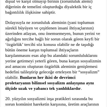
dışsal ve karşıt olmayıp birinin (zorunluluk alemi)
diğerinin de temelini oluşturduğu diyalektik bir iç
bağıntılılık ilişkisine sahiptir.
Dolayısıyla ne zorunluluk aleminin (yani toplumun
sürekli büyüyen ve çeşitlenen insani ihtiyaçlarının)
üzerinden atlayan, onu önemsemeyen, bunun yerini ve
ağırlığını tercihe bağlı bir sorun olarak gören keyfi bir
‘özgürlük’ tercihi söz konusu olabilir ne de taşıdığı
bütün öneme karşın toplumsal ihtiyaçların
karşılanmasını esas alıp bu alandaki sorumluluklarını
yerine getirmeyi yeterli gören, buna karşın sosyalizmin
asıl amacını oluşturan özgürlük aleminin genişlemesi
hedefini talileştirip geleceğe erteleyen bir “sosyalizm”
olabilir.
Bunların her ikisi de devrimci
proletaryanın bilimsel sosyalizm anlayışına aynı
ölçüde uzak ve yabancı tek yanlılıklardır
.
20. yüzyılın sosyalizmi inşa pratikleri sırasında bu
sorun komünist hareketin karşısına, üretim araçlarının