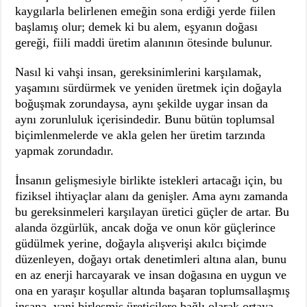
kaygılarla belirlenen emeğin sona erdiği yerde fiilen
başlamış olur; demek ki bu alem, eşyanın doğası
gereği, fiili maddi üretim alanının ötesinde bulunur.
Nasıl ki vahşi insan, gereksinimlerini karşılamak,
yaşamını sürdürmek ve yeniden üretmek için doğayla
boğuşmak zorundaysa, aynı şekilde uygar insan da
aynı zorunluluk içerisindedir. Bunu bütün toplumsal
biçimlenmelerde ve akla gelen her üretim tarzında
yapmak zorundadır.
İnsanın gelişmesiyle birlikte istekleri artacağı için, bu
fiziksel ihtiyaçlar alanı da genişler. Ama aynı zamanda
bu gereksinmeleri karşılayan üretici güçler de artar. Bu
alanda özgürlük, ancak doğa ve onun kör güçlerince
güdülmek yerine, doğayla alışverişi akılcı biçimde
düzenleyen, doğayı ortak denetimleri altına alan, bunu
en az enerji harcayarak ve insan doğasına en uygun ve
ona en yaraşır koşullar altında başaran toplumsallaşmış
insana, yani birleşmiş üreticilere bağlı olarak ortaya