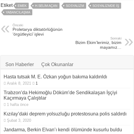
Etiket
EMEK
H.SELIM AÇAN
SOSYALIZM
SOSYALIZMDE IŞ
YABANCILAŞMA
Önceki
Proletarya diktatörlüğünün
‘örgütleyici’ işlevi
Sonraki
Bizim Ekim’lerimiz, bizim
mayamız…
Son Haberler
Çok Okunanlar
Hasta tutsak M. E. Özkan yoğun bakıma kaldırıldı
Aralık 8, 2021
1
Trabzon’da Hekimoğlu Döküm’de Sendikalaşan İşçiyi
Kaçırmaya Çalıştılar
1 hafta önce
Kızılay’daki deprem yolsuzluğu protestosuna polis saldırdı
Şubat 3, 2020
Jandarma, Berkin Elvan’ı kendi ölümünde kusurlu buldu