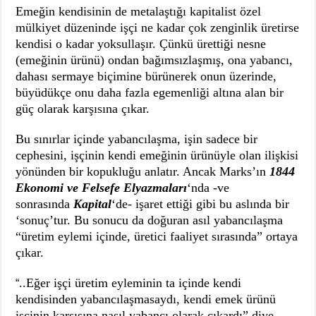
Sahel’den Ceuta’ya Yönelen Göç Dalgası
Emeğin kendisinin de metalaştığı kapitalist özel
mülkiyet düzeninde işçi ne kadar çok zenginlik üretirse
24. Munzur Kültür ve Doğa Festivali’nde Keyfi Gözaltılar
kendisi o kadar yoksullaşır. Çünkü ürettiği nesne
(emeğinin ürünü) ondan bağımsızlaşmış, ona yabancı,
dahası sermaye biçimine bürünerek onun üzerinde,
büyüdükçe onu daha fazla egemenliği altına alan bir
güç olarak karşısına çıkar.
Bu sınırlar içinde yabancılaşma, işin sadece bir
cephesini, işçinin kendi emeğinin ürünüyle olan ilişkisi
yönünden bir kopukluğu anlatır. Ancak Marks’ın
1844
Ekonomi ve Felsefe Elyazmaları
‘nda -ve
sonrasında
Kapital
‘de- işaret ettiği gibi bu aslında bir
‘sonuç’tur. Bu sonucu da doğuran asıl yabancılaşma
“üretim eylemi içinde, üretici faaliyet sırasında” ortaya
çıkar.
..Eğer işçi üretim eyleminin ta içinde kendi
“
kendisinden yabancılaşmasaydı, kendi emek ürünü
işçinin karşısına nasıl yabancı olarak çıkardı” diye