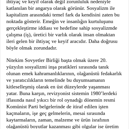
ihtiyaç ve keyif olarak değil zorunluluk nedeniyle
katlanılan bir angarya olarak görünür. Sosyalizm ile
kapitalizm arasındaki temel fark da kendisini zaten bu
noktada gösterir. Emeğin ve insanlığın kurtuluşunu
gerçekleştirme iddiası ve hedefine sahip sosyalizmde
çalışma (iş), üretici bir varlık olarak insan olmaktan
ileri gelen bir ihtiyaç ve keyif aracıdır. Daha doğrusu
böyle olmak zorundadır.
Nitekim Sovyetler Birliği başta olmak üzere 20.
yüzyılın sosyalizmi inşa pratikleri sırasında tanık
olunan emek kahramanlıklarının, olağanüstü fedakarlık
ve yaratıcılıkların temelinde bu duyumsamanın
kitleselleşmiş olarak en üst düzeylerde yaşanması
yatar. Buna karşın, revizyonist sistemin 1980’lerdeki
iflasında nasıl yıkıcı bir rol oynadığı dönemin resmi
Komünist Parti belgelerinde de itiraf edilen işten
kaçmaların, işe geç gelmelerin, mesai sırasında
kaytarmaların, zaman, malzeme ve ürün israfının
olağanüstü boyutlar kazanması gibi olgular ise üretim