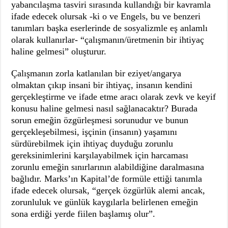
yabancılaşma tasviri sırasında kullandığı bir kavramla
ifade edecek olursak -ki o ve Engels, bu ve benzeri
tanımları başka eserlerinde de sosyalizmle eş anlamlı
olarak kullanırlar- “çalışmanın/üretmenin bir ihtiyaç
haline gelmesi” oluşturur.
Çalışmanın zorla katlanılan bir eziyet/angarya
olmaktan çıkıp insani bir ihtiyaç, insanın kendini
gerçekleştirme ve ifade etme aracı olarak zevk ve keyif
konusu haline gelmesi nasıl sağlanacaktır? Burada
sorun emeğin özgürleşmesi sorunudur ve bunun
gerçekleşebilmesi, işçinin (insanın) yaşamını
sürdürebilmek için ihtiyaç duyduğu zorunlu
gereksinimlerini karşılayabilmek için harcaması
zorunlu emeğin sınırlarının alabildiğine daralmasına
bağlıdır. Marks’ın Kapital’de formüle ettiği tanımla
ifade edecek olursak, “gerçek özgürlük alemi ancak,
zorunluluk ve günlük kaygılarla belirlenen emeğin
sona erdiği yerde fiilen başlamış olur”.