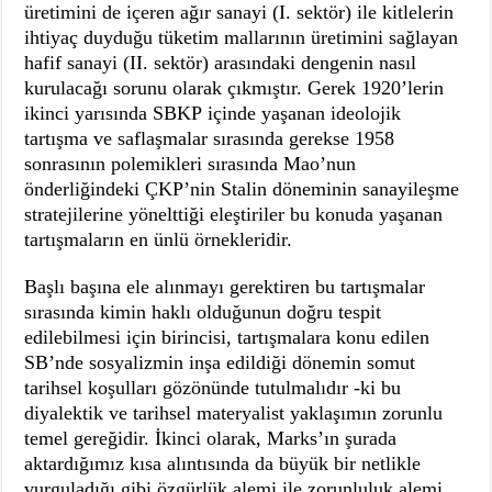
üretimini de içeren ağır sanayi (I. sektör) ile kitlelerin
ihtiyaç duyduğu tüketim mallarının üretimini sağlayan
hafif sanayi (II. sektör) arasındaki dengenin nasıl
kurulacağı sorunu olarak çıkmıştır. Gerek 1920’lerin
ikinci yarısında SBKP içinde yaşanan ideolojik
tartışma ve saflaşmalar sırasında gerekse 1958
sonrasının polemikleri sırasında Mao’nun
önderliğindeki ÇKP’nin Stalin döneminin sanayileşme
stratejilerine yönelttiği eleştiriler bu konuda yaşanan
tartışmaların en ünlü örnekleridir.
Başlı başına ele alınmayı gerektiren bu tartışmalar
sırasında kimin haklı olduğunun doğru tespit
edilebilmesi için birincisi, tartışmalara konu edilen
SB’nde sosyalizmin inşa edildiği dönemin somut
tarihsel koşulları gözönünde tutulmalıdır -ki bu
diyalektik ve tarihsel materyalist yaklaşımın zorunlu
temel gereğidir. İkinci olarak, Marks’ın şurada
aktardığımız kısa alıntısında da büyük bir netlikle
vurguladığı gibi özgürlük alemi ile zorunluluk alemi