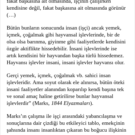
fakat başkasına ait olmasında, işçinin çalışırken
kendisine değil, fakat başkasına ait olmasında görünür
(…)
Bütün bunların sonucunda insan (işçi) ancak yemek,
içmek, çoğalmak gibi hayvansal işlevlerinde, bir de
olsa olsa barınma, giyinme gibi faaliyetlerde kendisini
özgür aktiflikte hissedebilir. İnsani işlevlerinde ise
artık kendisini bir hayvandan başka türlü hissedemez.
Hayvansı işlevler insani, insani işlevler hayvansı olur.
Gerçi yemek, içmek, çoğalmak vb. sahici insan
işlevleridir. Ama soyut olarak ele alınırsa, bütün öteki
insani faaliyetler alanından koparılıp kendi başına tek
ve sonal amaç haline getirilirse bunlar hayvansal
işlevlerdir” (Marks,
1844 Elyazmaları
).
Marks’ın çalışma ile işçi arasındaki yabancılaşma ve
sonuçlarına dair çizdiği bu etkileyici tablo, emekçinin
şahsında insanı insanlıktan çıkaran bu boğucu ilişkinin