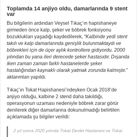
Toplamda 14 anjiyo oldu, damarlarında 9 stent
var
Bu bilgilerin ardından Veysel Tıkaç’ın hapishaneye
girmeden önce kalp, şeker ve böbrek fonksiyonu
bozuklukları yaşadığı kaydedilerek, “
Kalbinde yedi stent
takılı ve kalp damarlarında genişlik bulunmaktaydı ve
böbrekleri için de üçer aylık kontrollere gidiyordu. 2000
yılından bu yana ileri derecede şeker hastasıdır. Dışarıda
iken zaman zaman farklı hastanelerde şeker
hastalığından kaynaklı olarak yatmak zorunda kalmıştır.”
aktarımları yapıldı.
Tıkaç’ın Tokat Hapishanesi’ndeyken Ocak 2018’de
anjiyo olduğu, kalbine 2 stend daha takıldığı,
operasyonun uzaması nedeniyle böbrek zarar görür
denilerek diğer damarlarına dokunulmadığı belirtilen
açıklamada şu bilgiler verildi:
2 yıl sonra 2020 yılında Tokat Devlet Hastanesi ve Tokat