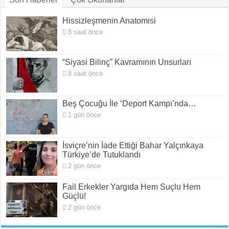
Hissizleşmenin Anatomisi
8 saat önce
“Siyasi Bilinç” Kavramının Unsurları
8 saat önce
Beş Çocuğu İle ‘Deport Kampı’nda…
1 gün önce
İsviçre’nin İade Ettiği Bahar Yalçınkaya
Türkiye’de Tutuklandı
2 gün önce
Fail Erkekler Yargıda Hem Suçlu Hem
Güçlü!
2 gün önce