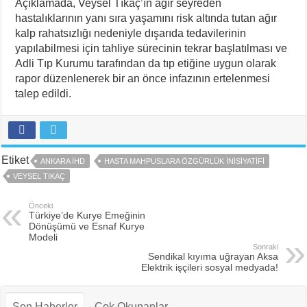
Açıklamada, Veysel Tıkaç’ın ağır seyreden
hastalıklarının yanı sıra yaşamını risk altında tutan ağır
kalp rahatsızlığı nedeniyle dışarıda tedavilerinin
yapılabilmesi için tahliye sürecinin tekrar başlatılması ve
Adli Tıp Kurumu tarafından da tıp etiğine uygun olarak
rapor düzenlenerek bir an önce infazının ertelenmesi
talep edildi.
Etiket
ANKARA İHD
HASTA MAHPUSLARA ÖZGÜRLÜK İNISIYATIFI
VEYSEL TIKAÇ
Önceki
Türkiye’de Kurye Emeğinin
Dönüşümü ve Esnaf Kurye
Modeli
Sonraki
Sendikal kıyıma uğrayan Aksa
Elektrik işçileri sosyal medyada!
Son Haberler
Çok Okunanlar