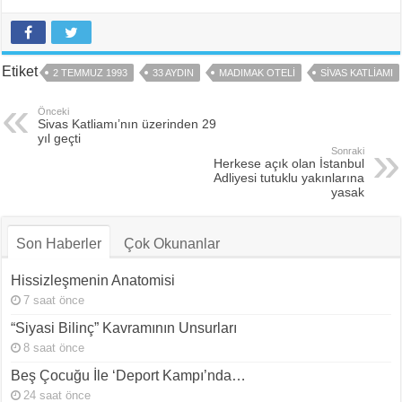
Etiket
2 TEMMUZ 1993
33 AYDIN
MADIMAK OTELI
SIVAS KATLIAMI
Önceki
Sivas Katliamı’nın üzerinden 29
yıl geçti
Sonraki
Herkese açık olan İstanbul
Adliyesi tutuklu yakınlarına
yasak
Son Haberler
Çok Okunanlar
Hissizleşmenin Anatomisi
7 saat önce
“Siyasi Bilinç” Kavramının Unsurları
8 saat önce
Beş Çocuğu İle ‘Deport Kampı’nda…
24 saat önce