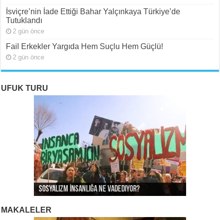
İsviçre’nin İade Ettiği Bahar Yalçınkaya Türkiye’de
Tutuklandı
2 gün önce
Fail Erkekler Yargıda Hem Suçlu Hem Güçlü!
2 gün önce
UFUK TURU
ROJAVA: Rehavete Kapılan Bir Devrimin Hazin
ROJAVA: Rehavete Kapılan Bir Devrimin Hazin
Rojava: Rehavete Kapılan Bir Devrimin Hazin
Sosyalizm İnsanlığa Ne Vadediyor?
Gerileyişi -III
Gerileyişi -II
Gerileyişi*
Rojava Devrimi İçin Yangın Alarmı
MAKALELER