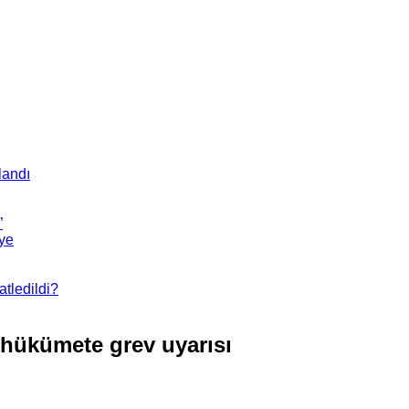
landı
”
’ye
tledildi?
 hükümete grev uyarısı