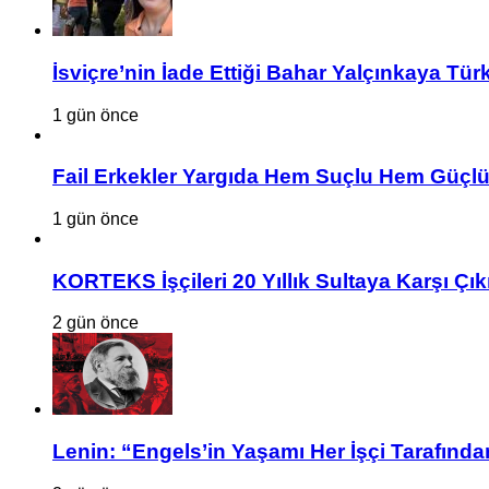
İsviçre’nin İade Ettiği Bahar Yalçınkaya Tür
1 gün önce
Fail Erkekler Yargıda Hem Suçlu Hem Güçlü
1 gün önce
KORTEKS İşçileri 20 Yıllık Sultaya Karşı Çık
2 gün önce
Lenin: “Engels’in Yaşamı Her İşçi Tarafından