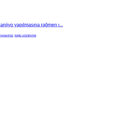
 anjiyo yapılmasına rağmen ı...
ronavirüs
toplu sözleşme