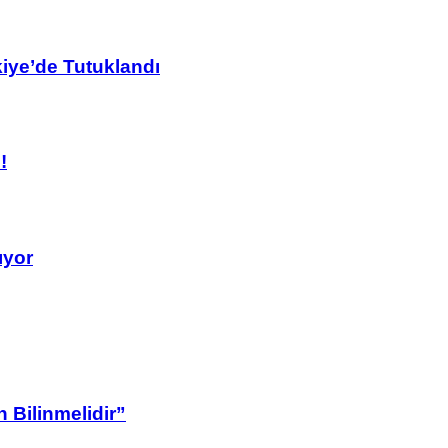
kiye’de Tutuklandı
!
ıyor
 Bilinmelidir”