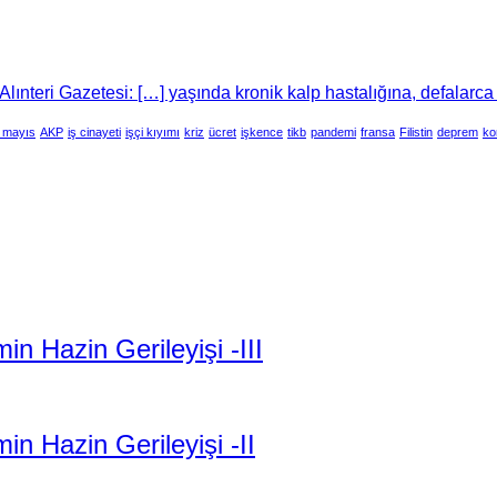
lınteri Gazetesi: […] yaşında kronik kalp hastalığına, defalarca
 mayıs
AKP
iş cinayeti
işçi kıyımı
kriz
ücret
işkence
tikb
pandemi
fransa
Filistin
deprem
ko
 Hazin Gerileyişi -III
n Hazin Gerileyişi -II