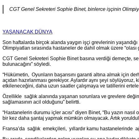
CGT Genel Sekreteri Sophie Binet, binlerce işçinin Olimpiya
YAŞANACAK DÜNYA
Son haftalarda birçok alanda yaygın işçi grevlerinin yaşandı
Olimpiyatları sırasında hastaneler de dahil olmak üzere “olas
CGT Genel Sekreteri Sophie Binet basına verdiği demeçte, se
bulunacağını” söyledi.
“Hükümetin, Oyunların başarısını garanti altına almak için der
açıdan hazırlanması gerekiyor. Aylardır aynı şeyi söylüyoruz,
etkileneceğini, daha uzun saatler çalışmaya ve tatillerini erte
Özellikle sağlık alanında yaşanan sorunlara ve grevlere değin
sağlamasının acil olduğunu” belirtti.
“Hastanelerin durumu içler acısı” diyen Binet, “Bu yazın nasıl
bir kez daha şantaj yapmak mümkün olmayacak. Artık yoruldular 
Fransa’da sağlık emekçileri, yıllardır kamu hastanelerinde ağ