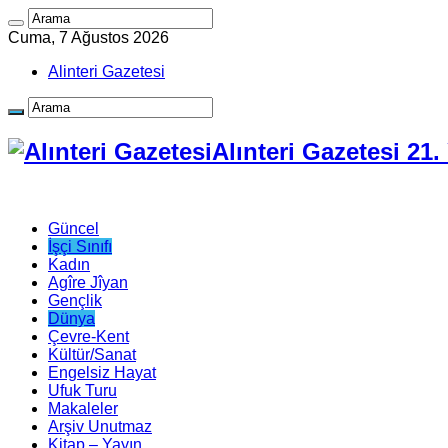
Cuma, 7 Ağustos 2026
Alinteri Gazetesi
Alınteri Gazetesi 21
Güncel
İşçi Sınıfı
Kadın
Agîre Jîyan
Gençlik
Dünya
Çevre-Kent
Kültür/Sanat
Engelsiz Hayat
Ufuk Turu
Makaleler
Arşiv Unutmaz
Kitap – Yayın