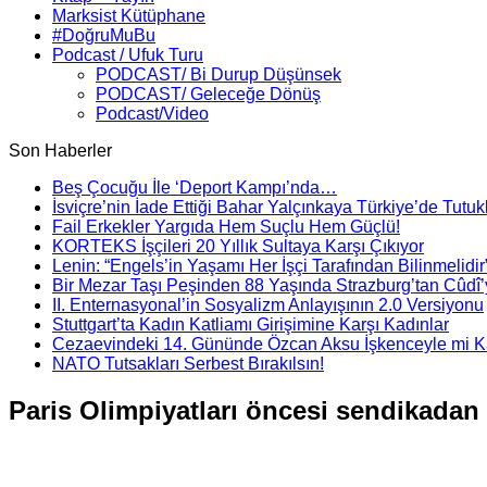
Marksist Kütüphane
#DoğruMuBu
Podcast / Ufuk Turu
PODCAST/ Bi Durup Düşünsek
PODCAST/ Geleceğe Dönüş
Podcast/Video
Son Haberler
Beş Çocuğu İle ‘Deport Kampı’nda…
İsviçre’nin İade Ettiği Bahar Yalçınkaya Türkiye’de Tutuk
Fail Erkekler Yargıda Hem Suçlu Hem Güçlü!
KORTEKS İşçileri 20 Yıllık Sultaya Karşı Çıkıyor
Lenin: “Engels’in Yaşamı Her İşçi Tarafından Bilinmelidir
Bir Mezar Taşı Peşinden 88 Yaşında Strazburg’tan Cûdî
II. Enternasyonal’in Sosyalizm Anlayışının 2.0 Versiyonu
Stuttgart’ta Kadın Katliamı Girişimine Karşı Kadınlar
Cezaevindeki 14. Gününde Özcan Aksu İşkenceyle mi Ka
NATO Tutsakları Serbest Bırakılsın!
Paris Olimpiyatları öncesi sendikadan