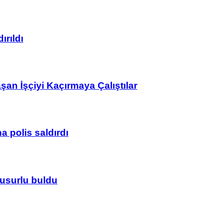
ırıldı
n İşçiyi Kaçırmaya Çalıştılar
 polis saldırdı
usurlu buldu