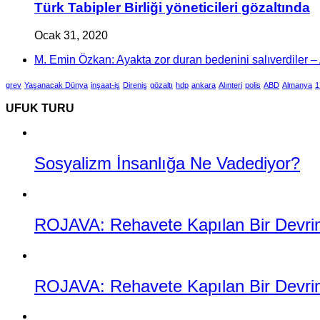
Türk Tabipler Birliği yöneticileri gözaltında
Ocak 31, 2020
M. Emin Özkan: Ayakta zor duran bedenini salıverdiler – A
grev
Yaşanacak Dünya
inşaat-iş
Direniş
gözaltı
hdp
ankara
Alınteri
polis
ABD
Almanya
1
UFUK TURU
Sosyalizm İnsanlığa Ne Vadediyor?
ROJAVA: Rehavete Kapılan Bir Devrimin
ROJAVA: Rehavete Kapılan Bir Devrimi