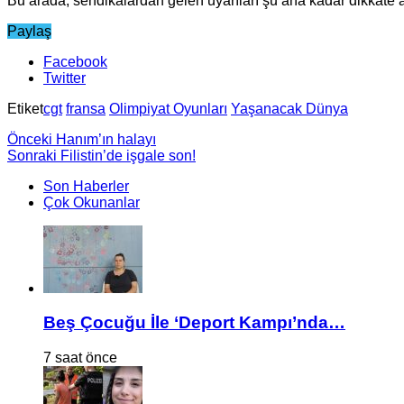
Bu arada, sendikalardan gelen uyarıları şu ana kadar dikkate 
Paylaş
Facebook
Twitter
Etiket
cgt
fransa
Olimpiyat Oyunları
Yaşanacak Dünya
Önceki
Hanım’ın halayı
Sonraki
Filistin’de işgale son!
Son Haberler
Çok Okunanlar
Beş Çocuğu İle ‘Deport Kampı’nda…
7 saat önce