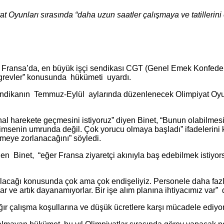
t Oyunları sırasında “daha uzun saatler çalışmaya ve tatillerini
ğı Fransa’da, en büyük işçi sendikası CGT (Genel Emek Konfeder
ı grevler” konusunda hükümeti uyardı.
ndikanın Temmuz-Eylül aylarında düzenlenecek Olimpiyat Oyunl
hal harekete geçmesini istiyoruz” diyen Binet, “Bunun olabilmesi
 kimsenin umrunda değil. Çok yorucu olmaya başladı” ifadelerini 
lemeye zorlanacağını” söyledi.
en Binet, “eğer Fransa ziyaretçi akınıyla baş edebilmek istiyor
 olacağı konusunda çok ama çok endişeliyiz. Personele daha fazla
ve artık dayanamıyorlar. Bir işe alım planına ihtiyacımız var” 
ır çalışma koşullarına ve düşük ücretlere karşı mücadele ediyor