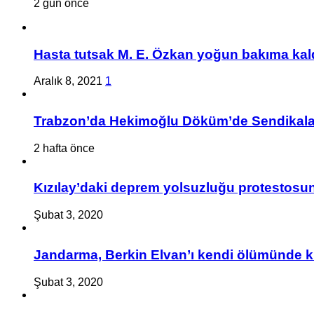
2 gün önce
Hasta tutsak M. E. Özkan yoğun bakıma kald
Aralık 8, 2021
1
Trabzon’da Hekimoğlu Döküm’de Sendikalaşa
2 hafta önce
Kızılay’daki deprem yolsuzluğu protestosuna
Şubat 3, 2020
Jandarma, Berkin Elvan’ı kendi ölümünde k
Şubat 3, 2020