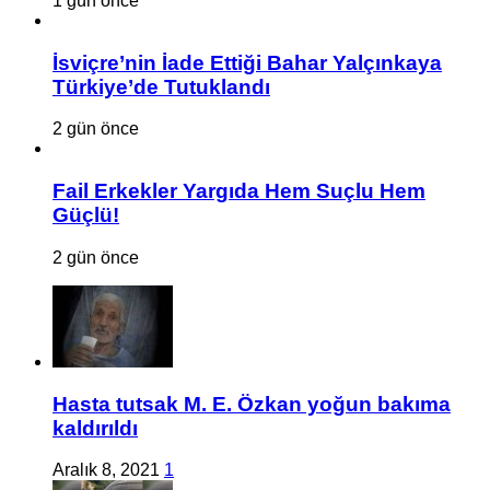
1 gün önce
İsviçre’nin İade Ettiği Bahar Yalçınkaya
Türkiye’de Tutuklandı
2 gün önce
Fail Erkekler Yargıda Hem Suçlu Hem
Güçlü!
2 gün önce
Hasta tutsak M. E. Özkan yoğun bakıma
kaldırıldı
Aralık 8, 2021
1