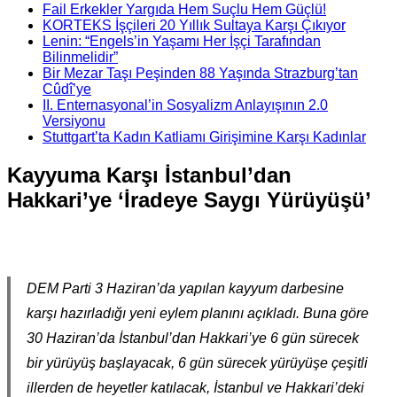
Fail Erkekler Yargıda Hem Suçlu Hem Güçlü!
KORTEKS İşçileri 20 Yıllık Sultaya Karşı Çıkıyor
Lenin: “Engels’in Yaşamı Her İşçi Tarafından
Bilinmelidir”
Bir Mezar Taşı Peşinden 88 Yaşında Strazburg’tan
Cûdî’ye
II. Enternasyonal’in Sosyalizm Anlayışının 2.0
Versiyonu
Stuttgart’ta Kadın Katliamı Girişimine Karşı Kadınlar
Kayyuma Karşı İstanbul’dan
Hakkari’ye ‘İradeye Saygı Yürüyüşü’
DEM Parti 3 Haziran’da yapılan kayyum darbesine
karşı hazırladığı yeni eylem planını açıkladı. Buna göre
30 Haziran’da İstanbul’dan Hakkari’ye 6 gün sürecek
bir yürüyüş başlayacak, 6 gün sürecek yürüyüşe çeşitli
illerden de heyetler katılacak, İstanbul ve Hakkari’deki