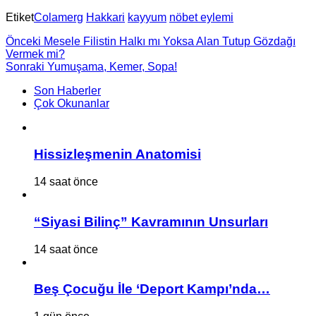
Etiket
Colamerg
Hakkari
kayyum
nöbet eylemi
Önceki
Mesele Filistin Halkı mı Yoksa Alan Tutup Gözdağı
Vermek mi?
Sonraki
Yumuşama, Kemer, Sopa!
Son Haberler
Çok Okunanlar
Hissizleşmenin Anatomisi
14 saat önce
“Siyasi Bilinç” Kavramının Unsurları
14 saat önce
Beş Çocuğu İle ‘Deport Kampı’nda…