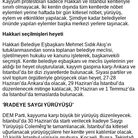
Kayyum protestoları sadece Hakkari ve İstanbul kentleriyle
sınırlı olmayacak. İki kentin dışında tüm kentlerde nöbet
eylemleri yerine haftada bir gün kitlesel nöbet, yürüyüş,
eylem ve etkinlikler yapılacak. Şimdiye kadar belediyeler
önünde yapılan eylemler başka merkezi yerlere taşınacak.
Hakkari seçilmişleri heyeti
Hakkari Belediye Eşbaşkanı Mehmet Sıdık Akış’ın
tutuklanmasından sonra toplanan belediye meclisi,
işletilmeyen hukuku ve kanunu işleterek, başkanvekili
seçmişti. Kentte belediye eşbaşkanı ve meclis üyelerinin yer
aldığı bir heyet oluşturularak, kayyım gaspına karşı Ankara ve
İstanbul’da bir dizi ziyaretlerde bulunacak. Siyasi partiler ve
sivil toplum örgütleriyle görüşecek olan heyet, 27-28
Haziran’da Ankara’da olacak, 29 Haziran’da İstanbul’da
düzenlenecek mitinge katılacak, 30 Haziran ve 1 Temmuz’da
da İstanbul’da temaslarda bulunacak.
‘İRADEYE SAYGI YÜRÜYÜŞÜ’
DEM Parti, kayyuma karşı büyük bir yürüyüş düzenleyecek.
İstanbul’da 30 Haziran’da startı verilecek İradeye Saygı
Yürüyüşü Colemêrg’te tamamlanacak. İstanbul’da kitlesel
uğurlanacak yürüyüşçülere her kentte yeni katılımlar olacak.
10 kişilik İstanbul yürüyüş grubuna, Kocaeli, Bursa, Tekirdağ,