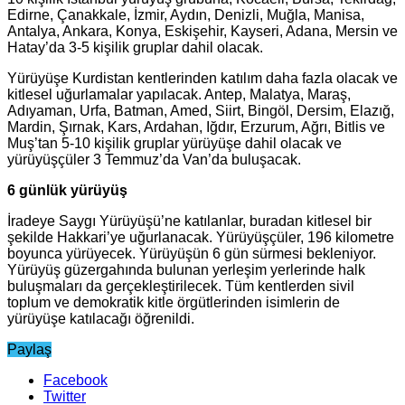
Edirne, Çanakkale, İzmir, Aydın, Denizli, Muğla, Manisa,
Antalya, Ankara, Konya, Eskişehir, Kayseri, Adana, Mersin ve
Hatay’da 3-5 kişilik gruplar dahil olacak.
Yürüyüşe Kurdistan kentlerinden katılım daha fazla olacak ve
kitlesel uğurlamalar yapılacak. Antep, Malatya, Maraş,
Adıyaman, Urfa, Batman, Amed, Siirt, Bingöl, Dersim, Elazığ,
Mardin, Şırnak, Kars, Ardahan, Iğdır, Erzurum, Ağrı, Bitlis ve
Muş’tan 5-10 kişilik gruplar yürüyüşe dahil olacak ve
yürüyüşçüler 3 Temmuz’da Van’da buluşacak.
6 günlük yürüyüş
İradeye Saygı Yürüyüşü’ne katılanlar, buradan kitlesel bir
şekilde Hakkari’ye uğurlanacak. Yürüyüşçüler, 196 kilometre
boyunca yürüyecek. Yürüyüşün 6 gün sürmesi bekleniyor.
Yürüyüş güzergahında bulunan yerleşim yerlerinde halk
buluşmaları da gerçekleştirilecek. Tüm kentlerden sivil
toplum ve demokratik kitle örgütlerinden isimlerin de
yürüyüşe katılacağı öğrenildi.
Paylaş
Facebook
Twitter