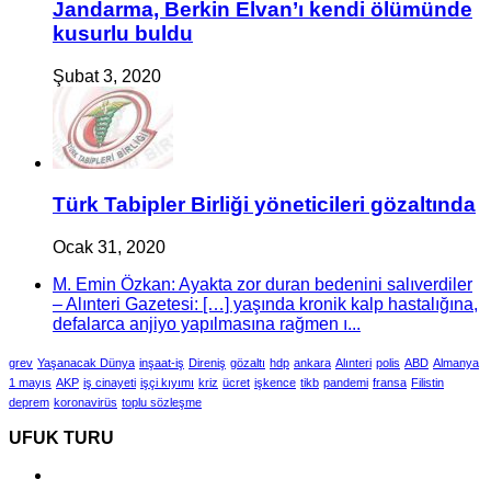
Jandarma, Berkin Elvan’ı kendi ölümünde
kusurlu buldu
Şubat 3, 2020
Türk Tabipler Birliği yöneticileri gözaltında
Ocak 31, 2020
M. Emin Özkan: Ayakta zor duran bedenini salıverdiler
– Alınteri Gazetesi: […] yaşında kronik kalp hastalığına,
defalarca anjiyo yapılmasına rağmen ı...
grev
Yaşanacak Dünya
inşaat-iş
Direniş
gözaltı
hdp
ankara
Alınteri
polis
ABD
Almanya
1 mayıs
AKP
iş cinayeti
işçi kıyımı
kriz
ücret
işkence
tikb
pandemi
fransa
Filistin
deprem
koronavirüs
toplu sözleşme
UFUK TURU