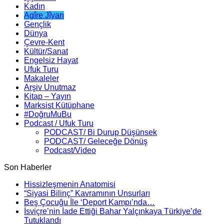
Kadın
Agîre Jîyan
Gençlik
Dünya
Çevre-Kent
Kültür/Sanat
Engelsiz Hayat
Ufuk Turu
Makaleler
Arşiv Unutmaz
Kitap – Yayın
Marksist Kütüphane
#DoğruMuBu
Podcast / Ufuk Turu
PODCAST/ Bi Durup Düşünsek
PODCAST/ Geleceğe Dönüş
Podcast/Video
Son Haberler
Hissizleşmenin Anatomisi
“Siyasi Bilinç” Kavramının Unsurları
Beş Çocuğu İle ‘Deport Kampı’nda…
İsviçre’nin İade Ettiği Bahar Yalçınkaya Türkiye’de
Tutuklandı