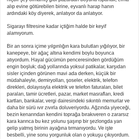
alıp evine götürebilen birine, eyvanlı harap hanın
ardındaki köy diyerek, anlatıyor da anlatıyor.
Sigarayı filtresine kadar içtiğim halde bir keyif
alamıyorum.
Bir an sonra içime yılgınlığın kara bulutları yığılıyor, bir
kanepeye, bir ağaç altına kendimi boylu boyunca
atıyordum. Hayal gücümün penceresinden gördüğüm
engin boşluk; dağ yollarında yoksul patikalar, karşıdan
sisler içinden görünen mavi ada derken, küçük bir
müdahaleyle, demiryolları, şoseler, elektrik, telefon
direkleri, dolayısıyla elektrik ve telefon faturaları, bilet
paraları, tamir ücretleri, pazar, market masrafları, kredi
kartları, bankalar, vergi dairesindeki sıkıntılı memurlar ve
daha bir sürü ıvır zıvırla doluveriyordu. Ağzında yiyeceği,
bezin kenarından kendini toprağa bırakıveren o zararsız
kara karınca bu kez yolunu şaşırıp bir şezlongda yan
gelip yatmış birinin ayağına tırmanıyordu. Ve işte
besbelli, yine sonu yorgunluk olan o yokuşu çıkıyordum.