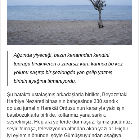
Ağzında yiyeceği, bezin kenarından kendini
toprağa bırakıveren o zararsız kara karınca bu kez
yolunu şaşırıp bir şezlongda yan gelip yatmış
birinin ayağına tırmanıyordu.
Şu batakta ustalaşmış arkadaşlarla birlikte, Beyazıt’taki
Harbiye Nezareti binasının bahçesinde 330 sandık
dolusu jurnalin Harekât Ordusu’nun kararıyla yakılışını
başıbozuklarla birlikte, kollarımız yana sarkık,
seyretmişiz. Hep ara yerlerde durmuşuz. İşimiz gücümüz,
seyir, temaşa, televizyonun altından akan yazılar. Hiçbir
iyi eylemin önünde, şöyle Gümüşsuyu’ndan aşağıya,