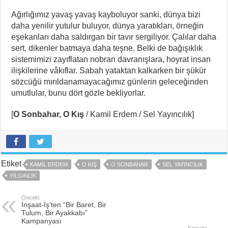
Ağırlığımız yavaş yavaş kayboluyor sanki, dünya bizi
daha yenilir yutulur buluyor, dünya yaratıkları, örneğin
eşekarıları daha saldırgan bir tavır sergiliyor. Çalılar daha
sert, dikenler batmaya daha teşne. Belki de bağışıklık
sistemimizi zayıflatan nobran davranışlara, hoyrat insan
ilişkilerine vâkıflar. Sabah yataktan kalkarken bir şükür
sözcüğü mırıldanamayacağımız günlerin geleceğinden
umutlular, bunu dört gözle bekliyorlar.
[
O Sonbahar, O Kış
/ Kamil Erdem / Sel Yayıncılık]
Etiket
KAMIL ERDEM
O KIŞ
O SONBAHAR
SEL YAYINCILIK
YILGINLIK
Önceki
İnşaat-İş’ten “Bir Baret, Bir
Tulum, Bir Ayakkabı”
Kampanyası
Sonraki