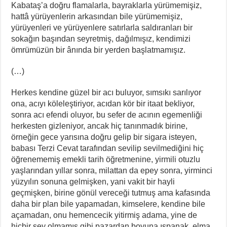
Kabataş’a doğru flamalarla, bayraklarla yürümemişiz,
hattâ yürüyenlerin arkasından bile yürümemişiz,
yürüyenleri ve yürüyenlere satırlarla saldıranları bir
sokağın başından seyretmiş, dağılmışız, kendimizi
ömrümüzün bir ânında bir yerden başlatmamışız.
(…)
Herkes kendine güzel bir acı buluyor, sımsıkı sarılıyor
ona, acıyı köleleştiriyor, acıdan kör bir itaat bekliyor,
sonra acı efendi oluyor, bu sefer de acının egemenliği
herkesten gizleniyor, ancak hiç tanınmadık birine,
örneğin gece yarısına doğru gelip bir sigara isteyen,
babası Terzi Cevat tarafından sevilip sevilmediğini hiç
öğrenememiş emekli tarih öğretmenine, yirmili otuzlu
yaşlarından yıllar sonra, milattan da epey sonra, yirminci
yüzyılın sonuna gelmişken, yani vakit bir hayli
geçmişken, birine gönül vereceği tutmuş ama kafasında
daha bir plan bile yapamadan, kimselere, kendine bile
açamadan, onu hemencecik yitirmiş adama, yine de
hiçbir şey olmamış gibi pazardan boyuna ıspanak, elma