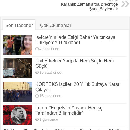
Karanlık Zamanlarda Brecht’çe
Şarkı Söylemek
Son Haberler
Çok Okunanlar
İsviçre’nin İade Ettiği Bahar Yalçınkaya
Türkiye’de Tutuklandı
4 saat önce
Fail Erkekler Yargıda Hem Suçlu Hem
Güçlü!
15 saat önce
KORTEKS İşçileri 20 Yıllık Sultaya Karşı
Çıkıyor
16 saat önce
Lenin: “Engels’in Yaşamı Her İşçi
Tarafından Bilinmelidir”
1 gün önce