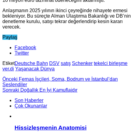
10 milyon euro tazminat ödeneceğini aktarmıştı.
Anlaşmanın 2025 yılının ikinci çeyreğinde nihayete ermesi
bekleniyor. Bu süreçte Alman Ulaştırma Bakanlığı ve DB’nin
denetleme kurulu, satışı tekrar değerlendirip kesin kararı
verecek.
Paylaş
Facebook
Twitter
Etiket
Deutsche Bahn
DSV
satış
Schenker
tekelci birleşme
ver.di
Yaşanacak Dünya
Önceki
Fernas İşçileri, Soma, Bodrum ve İstanbul’dan
Seslendiler
Sonraki
Doğallık En İyi Kamuflajdır
Son Haberler
Çok Okunanlar
Hissizleşmenin Anatomisi