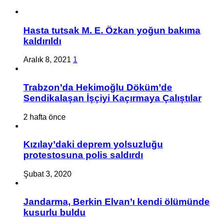
Hasta tutsak M. E. Özkan yoğun bakıma
kaldırıldı
Aralık 8, 2021
1
Trabzon’da Hekimoğlu Döküm’de
Sendikalaşan İşçiyi Kaçırmaya Çalıştılar
2 hafta önce
Kızılay’daki deprem yolsuzluğu
protestosuna polis saldırdı
Şubat 3, 2020
Jandarma, Berkin Elvan’ı kendi ölümünde
kusurlu buldu