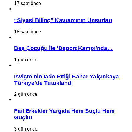
17 saat önce
“Siyasi Bilinç” Kavramının Unsurları
18 saat önce
Beş Çocuğu İle ‘Deport Kampı’nda…
1 gün önce
İsviçre’nin İade Ettiği Bahar Yalçınkaya
Türkiye’de Tutuklandı
2 gün önce
Fail Erkekler Yargıda Hem Suçlu Hem
Güçlü!
3 gün önce