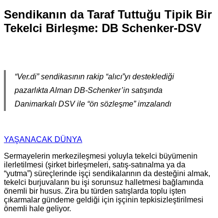
Sendikanın da Taraf Tuttuğu Tipik Bir
Tekelci Birleşme: DB Schenker-DSV
“Ver.di” sendikasının rakip “alıcı”yı desteklediği
pazarlıkta Alman DB-Schenker’in satışında
Danimarkalı DSV ile “ön sözleşme” imzalandı
YAŞANACAK DÜNYA
Sermayelerin merkezileşmesi yoluyla tekelci büyümenin
ilerletilmesi (şirket birleşmeleri, satış-satınalma ya da
“yutma”) süreçlerinde işçi sendikalarının da desteğini almak,
tekelci burjuvaların bu işi sorunsuz halletmesi bağlamında
önemli bir husus. Zira bu türden satışlarda toplu işten
çıkarmalar gündeme geldiği için işçinin tepkisizleştirilmesi
önemli hale geliyor.