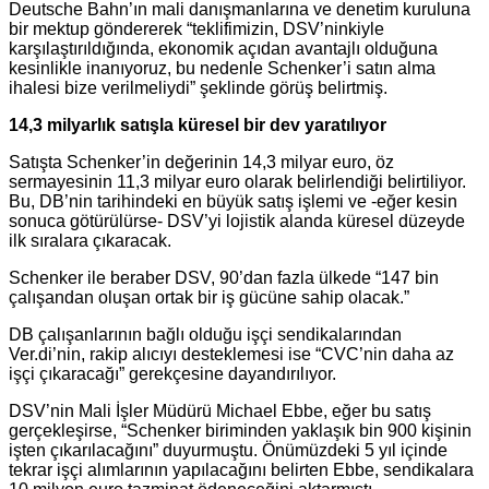
Deutsche Bahn’ın mali danışmanlarına ve denetim kuruluna
bir mektup göndererek “teklifimizin, DSV’ninkiyle
karşılaştırıldığında, ekonomik açıdan avantajlı olduğuna
kesinlikle inanıyoruz, bu nedenle Schenker’i satın alma
ihalesi bize verilmeliydi” şeklinde görüş belirtmiş.
14,3 milyarlık satışla küresel bir dev yaratılıyor
Satışta Schenker’in değerinin 14,3 milyar euro, öz
sermayesinin 11,3 milyar euro olarak belirlendiği belirtiliyor.
Bu, DB’nin tarihindeki en büyük satış işlemi ve -eğer kesin
sonuca götürülürse- DSV’yi lojistik alanda küresel düzeyde
ilk sıralara çıkaracak.
Schenker ile beraber DSV, 90’dan fazla ülkede “147 bin
çalışandan oluşan ortak bir iş gücüne sahip olacak.”
DB çalışanlarının bağlı olduğu işçi sendikalarından
Ver.di’nin, rakip alıcıyı desteklemesi ise “CVC’nin daha az
işçi çıkaracağı” gerekçesine dayandırılıyor.
DSV’nin Mali İşler Müdürü Michael Ebbe, eğer bu satış
gerçekleşirse, “Schenker biriminden yaklaşık bin 900 kişinin
işten çıkarılacağını” duyurmuştu. Önümüzdeki 5 yıl içinde
tekrar işçi alımlarının yapılacağını belirten Ebbe, sendikalara