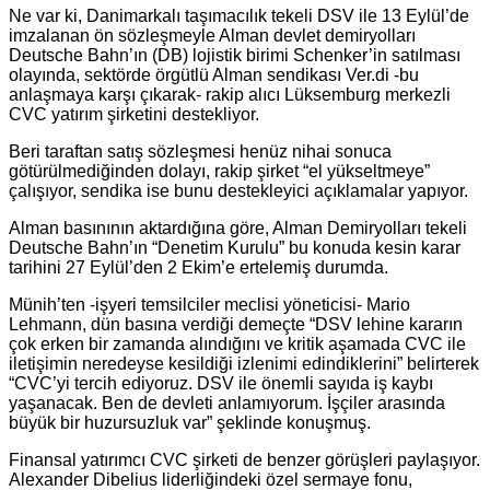
Ne var ki, Danimarkalı taşımacılık tekeli DSV ile 13 Eylül’de
imzalanan ön sözleşmeyle Alman devlet demiryolları
Deutsche Bahn’ın (DB) lojistik birimi Schenker’in satılması
olayında, sektörde örgütlü Alman sendikası Ver.di -bu
anlaşmaya karşı çıkarak- rakip alıcı Lüksemburg merkezli
CVC yatırım şirketini destekliyor.
Beri taraftan satış sözleşmesi henüz nihai sonuca
götürülmediğinden dolayı, rakip şirket “el yükseltmeye”
çalışıyor, sendika ise bunu destekleyici açıklamalar yapıyor.
Alman basınının aktardığına göre, Alman Demiryolları tekeli
Deutsche Bahn’ın “Denetim Kurulu” bu konuda kesin karar
tarihini 27 Eylül’den 2 Ekim’e ertelemiş durumda.
Münih’ten -işyeri temsilciler meclisi yöneticisi- Mario
Lehmann, dün basına verdiği demeçte “DSV lehine kararın
çok erken bir zamanda alındığını ve kritik aşamada CVC ile
iletişimin neredeyse kesildiği izlenimi edindiklerini” belirterek
“CVC’yi tercih ediyoruz. DSV ile önemli sayıda iş kaybı
yaşanacak. Ben de devleti anlamıyorum. İşçiler arasında
büyük bir huzursuzluk var” şeklinde konuşmuş.
Finansal yatırımcı CVC şirketi de benzer görüşleri paylaşıyor.
Alexander Dibelius liderliğindeki özel sermaye fonu,