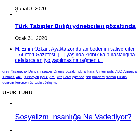
Şubat 3, 2020
Türk Tabipler Birliği yöneticileri gözaltında
Ocak 31, 2020
M. Emin Özkan: Ayakta zor duran bedenini salıverdiler
– Alınteri Gazetesi: […] yaşında kronik kalp hastalığına,
defalarca anjiyo yapılmasına rağmen ı...
grev
Yaşanacak Dünya
inşaat-iş
Direniş
gözaltı
hdp
ankara
Alınteri
polis
ABD
Almanya
1 mayıs
AKP
iş cinayeti
işçi kıyımı
kriz
ücret
işkence
tikb
pandemi
fransa
Filistin
deprem
koronavirüs
toplu sözleşme
UFUK TURU
Sosyalizm İnsanlığa Ne Vadediyor?