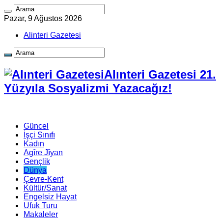
Pazar, 9 Ağustos 2026
Alinteri Gazetesi
Alınteri Gazetesi 21.
Yüzyıla Sosyalizmi Yazacağız!
Güncel
İşçi Sınıfı
Kadın
Agîre Jîyan
Gençlik
Dünya
Çevre-Kent
Kültür/Sanat
Engelsiz Hayat
Ufuk Turu
Makaleler