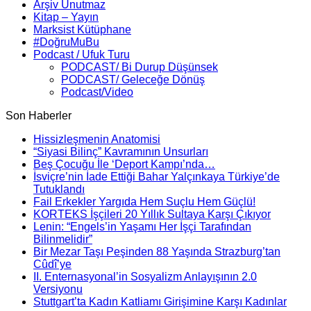
Arşiv Unutmaz
Kitap – Yayın
Marksist Kütüphane
#DoğruMuBu
Podcast / Ufuk Turu
PODCAST/ Bi Durup Düşünsek
PODCAST/ Geleceğe Dönüş
Podcast/Video
Son Haberler
Hissizleşmenin Anatomisi
“Siyasi Bilinç” Kavramının Unsurları
Beş Çocuğu İle ‘Deport Kampı’nda…
İsviçre’nin İade Ettiği Bahar Yalçınkaya Türkiye’de
Tutuklandı
Fail Erkekler Yargıda Hem Suçlu Hem Güçlü!
KORTEKS İşçileri 20 Yıllık Sultaya Karşı Çıkıyor
Lenin: “Engels’in Yaşamı Her İşçi Tarafından
Bilinmelidir”
Bir Mezar Taşı Peşinden 88 Yaşında Strazburg’tan
Cûdî’ye
II. Enternasyonal’in Sosyalizm Anlayışının 2.0
Versiyonu
Stuttgart’ta Kadın Katliamı Girişimine Karşı Kadınlar