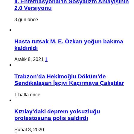
II. Enternasyonal’in Sosyalizm Anlayışının
2.0 Versiyonu
3 gün önce
Hasta tutsak M. E. Özkan yoğun bakıma
kaldırıldı
Aralık 8, 2021
1
Trabzon’da Hekimoğlu Döküm’de
Sendikalaşan İşçiyi Kaçırmaya Çalıştılar
1 hafta önce
Kızılay’daki deprem yolsuzluğu
protestosuna polis saldırdı
Şubat 3, 2020