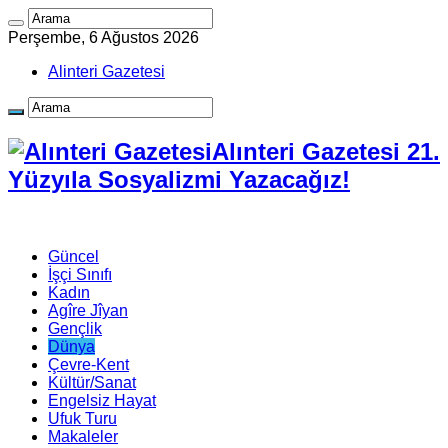
Perşembe, 6 Ağustos 2026
Alinteri Gazetesi
Alınteri Gazetesi 21.
Yüzyıla Sosyalizmi Yazacağız!
Güncel
İşçi Sınıfı
Kadın
Agîre Jîyan
Gençlik
Dünya
Çevre-Kent
Kültür/Sanat
Engelsiz Hayat
Ufuk Turu
Makaleler