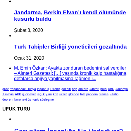
Jandarma, Berkin Elvan’ı kendi ölümünde
kusurlu buldu
Şubat 3, 2020
Türk Tabipler Birliği yöneticileri gözaltında
Ocak 31, 2020
M. Emin Özkan: Ayakta zor duran bedenini salıverdiler
– Alınteri Gazetesi: […] yaşında kronik kalp hastalığına,
defalarca anjiyo yapılmasına rağmen ı...
grev
Yaşanacak Dünya
inşaat-iş
Direniş
gözaltı
hdp
ankara
Alınteri
polis
ABD
Almanya
1 mayıs
AKP
iş cinayeti
işçi kıyımı
kriz
ücret
işkence
tikb
pandemi
fransa
Filistin
deprem
koronavirüs
toplu sözleşme
UFUK TURU