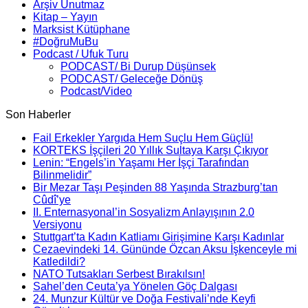
Arşiv Unutmaz
Kitap – Yayın
Marksist Kütüphane
#DoğruMuBu
Podcast / Ufuk Turu
PODCAST/ Bi Durup Düşünsek
PODCAST/ Geleceğe Dönüş
Podcast/Video
Son Haberler
Fail Erkekler Yargıda Hem Suçlu Hem Güçlü!
KORTEKS İşçileri 20 Yıllık Sultaya Karşı Çıkıyor
Lenin: “Engels’in Yaşamı Her İşçi Tarafından
Bilinmelidir”
Bir Mezar Taşı Peşinden 88 Yaşında Strazburg’tan
Cûdî’ye
II. Enternasyonal’in Sosyalizm Anlayışının 2.0
Versiyonu
Stuttgart’ta Kadın Katliamı Girişimine Karşı Kadınlar
Cezaevindeki 14. Gününde Özcan Aksu İşkenceyle mi
Katledildi?
NATO Tutsakları Serbest Bırakılsın!
Sahel’den Ceuta’ya Yönelen Göç Dalgası
24. Munzur Kültür ve Doğa Festivali’nde Keyfi