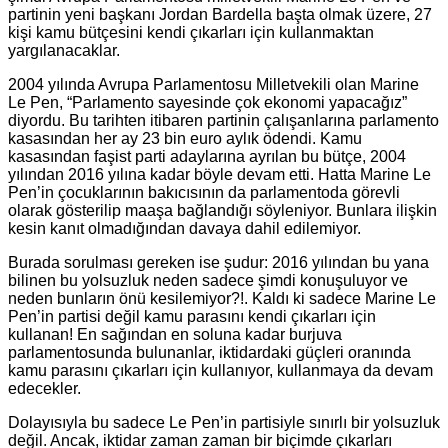
partinin yeni başkanı Jordan Bardella başta olmak üzere, 27
kişi kamu bütçesini kendi çıkarları için kullanmaktan
yargılanacaklar.
2004 yılında Avrupa Parlamentosu Milletvekili olan Marine
Le Pen, “Parlamento sayesinde çok ekonomi yapacağız”
diyordu. Bu tarihten itibaren partinin çalışanlarına parlamento
kasasından her ay 23 bin euro aylık ödendi. Kamu
kasasından faşist parti adaylarına ayrılan bu bütçe, 2004
yılından 2016 yılına kadar böyle devam etti. Hatta Marine Le
Pen’in çocuklarının bakıcısının da parlamentoda görevli
olarak gösterilip maaşa bağlandığı söyleniyor. Bunlara ilişkin
kesin kanıt olmadığından davaya dahil edilemiyor.
Burada sorulması gereken ise şudur: 2016 yılından bu yana
bilinen bu yolsuzluk neden sadece şimdi konuşuluyor ve
neden bunların önü kesilemiyor?!. Kaldı ki sadece Marine Le
Pen’in partisi değil kamu parasını kendi çıkarları için
kullanan! En sağından en soluna kadar burjuva
parlamentosunda bulunanlar, iktidardaki güçleri oranında
kamu parasını çıkarları için kullanıyor, kullanmaya da devam
edecekler.
Dolayısıyla bu sadece Le Pen’in partisiyle sınırlı bir yolsuzluk
değil. Ancak, iktidar zaman zaman bir biçimde çıkarları