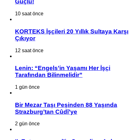
Güçlü!
10 saat önce
KORTEKS İşçileri 20 Yıllık Sultaya Karşı
Çıkıyor
12 saat önce
Lenin: “Engels’in Yaşamı Her İşçi
Tarafından Bilinmelidir”
1 gün önce
Bir Mezar Taşı Peşinden 88 Yaşında
Strazburg’tan Cûdî’ye
2 gün önce