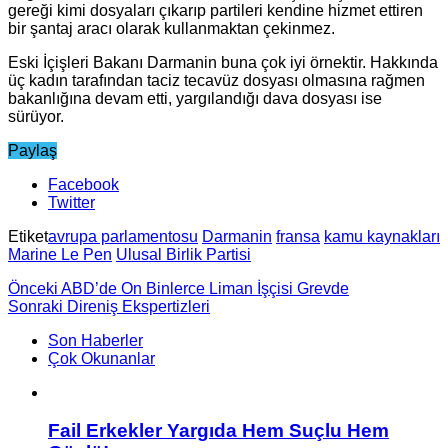
gereği kimi dosyaları çıkarıp partileri kendine hizmet ettiren
bir şantaj aracı olarak kullanmaktan çekinmez.
Eski İçişleri Bakanı Darmanin buna çok iyi örnektir. Hakkında
üç kadın tarafından taciz tecavüz dosyası olmasına rağmen
bakanlığına devam etti, yargılandığı dava dosyası ise
sürüyor.
Paylaş
Facebook
Twitter
Etiket
avrupa parlamentosu
Darmanin
fransa
kamu kaynakları
Marine Le Pen
Ulusal Birlik Partisi
Önceki
ABD’de On Binlerce Liman İşçisi Grevde
Sonraki
Direniş Ekspertizleri
Son Haberler
Çok Okunanlar
Fail Erkekler Yargıda Hem Suçlu Hem