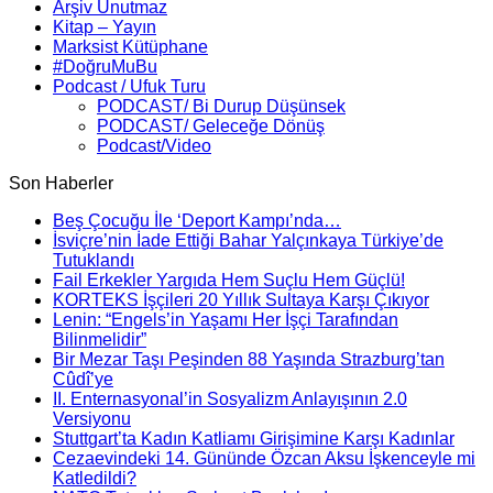
Arşiv Unutmaz
Kitap – Yayın
Marksist Kütüphane
#DoğruMuBu
Podcast / Ufuk Turu
PODCAST/ Bi Durup Düşünsek
PODCAST/ Geleceğe Dönüş
Podcast/Video
Son Haberler
Beş Çocuğu İle ‘Deport Kampı’nda…
İsviçre’nin İade Ettiği Bahar Yalçınkaya Türkiye’de
Tutuklandı
Fail Erkekler Yargıda Hem Suçlu Hem Güçlü!
KORTEKS İşçileri 20 Yıllık Sultaya Karşı Çıkıyor
Lenin: “Engels’in Yaşamı Her İşçi Tarafından
Bilinmelidir”
Bir Mezar Taşı Peşinden 88 Yaşında Strazburg’tan
Cûdî’ye
II. Enternasyonal’in Sosyalizm Anlayışının 2.0
Versiyonu
Stuttgart’ta Kadın Katliamı Girişimine Karşı Kadınlar
Cezaevindeki 14. Gününde Özcan Aksu İşkenceyle mi
Katledildi?