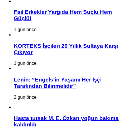
Fail Erkekler Yargıda Hem Suçlu Hem
Güçlü!
1 gün önce
KORTEKS İşçileri 20 Yıllık Sultaya Karşı
Çıkıyor
1 gün önce
Lenin: “Engels’in Yaşamı Her İşçi
Tarafından Bilinmelidir”
2 gün önce
Hasta tutsak M. E. Özkan yoğun bakıma
kaldırıldı