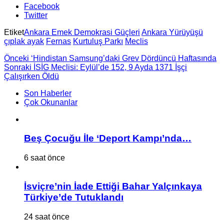
Facebook
Twitter
Etiket
Ankara Emek Demokrasi Güçleri
Ankara Yürüyüşü
çıplak ayak
Fernas
Kurtuluş Parkı
Meclis
Önceki
‘Hindistan Samsung’daki Grev Dördüncü Haftasında
Sonraki
İSİG Meclisi: Eylül’de 152, 9 Ayda 1371 İşçi
Çalışırken Öldü
Son Haberler
Çok Okunanlar
Beş Çocuğu İle ‘Deport Kampı’nda…
6 saat önce
İsviçre’nin İade Ettiği Bahar Yalçınkaya
Türkiye’de Tutuklandı
24 saat önce