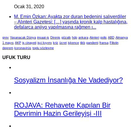
Ocak 31, 2020
M. Emin Özkan: Ayakta zor duran bedenini salıverdiler
– Alınteri Gazetesi: […] yaşında kronik kalp hastalığına,
defalarca anjiyo yapılmasına rağmen ı...
grev
Yaşanacak Dünya
inşaat-iş
Direniş
gözaltı
hdp
ankara
Alınteri
polis
ABD
Almanya
1 mayıs
AKP
iş cinayeti
işçi kıyımı
kriz
ücret
işkence
tikb
pandemi
fransa
Filistin
deprem
koronavirüs
toplu sözleşme
UFUK TURU
Sosyalizm İnsanlığa Ne Vadediyor?
ROJAVA: Rehavete Kapılan Bir
Devrimin Hazin Gerileyişi -III