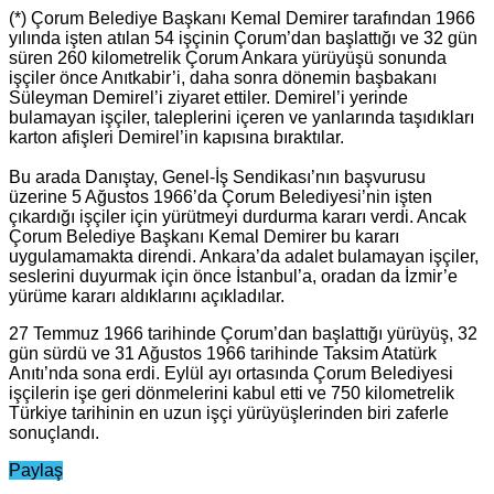
(*) Çorum Belediye Başkanı Kemal Demirer tarafından 1966
yılında işten atılan 54 işçinin Çorum’dan başlattığı ve 32 gün
süren 260 kilometrelik Çorum Ankara yürüyüşü sonunda
işçiler önce Anıtkabir’i, daha sonra dönemin başbakanı
Süleyman Demirel’i ziyaret ettiler. Demirel’i yerinde
bulamayan işçiler, taleplerini içeren ve yanlarında taşıdıkları
karton afişleri Demirel’in kapısına bıraktılar.
Bu arada Danıştay, Genel-İş Sendikası’nın başvurusu
üzerine 5 Ağustos 1966’da Çorum Belediyesi’nin işten
çıkardığı işçiler için yürütmeyi durdurma kararı verdi. Ancak
Çorum Belediye Başkanı Kemal Demirer bu kararı
uygulamamakta direndi. Ankara’da adalet bulamayan işçiler,
seslerini duyurmak için önce İstanbul’a, oradan da İzmir’e
yürüme kararı aldıklarını açıkladılar.
27 Temmuz 1966 tarihinde Çorum’dan başlattığı yürüyüş, 32
gün sürdü ve 31 Ağustos 1966 tarihinde Taksim Atatürk
Anıtı’nda sona erdi. Eylül ayı ortasında Çorum Belediyesi
işçilerin işe geri dönmelerini kabul etti ve 750 kilometrelik
Türkiye tarihinin en uzun işçi yürüyüşlerinden biri zaferle
sonuçlandı.
Paylaş