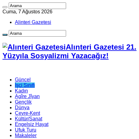
Cuma, 7 Ağustos 2026
Alinteri Gazetesi
Alınteri Gazetesi 21.
Yüzyıla Sosyalizmi Yazacağız!
Güncel
İşçi Sınıfı
Kadın
Agîre Jîyan
Gençlik
Dünya
Çevre-Kent
Kültür/Sanat
Engelsiz Hayat
Ufuk Turu
Makaleler