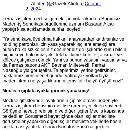
— Alınteri (@GazeteAlinteri)
October
2, 2024
Fernas işçileri meclise gitmek için yola çıkarken Bağımsız
Maden-iş Sendikası örgütlenme uzmanı Başaran Aksu
yaptığı kısa açıklamada şunları söyledi:
“Ya sendikaya üye olma hakkını anayasadan kaldırsınlar ve
holding patronları için yasa yaparak işçilere emekçilere
bütün halka siz kölesiniz desinler biz de işçilerde şunu bilsin
hiçbir şeye hakkımız yok. Tek hakkımız kölece çalışmak ve
kölece çalışırken ölmek! Yani ya bunun yasasını yapsınlar ya
da Fernas patronu AKP Batman Milletvekili Ferhat
Nasıroğlu’yla görüşelim. Taleplerimizi yerine getirsinler,
haklarımızı versinler. 8 gündür yalınayak yollardayız
madencilerin ne yaşadıklarının temsilidir bu yürüyüşümüz!”
Meclis’e çıplak ayakla girmek yasakmış!
Meclise gittiklerinde, ayaklarının çıplak olması nedeniyle
Fernas işçilerin hepsinin meclise giremeyecekleri söylendi.
Görüşme heyet girebilsin diye diğer işçiler Meclis kapısında
beklediler. Görüşmeci heyet içinde olan işçiler mecliste
görüşmeler yaparken diğer işçiler mecliste vekillerle basın
açıklaması yaptıktan sonra Kurtuluş Parkı’na geçtiler.