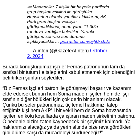
📣 Madenciler 7 kişilik bir heyetle partilerin
grup başkanvekilleri ile görüştüler.
Hepsinden olumlu yanıtlar aldıklarını, AK
Parti grup başkanvekiliyle
görüşmediklerini, onun yarın 11:30’a
randevu verdiğini belirttiler. Yarınki
görüşme sonrası son durumu
açıklayacaklar…
pic.twitter.com/qjjh0xsh3z
— Alınteri (@GazeteAlinteri)
October
2, 2024
Burada konuştuğumuz işçiler Fernas patronunun tam da
sınıfsal bir tutum ile taleplerini kabul etmemek için direndiğini
belirtirken şunları söylediler:
“Biz Fernas işçileri patron ile görüşmeyi başarır ve kazanım
elde edersek bunun hem Soma maden işçileri hem de işçi
sınıfının diğer bölükleri için çok derin bir anlamı olacak.
Çünkü bu sefer patronumuz, üç temel hakkımızı talep
ettiğimiz kişi hem AKP’li bir vekil hem de Soma havzasında
işçileri en kötü koşullarda çalıştıran maden şirketinin patronu.
O nedenle bizim zaten kaybedecek bir şeyimiz kalmadı. Ya
haklarımızı alacağız ya da yerin altında bize reva gördükleri
gibi ölüme karşı da mücadeleyi sürdüreceğiz!”