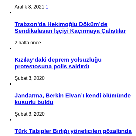
Aralık 8, 2021
1
Trabzon’da Hekimoğlu Döküm’de
Sendikalaşan İşçiyi Kaçırmaya Çalıştılar
2 hafta önce
Kızılay’daki deprem yolsuzluğu
protestosuna polis saldırdı
Şubat 3, 2020
Jandarma, Berkin Elvan’ı kendi ölümünde
kusurlu buldu
Şubat 3, 2020
Türk Tabipler Birliği yöneticileri gözaltında