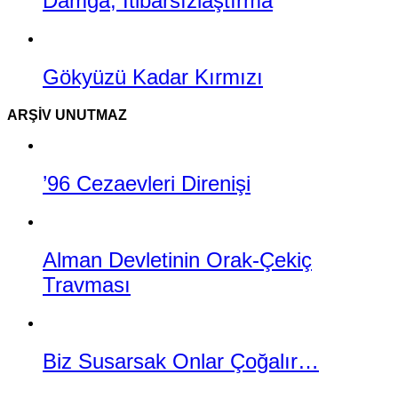
Damga, İtibarsızlaştırma
Gökyüzü Kadar Kırmızı
ARŞIV UNUTMAZ
’96 Cezaevleri Direnişi
Alman Devletinin Orak-Çekiç
Travması
Biz Susarsak Onlar Çoğalır…