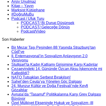
Arşiv Unutmaz
Kitap – Yayın
Marksist Kütüphane
#DoğruMuBu
Podcast / Ufuk Turu
PODCAST/ Bi Durup Düşünsek
PODCAST/ Geleceğe Dönüş
Podcast/Video
Son Haberler
Bir Mezar Taşı Peşinden 88 Yaşında Strazburg’tan
Cûdî’ye
II. Enternasyonal’in Sosyalizm Anlayışının 2.0
Versiyonu
Stuttgart’ta Kadın Katliamı Girişimine Karşı Kadınlar
Cezaevindeki 14. Gününde Özcan Aksu İşkenceyle mi
Katledildi?
NATO Tutsakları Serbest Bırakılsın!
Sahel’den Ceuta’ya Yönelen Göç Dalgası
24. Munzur Kültür ve Doğa Festivali’nde Keyfi
Gözaltılar
Avrupa’da “Tasarruf” Politikalarına Karşı Grev Dalgası
Büyüyor
Özel Mülkiyet Ekseninde Hukuk ve Sosyalizm -III