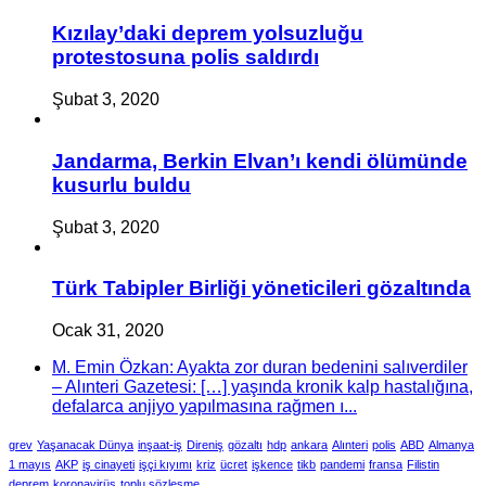
Kızılay’daki deprem yolsuzluğu
protestosuna polis saldırdı
Şubat 3, 2020
Jandarma, Berkin Elvan’ı kendi ölümünde
kusurlu buldu
Şubat 3, 2020
Türk Tabipler Birliği yöneticileri gözaltında
Ocak 31, 2020
M. Emin Özkan: Ayakta zor duran bedenini salıverdiler
– Alınteri Gazetesi: […] yaşında kronik kalp hastalığına,
defalarca anjiyo yapılmasına rağmen ı...
grev
Yaşanacak Dünya
inşaat-iş
Direniş
gözaltı
hdp
ankara
Alınteri
polis
ABD
Almanya
1 mayıs
AKP
iş cinayeti
işçi kıyımı
kriz
ücret
işkence
tikb
pandemi
fransa
Filistin
deprem
koronavirüs
toplu sözleşme