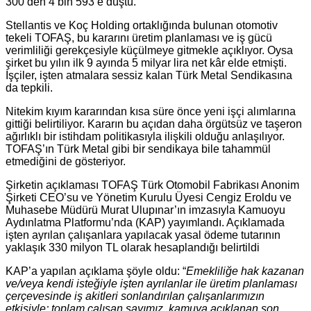
300’den 4 bin 593’e düştü.
Stellantis ve Koç Holding ortaklığında bulunan otomotiv
tekeli TOFAŞ, bu kararını üretim planlaması ve iş gücü
verimliliği gerekçesiyle küçülmeye gitmekle açıklıyor. Oysa
şirket bu yılın ilk 9 ayında 5 milyar lira net kâr elde etmişti.
İşçiler, işten atmalara sessiz kalan Türk Metal Sendikasına
da tepkili.
Nitekim kıyım kararından kısa süre önce yeni işçi alımlarına
gittiği belirtiliyor. Kararın bu açıdan daha örgütsüz ve taşeron
ağırlıklı bir istihdam politikasıyla ilişkili olduğu anlaşılıyor.
TOFAŞ’ın Türk Metal gibi bir sendikaya bile tahammül
etmediğini de gösteriyor.
Şirketin açıklaması TOFAŞ Türk Otomobil Fabrikası Anonim
Şirketi CEO’su ve Yönetim Kurulu Üyesi Cengiz Eroldu ve
Muhasebe Müdürü Murat Ulupınar’ın imzasıyla Kamuoyu
Aydınlatma Platformu’nda (KAP) yayımlandı. Açıklamada
işten ayrılan çalışanlara yapılacak yasal ödeme tutarının
yaklaşık 330 milyon TL olarak hesaplandığı belirtildi
KAP’a yapılan açıklama şöyle oldu: “
Emekliliğe hak kazanan
ve/veya kendi isteğiyle işten ayrılanlar ile üretim planlaması
çerçevesinde iş akitleri sonlandırılan çalışanlarımızın
etkisiyle; toplam çalışan sayımız, kamuya açıklanan son