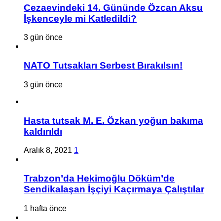
Cezaevindeki 14. Gününde Özcan Aksu
İşkenceyle mi Katledildi?
3 gün önce
NATO Tutsakları Serbest Bırakılsın!
3 gün önce
Hasta tutsak M. E. Özkan yoğun bakıma
kaldırıldı
Aralık 8, 2021
1
Trabzon’da Hekimoğlu Döküm’de
Sendikalaşan İşçiyi Kaçırmaya Çalıştılar
1 hafta önce