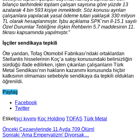
bilanço tarihindeki toplam çalışan sayısına göre yüzde 13
azalarak 4 bin 593 kişiye inmektedir. Söz konusu ayrılan
çalışanlara yapılacak yasal ödeme tutarı yaklaşık 330 milyon
TL olarak hesaplanmıştır. İşbu açıklama SPK’nın II-15.1 sayılı
Özel Durumlar Tebliğine ilişkin Rehberin 5.7 maddesinin 11.
fıkrası kapsamında yapılmıştır.”
İşçiler sendikaya tepkili
Öte yandan, Tofaş Otomobil Fabrikası’ndaki ortaklardan
Stellantis hisselerinin Koç’a satışı konusundaki belirsizliğin
sürdüğü ifade edilirken, işten çıkarılan çalışanların Türk
Metal Sendikası’nın hakların kazanımı konusunda hiçbir
katkısının olmaması sebebiyle sendikaya da tepkili oldukları
öğrenildi.
Paylaş
Facebook
Twitter
Etiket
işçi kıyımı
Koç Holding
TOFAŞ
Türk Metal
Önceki
Cezaevlerinde 11 Ayda 709 Ölüm!
Sonraki
‘Ama Emperyalizm’ Diyorsak…