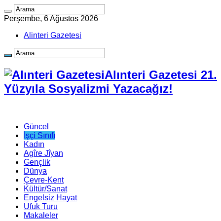
Perşembe, 6 Ağustos 2026
Alinteri Gazetesi
Alınteri Gazetesi 21.
Yüzyıla Sosyalizmi Yazacağız!
Güncel
İşçi Sınıfı
Kadın
Agîre Jîyan
Gençlik
Dünya
Çevre-Kent
Kültür/Sanat
Engelsiz Hayat
Ufuk Turu
Makaleler