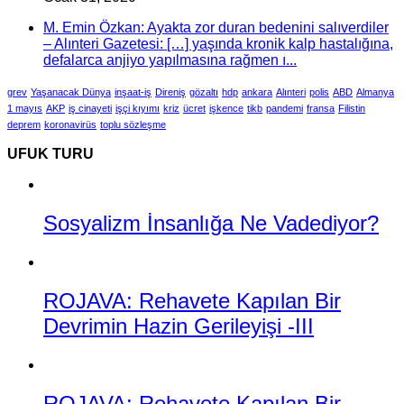
M. Emin Özkan: Ayakta zor duran bedenini salıverdiler
– Alınteri Gazetesi: […] yaşında kronik kalp hastalığına,
defalarca anjiyo yapılmasına rağmen ı...
grev
Yaşanacak Dünya
inşaat-iş
Direniş
gözaltı
hdp
ankara
Alınteri
polis
ABD
Almanya
1 mayıs
AKP
iş cinayeti
işçi kıyımı
kriz
ücret
işkence
tikb
pandemi
fransa
Filistin
deprem
koronavirüs
toplu sözleşme
UFUK TURU
Sosyalizm İnsanlığa Ne Vadediyor?
ROJAVA: Rehavete Kapılan Bir
Devrimin Hazin Gerileyişi -III
ROJAVA: Rehavete Kapılan Bir