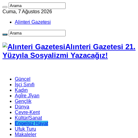
Cuma, 7 Ağustos 2026
Alinteri Gazetesi
Alınteri Gazetesi 21.
Yüzyıla Sosyalizmi Yazacağız!
Güncel
İşçi Sınıfı
Kadın
Agîre Jîyan
Gençlik
Dünya
Çevre-Kent
Kültür/Sanat
Engelsiz Hayat
Ufuk Turu
Makaleler