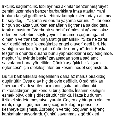
Irkçılık, sağlamcılık, fobi ayrımcı akımlar benzer meşruiyet
zemini üzerinden benzer barbarlıklara imza atarlar. Yani
toplumda eşit görülme talebimiz kompleksten ortaya atılmış
bir şey değil. Yaşama ve onurlu yaşama sorunu. Yıllar önce
bir gün sokakta yürürken esnafların üç transa saldırdığına
tanık olmuştum. “Vardır bir sebebi” cümlesini ağzına sakız
edenlere sebebini söyleyeyim. Tamamen çoğunluğa ait
olmanın ve transfobinin yarattığı şımarıklık. “Size ne zararı
var” dediğimizde “ekmeğimize engel oluyor” dedi biri. Ne
yaptığını sordum, “tezgahın önünde duruyor” dedi. Başka
tezgahın önünde durana bunu yapmadıklarını söylediğimde,
meşhur “al evinde besle” zırvasından sonra sağlamcı
salvolarını bana yönelttiler. Çünkü aşağılık bir “akşam
eğlencesi” için ötekileştirilen bir kesimi hedef seçmişlerdi.
Bu tür barbarlıklara engellilerin daha az maruz bırakıldığı
düşünülür. Oysa olay hiç de öyle değildir. O sığındıkları
“merhamet” adı verilen acımanın, şaka adı altındaki
mikrosaldırganlığın kendisi bir şiddettir. İnsanın kişiliğini
ezmek büyük bir şiddet türüdür çünkü. Hatta bu durum
fiziksel şiddete meşruiyet yaratır. Geçen ay bir grup oksijen
israfı, engelli göçmen bir çocuğun kulağını pense ile
kesmeye çalışmıştı. Zorbalığın verdiği özgüvenle iğrenç
kahkahalar atıyorlardı. Çünkü savunmasız gördükleri