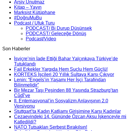
Arşiv Unutmaz
Kitap – Yayın
Marksist Kütüphane
#DoğruMuBu
Podcast / Ufuk Turu
PODCAST/ Bi Durup Düşünsek
PODCAST/ Geleceğe Dönüş
Podcast/Video
Son Haberler
İsviçre’nin İade Ettiği Bahar Yalçınkaya Türkiye’de
Tutuklandı
Fail Erkekler Yargıda Hem Suçlu Hem Güçlü!
KORTEKS İşçileri 20 Yıllık Sultaya Karşı Çıkıyor
Lenin: “Engels’in Yaşamı Her İşçi Tarafından
Bilinmelidir”
Bir Mezar Taşı Peşinden 88 Yaşında Strazburg’tan
Cûdî’ye
II. Enternasyonal’in Sosyalizm Anlayışının 2.0
Versiyonu
Stuttgart’ta Kadın Katliamı Girişimine Karşı Kadınlar
Cezaevindeki 14. Gününde Özcan Aksu İşkenceyle mi
Katledildi?
NATO Tutsakları Serbest Bırakılsın!