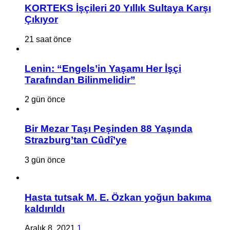
KORTEKS İşçileri 20 Yıllık Sultaya Karşı
Çıkıyor
21 saat önce
Lenin: “Engels’in Yaşamı Her İşçi
Tarafından Bilinmelidir”
2 gün önce
Bir Mezar Taşı Peşinden 88 Yaşında
Strazburg’tan Cûdî’ye
3 gün önce
Hasta tutsak M. E. Özkan yoğun bakıma
kaldırıldı
Aralık 8, 2021
1