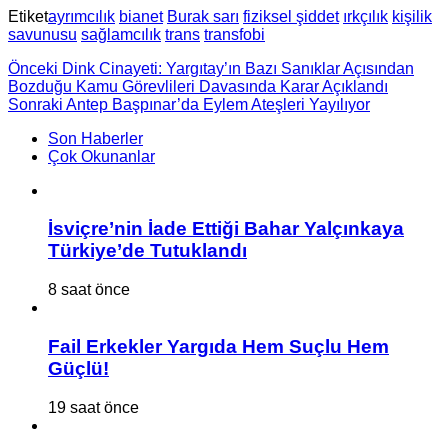
Etiket
ayrımcılık
bianet
Burak sarı
fiziksel şiddet
ırkçılık
kişilik
savunusu
sağlamcılık
trans
transfobi
Önceki
Dink Cinayeti: Yargıtay’ın Bazı Sanıklar Açısından
Bozduğu Kamu Görevlileri Davasında Karar Açıklandı
Sonraki
Antep Başpınar’da Eylem Ateşleri Yayılıyor
Son Haberler
Çok Okunanlar
İsviçre’nin İade Ettiği Bahar Yalçınkaya
Türkiye’de Tutuklandı
8 saat önce
Fail Erkekler Yargıda Hem Suçlu Hem
Güçlü!
19 saat önce