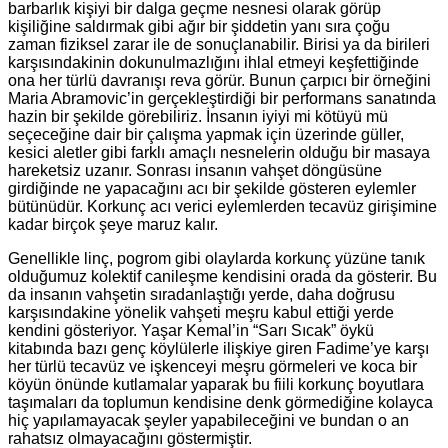
barbarlık kişiyi bir dalga geçme nesnesi olarak görüp
kişiliğine saldırmak gibi ağır bir şiddetin yanı sıra çoğu
zaman fiziksel zarar ile de sonuçlanabilir. Birisi ya da birileri
karşısındakinin dokunulmazlığını ihlal etmeyi keşfettiğinde
ona her türlü davranışı reva görür. Bunun çarpıcı bir örneğini
Maria Abramovic’in gerçekleştirdiği bir performans sanatında
hazin bir şekilde görebiliriz. İnsanın iyiyi mi kötüyü mü
seçeceğine dair bir çalışma yapmak için üzerinde güller,
kesici aletler gibi farklı amaçlı nesnelerin olduğu bir masaya
hareketsiz uzanır. Sonrası insanın vahşet döngüsüne
girdiğinde ne yapacağını acı bir şekilde gösteren eylemler
bütünüdür. Korkunç acı verici eylemlerden tecavüz girişimine
kadar birçok şeye maruz kalır.
Genellikle linç, pogrom gibi olaylarda korkunç yüzüne tanık
olduğumuz kolektif canileşme kendisini orada da gösterir. Bu
da insanın vahşetin sıradanlaştığı yerde, daha doğrusu
karşısındakine yönelik vahşeti meşru kabul ettiği yerde
kendini gösteriyor. Yaşar Kemal’in “Sarı Sıcak” öykü
kitabında bazı genç köylülerle ilişkiye giren Fadime’ye karşı
her türlü tecavüz ve işkenceyi meşru görmeleri ve koca bir
köyün önünde kutlamalar yaparak bu fiili korkunç boyutlara
taşımaları da toplumun kendisine denk görmediğine kolayca
hiç yapılamayacak şeyler yapabileceğini ve bundan o an
rahatsız olmayacağını göstermiştir.