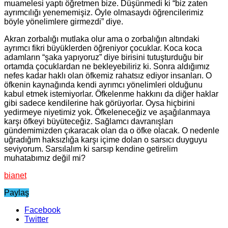
muamelesi yaptı öğretmen bize. Düşünmedi ki “biz zaten
ayrımcılığı yenememişiz. Öyle olmasaydı öğrencilerimiz
böyle yönelimlere girmezdi” diye.
Akran zorbalığı mutlaka olur ama o zorbalığın altındaki
ayrımcı fikri büyüklerden öğreniyor çocuklar. Koca koca
adamların “şaka yapıyoruz” diye birisini tutuşturduğu bir
ortamda çocuklardan ne bekleyebiliriz ki. Sonra aldığımız
nefes kadar haklı olan öfkemiz rahatsız ediyor insanları. O
öfkenin kaynağında kendi ayrımcı yönelimleri olduğunu
kabul etmek istemiyorlar. Öfkelenme hakkını da diğer haklar
gibi sadece kendilerine hak görüyorlar. Oysa hiçbirini
yedirmeye niyetimiz yok. Öfkeleneceğiz ve aşağılanmaya
karşı öfkeyi büyüteceğiz. Sağlamcı davranışları
gündemimizden çıkaracak olan da o öfke olacak. O nedenle
uğradığım haksızlığa karşı içime dolan o sarsıcı duyguyu
seviyorum. Sarsılalım ki sarsıp kendine getirelim
muhatabımız değil mi?
bianet
Paylaş
Facebook
Twitter