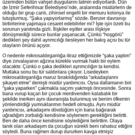
üzerinden bütün vahşet duygularını tatmin ediyorlardı. Dün
de İzmir Seferihisar Belediyesi’nde, aralarında müdürlerin de
olduğu bir grup canlı, zihinsel engelli bir memuru kolonya ile
tutuşturmuş. “Şaka yapıyorlarmış” sözde. Benzer davranışı
birbirlerine yapmaya cesaret edebilirler mi? İşte işin özeti bu
sorunun yanıtında gizli. İlişkiler eşitler arası ilişkiye
dönüşmediği sürece bunlar yaşanacak. Çünkü “hoşgörü”
dedikleri şey dahil ayrımcılığı besleyen her bakış açısı bu tür
olayların önünü açıyor.
O nedenle mikrosaldırganlığa itiraz ettiğimizde “şaka yaptım”
diye zırvalayanın ağzına kürekle vurmak haklı bir eylem
olacaktır. Çünkü o şaka dedikleri ayrımcılığın ta kendisi.
Mutlaka sonu bu tür saldırılara çıkıyor. Lisedeyken
mikrosaldırganlığa maruz bırakıldığımda “arkadaşlarını
şikayet etme” demişti müdür yardımcısı. Oysa dallamanın biri
“şaka yaparken” çakmakla saçımı yakmıştı öncesinde. Sonra
bana vurup kaçan bir çocuk merdivenden kalabalık bir
şekilde inerken aynı davranışta bulunmuş ve benim öfkemin
yönlendirdiği yumruklarımın hedefi olmuştu. Aynı müdür
yardımcısı, arkadaşımı dövdüğüm için bana bağırarak
uğradığım zorbalığı kendisine söylemem gerektiğini belirtti.
Ben de daha önce kendisine söylediğimi belirttim. Olaya
tanık olan arkadaşım da çocuğun sürekli beni rahatsız ettiğini
söyledi. Buna rağmen durup dururken kavga etmişiz