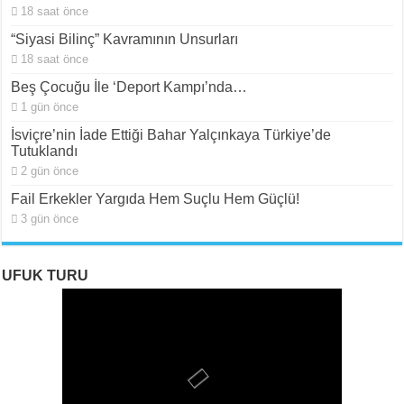
18 saat önce
“Siyasi Bilinç” Kavramının Unsurları
18 saat önce
Beş Çocuğu İle ‘Deport Kampı’nda…
1 gün önce
İsviçre’nin İade Ettiği Bahar Yalçınkaya Türkiye’de
Tutuklandı
2 gün önce
Fail Erkekler Yargıda Hem Suçlu Hem Güçlü!
3 gün önce
UFUK TURU