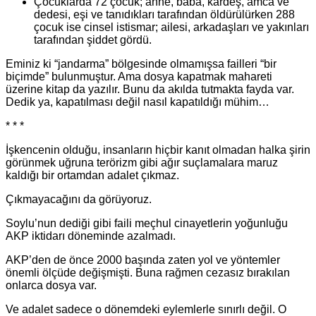
Çocuklarda 72 çocuk; anne, baba, kardeş, amca ve
dedesi, eşi ve tanıdıkları tarafından öldürülürken 288
çocuk ise cinsel istismar; ailesi, arkadaşları ve yakınları
tarafından şiddet gördü.
Eminiz ki “jandarma” bölgesinde olmamışsa failleri “bir
biçimde” bulunmuştur. Ama dosya kapatmak mahareti
üzerine kitap da yazılır. Bunu da akılda tutmakta fayda var.
Dedik ya, kapatılması değil nasıl kapatıldığı mühim…
* * *
İşkencenin olduğu, insanların hiçbir kanıt olmadan halka şirin
görünmek uğruna terörizm gibi ağır suçlamalara maruz
kaldığı bir ortamdan adalet çıkmaz.
Çıkmayacağını da görüyoruz.
Soylu’nun dediği gibi faili meçhul cinayetlerin yoğunluğu
AKP iktidarı döneminde azalmadı.
AKP’den de önce 2000 başında zaten yol ve yöntemler
önemli ölçüde değişmişti. Buna rağmen cezasız bırakılan
onlarca dosya var.
Ve adalet sadece o dönemdeki eylemlerle sınırlı değil. O