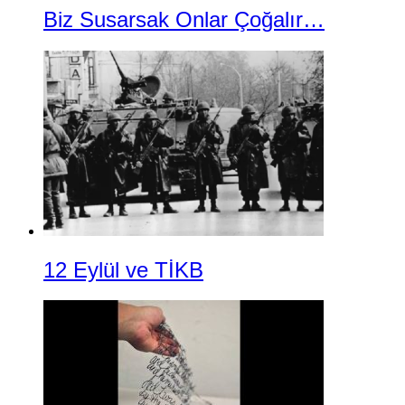
Biz Susarsak Onlar Çoğalır…
12 Eylül ve TİKB