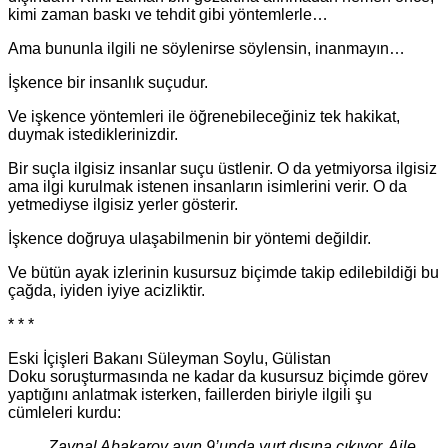
kimi zaman baskı ve tehdit gibi yöntemlerle…
Ama bununla ilgili ne söylenirse söylensin, inanmayın…
İşkence bir insanlık suçudur.
Ve işkence yöntemleri ile öğrenebileceğiniz tek hakikat,
duymak istediklerinizdir.
Bir suçla ilgisiz insanlar suçu üstlenir. O da yetmiyorsa ilgisiz
ama ilgi kurulmak istenen insanların isimlerini verir. O da
yetmediyse ilgisiz yerler gösterir.
İşkence doğruya ulaşabilmenin bir yöntemi değildir.
Ve bütün ayak izlerinin kusursuz biçimde takip edilebildiği bu
çağda, iyiden iyiye acizliktir.
* * *
Eski İçişleri Bakanı Süleyman Soylu, Gülistan
Doku soruşturmasında ne kadar da kusursuz biçimde görev
yaptığını anlatmak isterken, faillerden biriyle ilgili şu
cümleleri kurdu:
Zaynal Abakarov ayın 9’unda yurt dışına çıkıyor. Aile