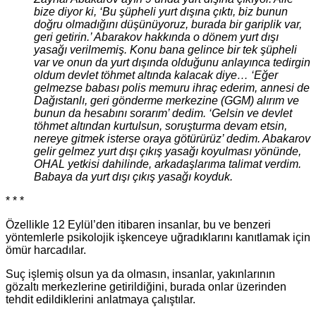
bize diyor ki, ‘Bu şüpheli yurt dışına çıktı, biz bunun
doğru olmadığını düşünüyoruz, burada bir gariplik var,
geri getirin.’ Abarakov hakkında o dönem yurt dışı
yasağı verilmemiş. Konu bana gelince bir tek şüpheli
var ve onun da yurt dışında olduğunu anlayınca tedirgin
oldum devlet töhmet altında kalacak diye… ‘Eğer
gelmezse babası polis memuru ihraç ederim, annesi de
Dağıstanlı, geri gönderme merkezine (GGM) alırım ve
bunun da hesabını sorarım’ dedim. ‘Gelsin ve devlet
töhmet altından kurtulsun, soruşturma devam etsin,
nereye gitmek isterse oraya götürürüz’ dedim. Abakarov
gelir gelmez yurt dışı çıkış yasağı koyulması yönünde,
OHAL yetkisi dahilinde, arkadaşlarıma talimat verdim.
Babaya da yurt dışı çıkış yasağı koyduk.
* * *
Özellikle 12 Eylül’den itibaren insanlar, bu ve benzeri
yöntemlerle psikolojik işkenceye uğradıklarını kanıtlamak için
ömür harcadılar.
Suç işlemiş olsun ya da olmasın, insanlar, yakınlarının
gözaltı merkezlerine getirildiğini, burada onlar üzerinden
tehdit edildiklerini anlatmaya çalıştılar.