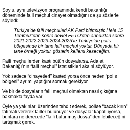
* * *
Soylu, aynı televizyon programında kendi bakanlığı
döneminde faili meçhul cinayet olmadığını da şu sözlerle
söyledi:
Türkiye’de faili meçhulleri AK Parti bitirmiştir. Hele 15
Temmuz’dan sonra devlet FETÖ’den arındıktan sonra
2021-2022-2023-2024-2025’te Türkiye’de polis
bölgesinde bir tane faili meçhul yoktur. Dünyada bir
tane örneği yoktur, gösterin kellemi keseceğim.
Faili meçhullerden kastı bütün dosyalarsa, Adalet
Bakanlığı’nın “faili meçhul” istatistikleri aksini söylüyor.
Yok sadece “cinayetleri” kastediyorsa önce neden “polis
bölgesi” ayrımı yaptığını sormak gerekiyor.
Ve bir de dosyaların faili meçhul olmaktan nasıl çıktığına
bakmakta fayda var!
Öyle ya yakınları üzerinden tehdit ederek, polise “bacak kırın”
talimatı vererek failler bulunuyor ve dosyalar kapatılıyorsa,
bunlara ne derecede “faili bulunmuş dosya” denilebileceğini
tartışmak gerek.