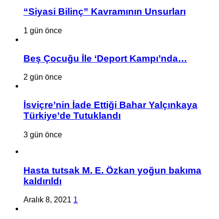
“Siyasi Bilinç” Kavramının Unsurları
1 gün önce
Beş Çocuğu İle ‘Deport Kampı’nda…
2 gün önce
İsviçre’nin İade Ettiği Bahar Yalçınkaya
Türkiye’de Tutuklandı
3 gün önce
Hasta tutsak M. E. Özkan yoğun bakıma
kaldırıldı
Aralık 8, 2021
1