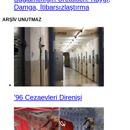
Damga, İtibarsızlaştırma
ARŞIV UNUTMAZ
’96 Cezaevleri Direnişi