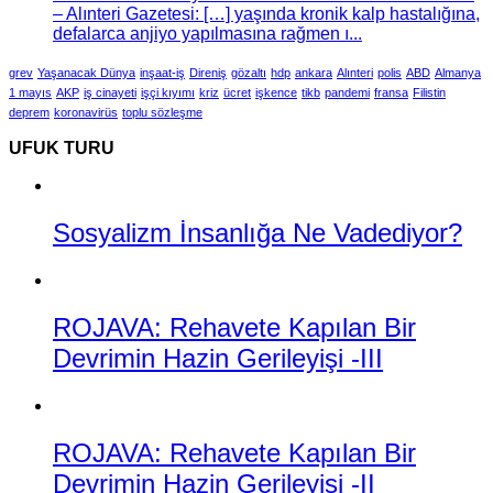
– Alınteri Gazetesi: […] yaşında kronik kalp hastalığına,
defalarca anjiyo yapılmasına rağmen ı...
grev
Yaşanacak Dünya
inşaat-iş
Direniş
gözaltı
hdp
ankara
Alınteri
polis
ABD
Almanya
1 mayıs
AKP
iş cinayeti
işçi kıyımı
kriz
ücret
işkence
tikb
pandemi
fransa
Filistin
deprem
koronavirüs
toplu sözleşme
UFUK TURU
Sosyalizm İnsanlığa Ne Vadediyor?
ROJAVA: Rehavete Kapılan Bir
Devrimin Hazin Gerileyişi -III
ROJAVA: Rehavete Kapılan Bir
Devrimin Hazin Gerileyişi -II