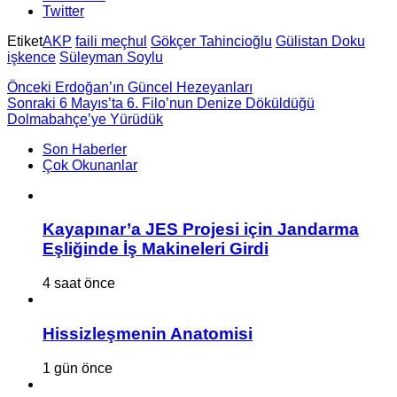
Twitter
Etiket
AKP
faili meçhul
Gökçer Tahincioğlu
Gülistan Doku
işkence
Süleyman Soylu
Önceki
Erdoğan’ın Güncel Hezeyanları
Sonraki
6 Mayıs’ta 6. Filo’nun Denize Döküldüğü
Dolmabahçe’ye Yürüdük
Son Haberler
Çok Okunanlar
Kayapınar’a JES Projesi için Jandarma
Eşliğinde İş Makineleri Girdi
4 saat önce
Hissizleşmenin Anatomisi
1 gün önce