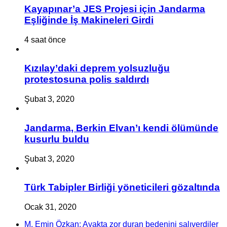
Kayapınar’a JES Projesi için Jandarma
Eşliğinde İş Makineleri Girdi
4 saat önce
Kızılay’daki deprem yolsuzluğu
protestosuna polis saldırdı
Şubat 3, 2020
Jandarma, Berkin Elvan’ı kendi ölümünde
kusurlu buldu
Şubat 3, 2020
Türk Tabipler Birliği yöneticileri gözaltında
Ocak 31, 2020
M. Emin Özkan: Ayakta zor duran bedenini salıverdiler