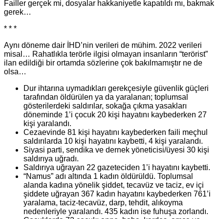
Failler gerçek mi, dosyalar hakkaniyetle kapatıldı mı, bakmak
gerek…
* * *
Aynı döneme dair İHD’nin verileri de mühim. 2022 verileri
misal… Rahatlıkla terörle ilgisi olmayan insanların “terörist”
ilan edildiği bir ortamda sözlerine çok bakılmamıştır ne de
olsa…
Dur ihtarına uymadıkları gerekçesiyle güvenlik güçleri
tarafından öldürülen ya da yaralanan; toplumsal
gösterilerdeki saldırılar, sokağa çıkma yasakları
döneminde 1’i çocuk 20 kişi hayatını kaybederken 27
kişi yaralandı.
Cezaevinde 81 kişi hayatını kaybederken faili meçhul
saldırılarda 10 kişi hayatını kaybetti, 4 kişi yaralandı.
Siyasi parti, sendika ve dernek yöneticisi/üyesi 30 kişi
saldırıya uğradı.
Saldırıya uğrayan 22 gazeteciden 1’i hayatını kaybetti.
“Namus” adı altında 1 kadın öldürüldü. Toplumsal
alanda kadına yönelik şiddet, tecavüz ve taciz, ev içi
şiddete uğrayan 367 kadın hayatını kaybederken 761’i
yaralama, taciz-tecavüz, darp, tehdit, alıkoyma
nedenleriyle yaralandı. 435 kadın ise fuhuşa zorlandı.