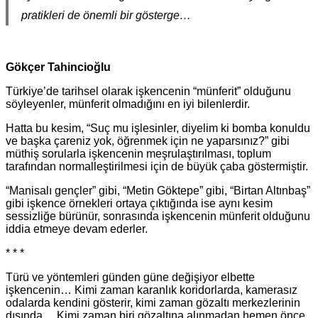
pratikleri de önemli bir gösterge…
Gökçer Tahincioğlu
Türkiye’de tarihsel olarak işkencenin “münferit” olduğunu
söyleyenler, münferit olmadığını en iyi bilenlerdir.
Hatta bu kesim, “Suç mu işlesinler, diyelim ki bomba konuldu
ve başka çareniz yok, öğrenmek için ne yaparsınız?” gibi
müthiş sorularla işkencenin meşrulaştırılması, toplum
tarafından normalleştirilmesi için de büyük çaba göstermiştir.
“Manisalı gençler” gibi, “Metin Göktepe” gibi, “Birtan Altınbaş”
gibi işkence örnekleri ortaya çıktığında ise aynı kesim
sessizliğe bürünür, sonrasında işkencenin münferit olduğunu
iddia etmeye devam ederler.
* * *
Türü ve yöntemleri günden güne değişiyor elbette
işkencenin… Kimi zaman karanlık koridorlarda, kamerasız
odalarda kendini gösterir, kimi zaman gözaltı merkezlerinin
dışında… Kimi zaman biri gözaltına alınmadan hemen önce,