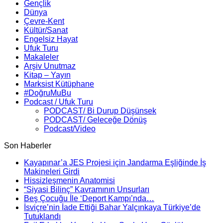
Gençlik
Dünya
Çevre-Kent
Kültür/Sanat
Engelsiz Hayat
Ufuk Turu
Makaleler
Arşiv Unutmaz
Kitap – Yayın
Marksist Kütüphane
#DoğruMuBu
Podcast / Ufuk Turu
PODCAST/ Bi Durup Düşünsek
PODCAST/ Geleceğe Dönüş
Podcast/Video
Son Haberler
Kayapınar’a JES Projesi için Jandarma Eşliğinde İş
Makineleri Girdi
Hissizleşmenin Anatomisi
“Siyasi Bilinç” Kavramının Unsurları
Beş Çocuğu İle ‘Deport Kampı’nda…
İsviçre’nin İade Ettiği Bahar Yalçınkaya Türkiye’de
Tutuklandı