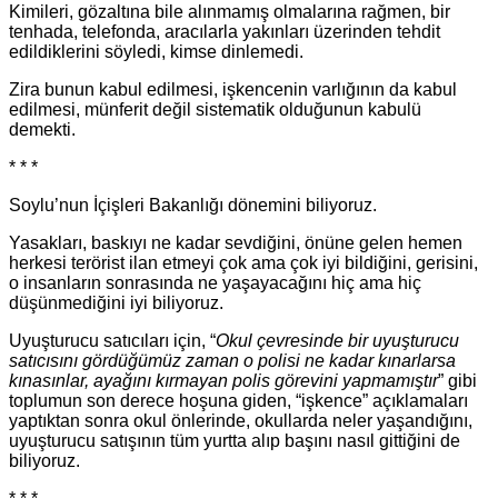
Kimileri, gözaltına bile alınmamış olmalarına rağmen, bir
tenhada, telefonda, aracılarla yakınları üzerinden tehdit
edildiklerini söyledi, kimse dinlemedi.
Zira bunun kabul edilmesi, işkencenin varlığının da kabul
edilmesi, münferit değil sistematik olduğunun kabulü
demekti.
* * *
Soylu’nun İçişleri Bakanlığı dönemini biliyoruz.
Yasakları, baskıyı ne kadar sevdiğini, önüne gelen hemen
herkesi terörist ilan etmeyi çok ama çok iyi bildiğini, gerisini,
o insanların sonrasında ne yaşayacağını hiç ama hiç
düşünmediğini iyi biliyoruz.
Uyuşturucu satıcıları için, “
Okul çevresinde bir uyuşturucu
satıcısını gördüğümüz zaman o polisi ne kadar kınarlarsa
kınasınlar, ayağını kırmayan polis görevini yapmamıştır
” gibi
toplumun son derece hoşuna giden, “işkence” açıklamaları
yaptıktan sonra okul önlerinde, okullarda neler yaşandığını,
uyuşturucu satışının tüm yurtta alıp başını nasıl gittiğini de
biliyoruz.