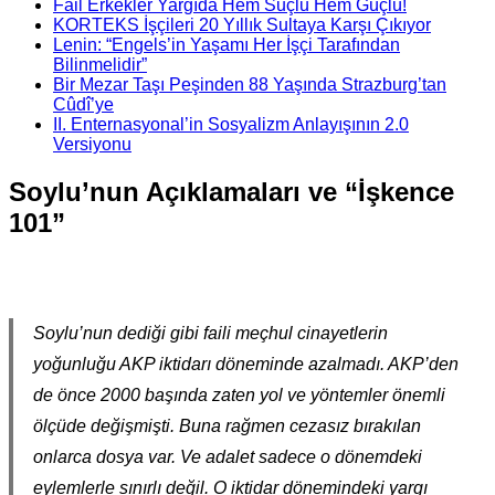
Fail Erkekler Yargıda Hem Suçlu Hem Güçlü!
KORTEKS İşçileri 20 Yıllık Sultaya Karşı Çıkıyor
Lenin: “Engels’in Yaşamı Her İşçi Tarafından
Bilinmelidir”
Bir Mezar Taşı Peşinden 88 Yaşında Strazburg’tan
Cûdî’ye
II. Enternasyonal’in Sosyalizm Anlayışının 2.0
Versiyonu
Soylu’nun Açıklamaları ve “İşkence
101”
Soylu’nun dediği gibi faili meçhul cinayetlerin
yoğunluğu AKP iktidarı döneminde azalmadı. AKP’den
de önce 2000 başında zaten yol ve yöntemler önemli
ölçüde değişmişti. Buna rağmen cezasız bırakılan
onlarca dosya var. Ve adalet sadece o dönemdeki
eylemlerle sınırlı değil. O iktidar dönemindeki yargı