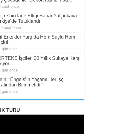
2 saat önce
viçre’nin İade Ettiği Bahar Yalçınkaya
rkiye’de Tutuklandı
19 saat önce
il Erkekler Yargıda Hem Suçlu Hem
çlü!
1 gün önce
RTEKS İşçileri 20 Yıllık Sultaya Karşı
kıyor
1 gün önce
nin: “Engels’in Yaşamı Her İşçi
rafından Bilinmelidir”
2 gün önce
UK TURU