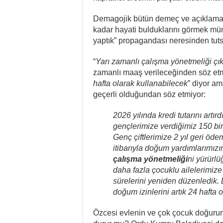
Demagojik bütün demeç ve açıklamala
kadar hayati bulduklarını görmek mümk
yaptık” propagandası neresinden tutsa
“
Yarı zamanlı çalışma yönetmeliği çı
zamanlı maaş verileceğinden söz etm
hafta olarak kullanabilecek
” diyor a
geçerli olduğundan söz etmiyor:
2026 yılında kredi tutarını artır
gençlerimize verdiğimiz 150 bin 
Genç çiftlerimize 2 yıl geri öd
itibarıyla doğum yardımlarımızı
çalışma yönetmeliği
ni yürürl
daha fazla çocuklu ailelerimize
sürelerini yeniden düzenledik.
doğum izinlerini artık 24 hafta 
Özcesi evlenin ve çok çocuk doğurun 