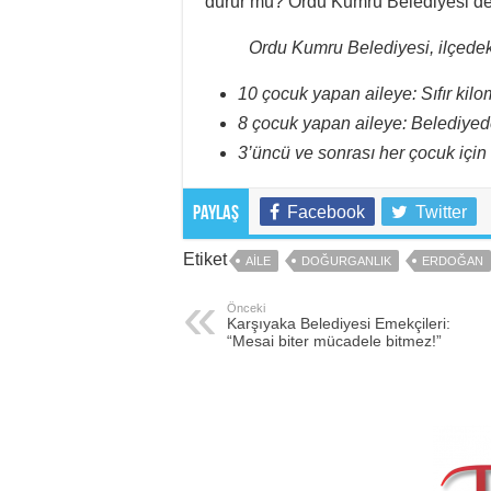
durur mu? Ordu Kumru Belediyesi de 
Ordu Kumru Belediyesi, ilçedeki
10 çocuk yapan aileye: Sıfır kilo
8 çocuk yapan aileye: Belediyed
3’üncü ve sonrası her çocuk için 
Facebook
Twitter
Paylaş
Etiket
AILE
DOĞURGANLIK
ERDOĞAN
Önceki
Karşıyaka Belediyesi Emekçileri:
“Mesai biter mücadele bitmez!”