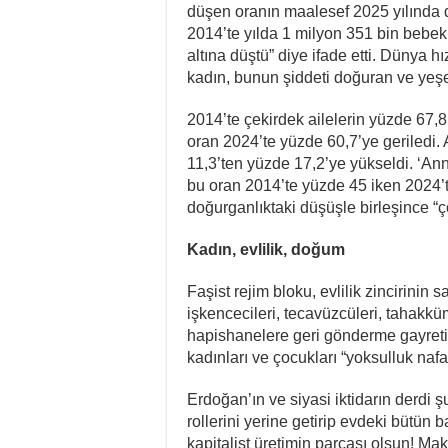
düşen oranın maalesef 2025 yılında d
2014’te yılda 1 milyon 351 bin bebe
altına düştü” diye ifade etti. Dünya hı
kadın, bunun şiddeti doğuran ve yeşe
2014’te çekirdek ailelerin yüzde 67,8
oran 2024’te yüzde 60,7’ye geriledi.
11,3’ten yüzde 17,2’ye yükseldi. ‘Anne
bu oran 2014’te yüzde 45 iken 2024’t
doğurganlıktaki düşüşle birleşince “
Kadın, evlilik, doğum
Faşist rejim bloku, evlilik zincirinin
işkencecileri, tecavüzcüleri, tahakküm
hapishanelere geri gönderme gayretin
kadınları ve çocukları “yoksulluk na
Erdoğan’ın ve siyasi iktidarın derdi 
rollerini yerine getirip evdeki bütün 
kapitalist üretimin parçası olsun! M