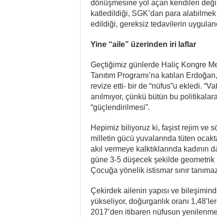
dönüşmesine yol açan kendileri deği
katledildiği, SGK’dan para alabilmek
edildiği, gereksiz tedavilerin uygulan
Yine “aile” üzerinden iri laflar
Geçtiğimiz günlerde Haliç Kongre Me
Tanıtım Programı’na katılan Erdoğan, “
revize etti- bir de “nüfus”u ekledi. “Va
anılmıyor, çünkü bütün bu politikalar
“güçlendirilmesi”.
Hepimiz biliyoruz ki, faşist rejim ve sö
milletin gücü yuvalarında tüten ocakta
akıl vermeye kalktıklarında kadının da
güne 3-5 düşecek şekilde geometrik ar
Çocuğa yönelik istismar sınır tanımaz
Çekirdek ailenin yapısı ve bileşimin
yükseliyor, doğurganlık oranı 1,48’l
2017’den itibaren nüfusun yenilenme s