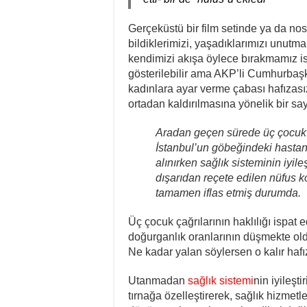
Gerçeküstü bir film setinde ya da no
bildiklerimizi, yaşadıklarımızı unut
kendimizi akışa öylece bırakmamız i
gösterilebilir ama AKP’li Cumhurbaş
kadınlara ayar verme çabası hafızası
ortadan kaldırılmasına yönelik bir sa
Aradan geçen sürede üç çocuk ça
İstanbul’un göbeğindeki hastane
alınırken sağlık sisteminin iyile
dışarıdan reçete edilen nüfus ko
tamamen iflas etmiş durumda.
Üç çocuk çağrılarının haklılığı ispat
doğurganlık oranlarının düşmekte ol
Ne kadar yalan söylersen o kalır hafı
Utanmadan
sağlık sistem
i
nin iyileşt
tırnağa özelleştirerek, sağlık hizmetl