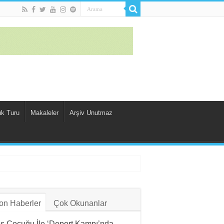
uk Turu
Makaleler
Arşiv Unutmaz
on Haberler
Çok Okunanlar
ş Çocuğu İle ‘Deport Kampı’nda…