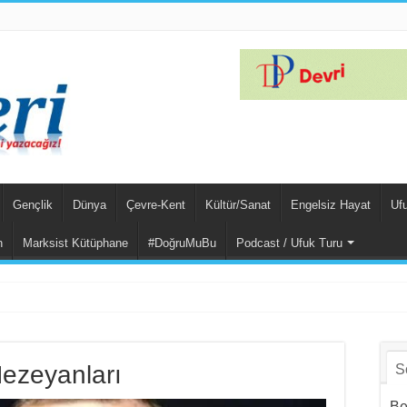
Gençlik
Dünya
Çevre-Kent
Kültür/Sanat
Engelsiz Hayat
Uf
n
Marksist Kütüphane
#DoğruMuBu
Podcast / Ufuk Turu
har Yalçınkaya Tür
ezeyanları
S
Be