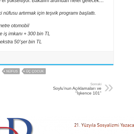
el yükseltiyor. Bakalım ardından neler gelecek…
 nüfusu artırmak için teşvik programı başlattı.
metre otomobil
e iş imkanı + 300 bin TL
ekstra 50’şer bin TL
NÜFUS
ÜÇ ÇOCUK
Sonraki
Soylu’nun Açıklamaları ve
“İşkence 101”