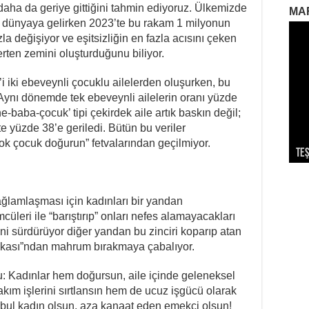
aha da geriye gittiğini tahmin ediyoruz. Ülkemizde
MA
k dünyaya gelirken 2023’te bu rakam 1 milyonun
zla değişiyor ve eşitsizliğin en fazla acısını çeken
rten zemini oluşturduğunu biliyor.
’i iki ebeveynli çocuklu ailelerden oluşurken, bu
 Aynı dönemde tek ebeveynli ailelerin oranı yüzde
-baba-çocuk’ tipi çekirdek aile artık baskın değil;
e yüzde 38’e geriledi. Bütün bu veriler
çok çocuk doğurun” fetvalarından geçilmiyor.
Teş
So
Dev
Ek
Par
 sağlamlaşması için kadınları bir yandan
cüleri ile “barıştırıp” onları nefes alamayacakları
i sürdürüyor diğer yandan bu zinciri koparıp atan
fakası”ndan mahrum bırakmaya çabalıyor.
şu: Kadınlar hem doğursun, aile içinde geleneksel
bakım işlerini sırtlansın hem de ucuz işgücü olarak
akbul kadın olsun, aza kanaat eden emekçi olsun!