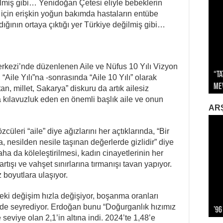
lmiş gibi… Yenidoğan Çetesi eliyle bebeklerin
 için erişkin yoğun bakımda hastaların entübe
dığının ortaya çıktığı yer Türkiye değilmiş gibi…
rkezi’nde düzenlenen Aile ve Nüfus 10 Yılı Vizyon
“Ta
Sağ
Aile Yılı”na -sonrasında “Aile 10 Yılı” olarak
Me
İkl
Sa
İti
Gök
tan, millet, Sakarya” diskuru da artık ailesiz
a kılavuzluk eden en önemli başlık aile ve onun
AR
zcüleri “aile” diye ağızlarını her açtıklarında, “Bir
, nesilden nesile taşınan değerlerde gizlidir” diye
ha da köleleştirilmesi, kadın cinayetlerinin her
tışı ve vahşet sınırlarına tırmanışı tavan yapıyor.
 boyutlara ulaşıyor.
deki değişim hızla değişiyor, boşanma oranları
erde seyrediyor. Erdoğan bunu “Doğurganlık hızımız
’96
Alm
Biz
12 
Kap
eviye olan 2,1’in altına indi. 2024’te 1,48’e