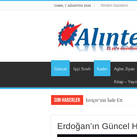
Alinteri Gazetesi
CUMA, 7 AĞUSTOS 2026
Güncel
İşçi Sınıfı
Kadın
Agîre Jîyan
Kitap – Yayı
Son Haberler
İsviçre’nin İade Ettiği Ba
Erdoğan’ın Güncel H