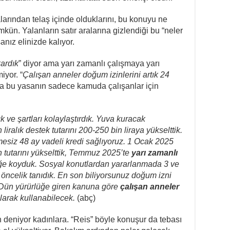
rından telaş içinde olduklarını, bu konuyu ne
ün. Yalanların satır aralarına gizlendiği bu “neler
nız elinizde kalıyor.
kardık
” diyor ama yarı zamanlı çalışmaya yarı
iyor. “
Çalışan anneler doğum izinlerini artık 24
ma bu yasanın sadece kamuda çalışanlar için
dık ve şartları kolaylaştırdık. Yuva kuracak
liralık destek tutarını 200-250 bin liraya yükselttik.
emesiz 48 ay vadeli kredi sağlıyoruz. 1 Ocak 2025
n tutarını yükselttik, Temmuz 2025’te
yarı zamanlı
üğe koyduk. Sosyal konutlardan yararlanmada 3 ve
 öncelik tanıdık. En son biliyorsunuz doğum izni
 Dün yürürlüğe giren kanuna göre
çalışan anneler
olarak kullanabilecek.
(abç)
deniyor kadınlara. “Reis” böyle konuşur da tebası