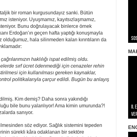
staljik bir roman kurgusundayız sanki. Bütün
mamız isteniyor. Uyuşmamız, kayıtsızlaşmamız,
steniyor. Bunu doğrulayacak binlerce örnek
ROJ
ROJ
Roj
kanı Erdoğan’ın geçen hafta yaptığı konuşmayla
Sos
Ger
Ger
Ger
Roj
z olduğumuz, hala silinmeden kalan kırıntıların da
yıklamadır:
MA
ğrılarımızın haklılığı ispat edilmiş oldu.
lerde sırf ücret ödenmediği için cenazeler rehin
ştirilmesi için kullanılması gereken kaynaklar,
ntrol politikalarıyla çarçur edildi. Bugün bu anlayış
 edilmiş. Kim demiş? Daha sonra yakındığı
duğu bile bunu yalanlıyor! Ama kimin umurunda?!
II.
196
196
zalarda sanıyor.
Ve
Öze
Mar
Met
Met
irilmesinden söz ediyor. Sağlık sistemini tepeden
EN
erinin sürekli kâra odaklanan bir sektöre