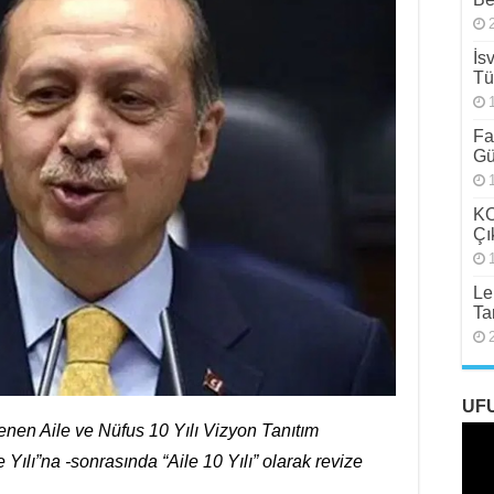
İs
Tü
Fa
Gü
KO
Çı
Le
Ta
UF
nen Aile ve Nüfus 10 Yılı Vizyon Tanıtım
 Yılı”na -sonrasında “Aile 10 Yılı” olarak revize