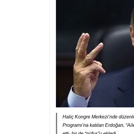
Haliç Kongre Merkezi’nde düzenle
Programı’na katılan Erdoğan, “Aile
etti- bir de “nüfus”u ekledi