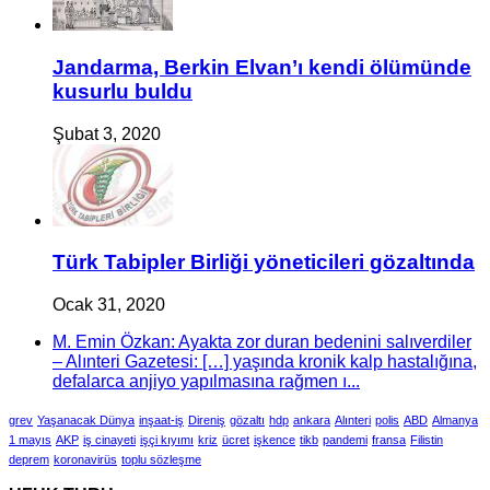
Jandarma, Berkin Elvan’ı kendi ölümünde
kusurlu buldu
Şubat 3, 2020
Türk Tabipler Birliği yöneticileri gözaltında
Ocak 31, 2020
M. Emin Özkan: Ayakta zor duran bedenini salıverdiler
– Alınteri Gazetesi: […] yaşında kronik kalp hastalığına,
defalarca anjiyo yapılmasına rağmen ı...
grev
Yaşanacak Dünya
inşaat-iş
Direniş
gözaltı
hdp
ankara
Alınteri
polis
ABD
Almanya
1 mayıs
AKP
iş cinayeti
işçi kıyımı
kriz
ücret
işkence
tikb
pandemi
fransa
Filistin
deprem
koronavirüs
toplu sözleşme