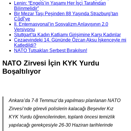
Lenin: “Engels’in Yaşamı Her İşçi Tarafından
Bilinmelidir”
Bir Mezar Taşı Peşinden 88 Yaşında Strazburg’tan
Cûdî’ye
II. Enternasyonal’in Sosyalizm Anlayışının 2.0
Versiyonu
Stuttgart’ta Kadın Katliamı Girişimine Karşı Kadınlar
Cezaevindeki 14. Gününde Özcan Aksu İşkenceyle mi
Katledildi?
NATO Tutsakları Serbest Bırakılsın!
NATO Zirvesi İçin KYK Yurdu
Boşaltılıyor
Ankara’da 7-8 Temmuz’da yapılması planlanan NATO
Zirvesi’nde görevli polislerin kalacağı Beşevler Kız
KYK Yurdu öğrencilerinden, toplantı öncesi temizlik
yapılacağı gerekçesiyle 26-30 Haziran tarihlerinde