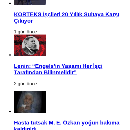
KORTEKS İşçileri 20 Yıllık Sultaya Karşı
Çıkıyor
1 gün önce
Lenin: “Engels’in Yaşamı Her İşçi
Tarafından Bilinmelidir”
2 gün önce
Hasta tutsak M. E. Özkan yoğun bakıma
kaldırıldı