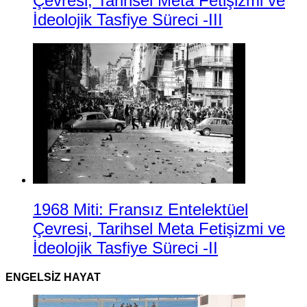
Çevresi, Tarihsel Meta Fetişizmi ve
İdeolojik Tasfiye Süreci -III
1968 Miti: Fransız Entelektüel
Çevresi, Tarihsel Meta Fetişizmi ve
İdeolojik Tasfiye Süreci -II
ENGELSIZ HAYAT