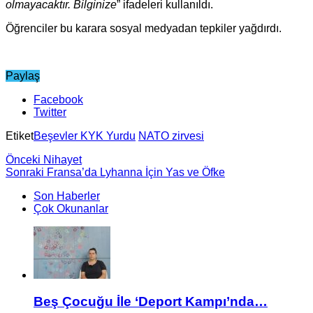
olmayacaktır. Bilginize
” ifadeleri kullanıldı.
Öğrenciler bu karara sosyal medyadan tepkiler yağdırdı.
Paylaş
Facebook
Twitter
Etiket
Beşevler KYK Yurdu
NATO zirvesi
Önceki
Nihayet
Sonraki
Fransa’da Lyhanna İçin Yas ve Öfke
Son Haberler
Çok Okunanlar
Beş Çocuğu İle ‘Deport Kampı’nda…