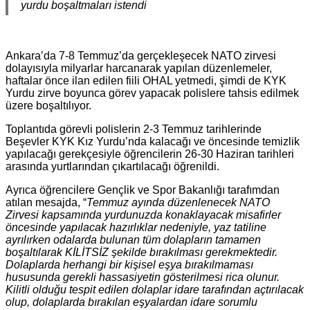
yurdu boşaltmaları istendi
Ankara’da 7-8 Temmuz’da gerçekleşecek NATO zirvesi
dolayısıyla milyarlar harcanarak yapılan düzenlemeler,
haftalar önce ilan edilen fiili OHAL yetmedi, şimdi de KYK
Yurdu zirve boyunca görev yapacak polislere tahsis edilmek
üzere boşaltılıyor.
Toplantıda görevli polislerin 2-3 Temmuz tarihlerinde
Beşevler KYK Kız Yurdu’nda kalacağı ve öncesinde temizlik
yapılacağı gerekçesiyle öğrencilerin 26-30 Haziran tarihleri
arasında yurtlarından çıkartılacağı öğrenildi.
Ayrıca öğrencilere Gençlik ve Spor Bakanlığı tarafımdan
atılan mesajda, “
Temmuz ayında düzenlenecek NATO
Zirvesi kapsamında yurdunuzda konaklayacak misafirler
öncesinde yapılacak hazırlıklar nedeniyle, yaz tatiline
ayrılırken odalarda bulunan tüm dolapların tamamen
boşaltılarak KİLİTSİZ şekilde bırakılması gerekmektedir.
Dolaplarda herhangi bir kişisel eşya bırakılmaması
hususunda gerekli hassasiyetin gösterilmesi rica olunur.
Kilitli olduğu tespit edilen dolaplar idare tarafından açtırılacak
olup, dolaplarda bırakılan eşyalardan idare sorumlu