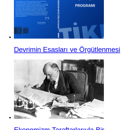
Devrimin Esasları ve Örgütlenmesi
Ekonomizm Taraftarlarıyla Bir