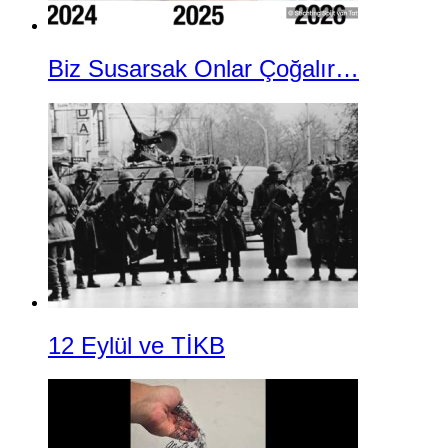
Biz Susarsak Onlar Çoğalır…
12 Eylül ve TİKB