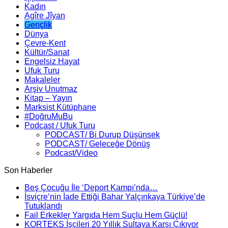
Kadın
Agîre Jîyan
Gençlik
Dünya
Çevre-Kent
Kültür/Sanat
Engelsiz Hayat
Ufuk Turu
Makaleler
Arşiv Unutmaz
Kitap – Yayın
Marksist Kütüphane
#DoğruMuBu
Podcast / Ufuk Turu
PODCAST/ Bi Durup Düşünsek
PODCAST/ Geleceğe Dönüş
Podcast/Video
Son Haberler
Beş Çocuğu İle ‘Deport Kampı’nda…
İsviçre’nin İade Ettiği Bahar Yalçınkaya Türkiye’de
Tutuklandı
Fail Erkekler Yargıda Hem Suçlu Hem Güçlü!
KORTEKS İşçileri 20 Yıllık Sultaya Karşı Çıkıyor