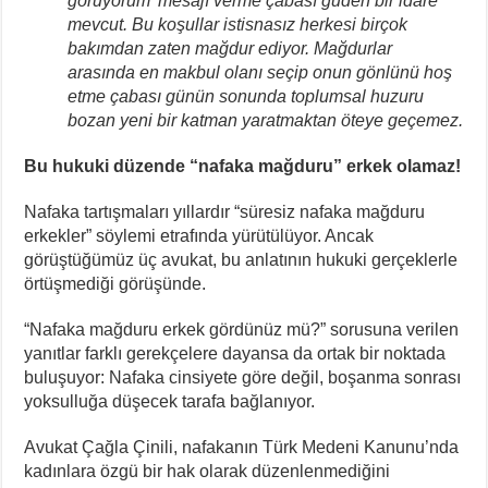
görüyorum’ mesajı verme çabası güden bir idare
mevcut. Bu koşullar istisnasız herkesi birçok
bakımdan zaten mağdur ediyor. Mağdurlar
arasında en makbul olanı seçip onun gönlünü hoş
etme çabası günün sonunda toplumsal huzuru
bozan yeni bir katman yaratmaktan öteye geçemez.
Bu hukuki düzende “nafaka mağduru” erkek olamaz!
Nafaka tartışmaları yıllardır “süresiz nafaka mağduru
erkekler” söylemi etrafında yürütülüyor. Ancak
görüştüğümüz üç avukat, bu anlatının hukuki gerçeklerle
örtüşmediği görüşünde.
“Nafaka mağduru erkek gördünüz mü?” sorusuna verilen
yanıtlar farklı gerekçelere dayansa da ortak bir noktada
buluşuyor: Nafaka cinsiyete göre değil, boşanma sonrası
yoksulluğa düşecek tarafa bağlanıyor.
Avukat Çağla Çinili, nafakanın Türk Medeni Kanunu’nda
kadınlara özgü bir hak olarak düzenlenmediğini