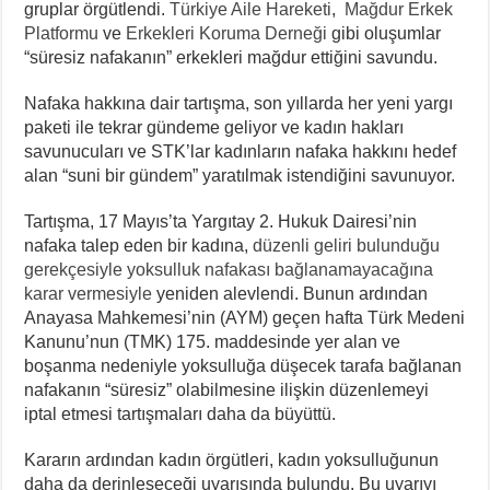
gruplar örgütlendi.
Türkiye Aile Hareketi
,
Mağdur Erkek
Platformu
ve
Erkekleri Koruma Derneği
gibi oluşumlar
“süresiz nafakanın” erkekleri mağdur ettiğini savundu.
Nafaka hakkına dair tartışma, son yıllarda her yeni yargı
paketi ile tekrar gündeme geliyor ve kadın hakları
savunucuları ve STK’lar kadınların nafaka hakkını hedef
alan “suni bir gündem” yaratılmak istendiğini savunuyor.
Tartışma, 17 Mayıs’ta Yargıtay 2. Hukuk Dairesi’nin
nafaka talep eden bir kadına,
düzenli geliri bulunduğu
gerekçesiyle yoksulluk nafakası bağlanamayacağına
karar vermesiyle
yeniden alevlendi. Bunun ardından
Anayasa Mahkemesi’nin (AYM) geçen hafta Türk Medeni
Kanunu’nun (TMK) 175. maddesinde yer alan ve
boşanma nedeniyle yoksulluğa düşecek tarafa bağlanan
nafakanın “süresiz” olabilmesine ilişkin düzenlemeyi
iptal etmesi tartışmaları daha da büyüttü.
Kararın ardından kadın örgütleri, kadın yoksulluğunun
daha da derinleşeceği uyarısında bulundu. Bu uyarıyı