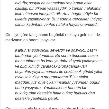
olduğu; sosyal devlet mekanizmalarının etkin
çalıştığı bir ülkede yaşasaydık, o zaman nafakanın
kaldırılmasını tartışabilirdik. Ama bugün böyle bir
ülkede yaşamıyoruz. Bu nedenle gerçekten ihtiyaç
sahibi kadınlara verilen nafaka hayati önemdedir.
Çinili’ye göre tartışmanın bugünkü noktaya gelmesinde
medyanın da önemli payı var.
Kanunlar sosyolojik şeylerdir ve sosyoloji basın
tarafından yönlendirilir. Bu sorun öncelikle basın
mensuplarının bu konuya daha duyarlı yaklaşması
ve bilgi kirliliği yaratacak propaganda-vari
beyanları yayınlamaması ile çözülecek çünkü yıllar
evvel televizyon programlarına ‘Biz nafaka
mağduruyuz’ diye çıkan insanlar yüzünden bugün
bunu yaşıyoruz. Yapılacak her haberin bir
hukukçudan destekle hatta birkaç hukukçudan
destekle yapılması gerek.
Çinili ayrıca aile hukuku alanında çalışan hâkimlerin