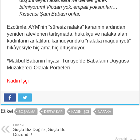
düşünmeyen adamlara ne demek gerek
bilmiyorum! Vicdan yok, empati yoksunları…
Kısacası Şam Babası onlar.
Ezcümle, AYM’nin “süresiz nafaka” kararının ardından
yeniden alevlenen tartışmada, hukukçu ve nafaka alan
kadınların anlatıları, kamuoyundaki “nafaka mağduriyeti”
hikâyesiyle hiç ama hiç örtüşmüyor.
*Makbul Babanın İnşası: Türkiye’de Babaların Duygusal
Müzakereci Olarak Portreleri
Kadın İşçi
Etiket
BOŞANMA
DERYA KAP
KADIN IŞÇI
NAFAKA
Önceki
Suçlu Biz Değiliz, Suçlu Bu
Düzendir!
Sonraki