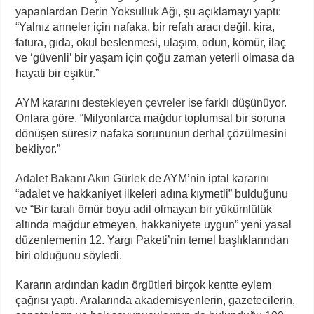
yapanlardan
Derin Yoksulluk Ağı,
şu açıklamayı yaptı:
“Yalnız anneler için nafaka, bir refah aracı değil, kira,
fatura, gıda, okul beslenmesi, ulaşım, odun, kömür, ilaç
ve ‘güvenli’ bir yaşam için çoğu zaman yeterli olmasa da
hayati bir eşiktir.”
AYM kararını d
estekleyen çevreler
ise farklı düşünüyor.
Onlara göre, “Milyonlarca mağdur toplumsal bir soruna
dönüşen süresiz nafaka sorununun derhal çözülmesini
bekliyor.”
Adalet Bakanı Akın Gürlek
de AYM’nin iptal kararını
“adalet ve hakkaniyet ilkeleri adına kıymetli” bulduğunu
ve “Bir tarafı ömür boyu adil olmayan bir yükümlülük
altında mağdur etmeyen, hakkaniyete uygun” yeni yasal
düzenlemenin 12. Yargı Paketi’nin temel başlıklarından
biri olduğunu söyledi.
Kararın ardından kadın örgütleri birçok kentte eylem
çağrısı yaptı. Aralarında akademisyenlerin, gazetecilerin,