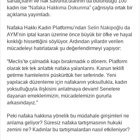
sanatçıların ve hak savunucularının da bulunduğu 100
kadın ise “
Nafaka Hakkıma Dokunma”
çağrısıyla ortak bir
açıklama yayımladı.
Nafaka Hakkı Kadın Platformu’ndan
Selin Nakipoğlu
da
AYM’nin iptal kararı üzerine önce büyük bir öfke ve hayal
kırıklığı hissettiğini söylüyor. Ardından yıllardır verilen
mücadeleyi hatırlatarak şu değerlendirmeyi yapıyor:
“Meclis’te çalmadık kapı bırakmadık o dönem. Platform
olarak tek tek anlattık nafaka yalanlarını. Kanun teklifi
getirme hamlelerini püskürttük her seferinde. Yeni
yapılacak düzenleme için nafakanın yoksullukla, kadın
yoksulluğuyla ilişkisini anlatmaya devam! Senelere
dayanan emeklerimizin, mücadelemizin gururla
arkasındayız.”
Peki nafaka hakkına yönelik bu müdahale girişimleri ne
anlama geliyor? Süresiz nafaka tartışmasının hukuki
zemini ne? Kadınlar bu tartışmalardan nasıl etkileniyor?