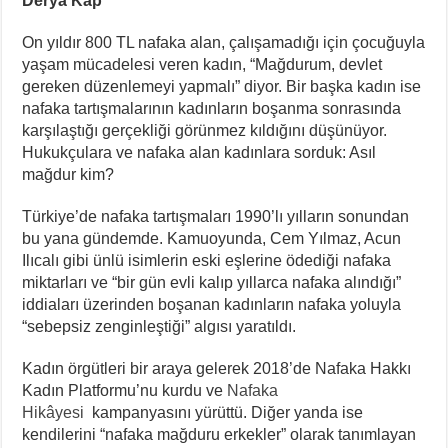
Derya Kap
On yıldır 800 TL nafaka alan, çalışamadığı için çocuğuyla
yaşam mücadelesi veren kadın, “Mağdurum, devlet
gereken düzenlemeyi yapmalı” diyor. Bir başka kadın ise
nafaka tartışmalarının kadınların boşanma sonrasında
karşılaştığı gerçekliği görünmez kıldığını düşünüyor.
Hukukçulara ve nafaka alan kadınlara sorduk: Asıl
mağdur kim?
Türkiye’de nafaka tartışmaları 1990’lı yılların sonundan
bu yana gündemde. Kamuoyunda, Cem Yılmaz, Acun
Ilıcalı gibi ünlü isimlerin eski eşlerine ödediği nafaka
miktarları ve “bir gün evli kalıp yıllarca nafaka alındığı”
iddiaları üzerinden boşanan kadınların nafaka yoluyla
“sebepsiz zenginleştiği” algısı yaratıldı.
Kadın örgütleri bir araya gelerek 2018’de Nafaka Hakkı
Kadın Platformu’nu kurdu ve
Nafaka
Hikâyesi
kampanyasını yürüttü. Diğer yanda ise
kendilerini “nafaka mağduru erkekler” olarak tanımlayan