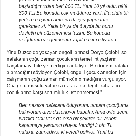
başladığımızdan beri 800 TL. Yani 10 yıl oldu, hâlâ
800 TL! Bu konuda çok mağduruz yani. İlla gidip bir
yerlere başvurmamız ya da şey yapmamız
gerekmez ki. Yılda bir ya da 6 ayda bir bunu
devletin bir düzenlemesi lazım. Bu konuda
mağdurum ve gerekenin yapılmasını istiyorum.
Yine Düzce’de yaşayan engelli annesi Derya Çelebi ise
nafakanın çoğu zaman çocukların temel ihtiyaçlarını
karşılamaya bile yetmediğini anlatıyor: Bir dönem nafaka
alamadığını söyleyen Çelebi, engelli çocuk anneleri için
çalışmanın çoğu zaman mümkün olmadığını vurguluyor.
Ona göre mesele yalnızca nafaka da değil; babaların
çocuklarına karşı sorumluluk üstlenmemesi.”
Ben nasılsa nafakamı ödüyorum, tamam çocuğuma
bakıyorum diye düşünüyor babalar. Ama öyle değil.
Nafaka tabii ufak da olsa bir şekilde bir yerleri
kapatmaya yardımcı oluyor. Verdiği 3 bin TL
nafaka, zannediyor ki yeterli geliyor. Yani bu