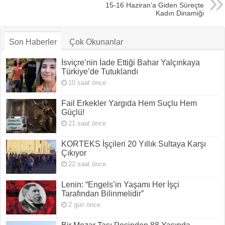
15-16 Haziran’a Giden Süreçte
Kadın Dinamiği
Son Haberler
Çok Okunanlar
İsviçre’nin İade Ettiği Bahar Yalçınkaya
Türkiye’de Tutuklandı
10 saat önce
Fail Erkekler Yargıda Hem Suçlu Hem
Güçlü!
21 saat önce
KORTEKS İşçileri 20 Yıllık Sultaya Karşı
Çıkıyor
22 saat önce
Lenin: “Engels’in Yaşamı Her İşçi
Tarafından Bilinmelidir”
2 gün önce