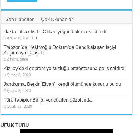
II. Enternasyonal’in Sosyalizm Anlayışının 2.0 Versiyonu
Stuttgart’ta Kadın Katliamı Girişimine Karşı Kadınlar
Son Haberler
Çok Okunanlar
Hasta tutsak M. E. Özkan yoğun bakıma kaldırıldı
Aralık 8, 2021
1
Trabzon’da Hekimoğlu Döküm’de Sendikalaşan İşçiyi
Kaçırmaya Çalıştılar
2 hafta önce
Kızılay’daki deprem yolsuzluğu protestosuna polis saldırdı
Şubat 3, 2020
Jandarma, Berkin Elvan’ı kendi ölümünde kusurlu buldu
Şubat 3, 2020
Türk Tabipler Birliği yöneticileri gözaltında
Ocak 31, 2020
UFUK TURU