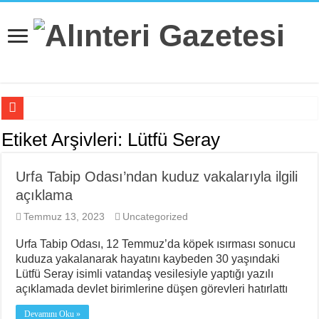
Hissizleşmenin Anatomisi
Etiket Arşivleri:
Lütfü Seray
“Siyasi Bilinç” Kavramının Unsurları
Urfa Tabip Odası’ndan kuduz vakalarıyla ilgili
Beş Çocuğu İle ‘Deport Kampı’nda…
açıklama
İsviçre’nin İade Ettiği Bahar Yalçınkaya Türkiye’de Tutuklandı
Temmuz 13, 2023
Uncategorized
Fail Erkekler Yargıda Hem Suçlu Hem Güçlü!
Urfa Tabip Odası, 12 Temmuz’da köpek ısırması sonucu
KORTEKS İşçileri 20 Yıllık Sultaya Karşı Çıkıyor
kuduza yakalanarak hayatını kaybeden 30 yaşındaki
Lütfü Seray isimli vatandaş vesilesiyle yaptığı yazılı
Lenin: “Engels’in Yaşamı Her İşçi Tarafından Bilinmelidir”
açıklamada devlet birimlerine düşen görevleri hatırlattı
Bir Mezar Taşı Peşinden 88 Yaşında Strazburg’tan Cûdî’ye
Devamını Oku »