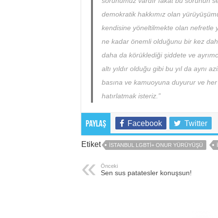
sorunumuz vardır fakat bu sorunun sebe
demokratik hakkımız olan yürüyüşümüze
kendisine yöneltilmekte olan nefretle
ne kadar önemli olduğunu bir kez daha
daha da körüklediği şiddete ve ayrımc
altı yıldır olduğu gibi bu yıl da aynı
basına ve kamuoyuna duyurur ve her 
hatırlatmak isteriz.”
Facebook
Twitter
Paylaş
Etiket
İSTANBUL LGBTİ+ ONUR YÜRÜYÜŞÜ
Önceki
Sen sus patatesler konuşsun!