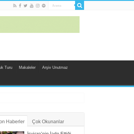
uk Turu
Makaleler
Arşiv Unutmaz
on Haberler
Çok Okunanlar
İsviçre’nin İade Ettiği