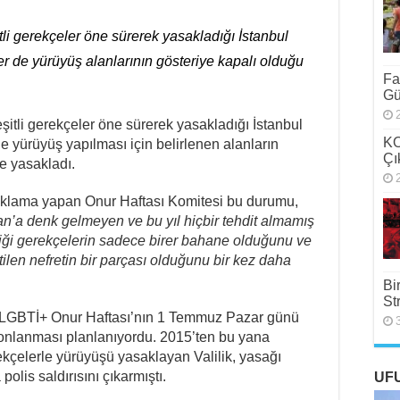
itli gerekçeler öne sürerek yasakladığı İstanbul
 de yürüyüş alanlarının gösteriye kapalı olduğu
Fa
Gü
çeşitli gerekçeler öne sürerek yasakladığı İstanbul
KO
 yürüyüş yapılması için belirlenen alanların
Çı
e yasakladı.
 açıklama yapan Onur Haftası Komitesi bu durumu,
zan’a denk gelmeyen ve bu yıl hiçbir tehdit almamış
ği gerekçelerin sadece birer bahane olduğunu ve
ltilen nefretin bir parçası olduğunu bir kez daha
Bi
St
l LGBTİ+ Onur Haftası’nın 1 Temmuz Pazar günü
onlanması planlanıyordu. 2015’ten bu yana
ekçelerle yürüyüşü yasaklayan Valilik, yasağı
olis saldırısını çıkarmıştı.
UF