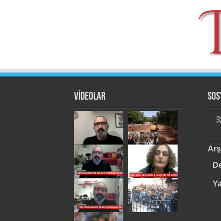
VİDEOLAR
Sos
Arş
De
Y