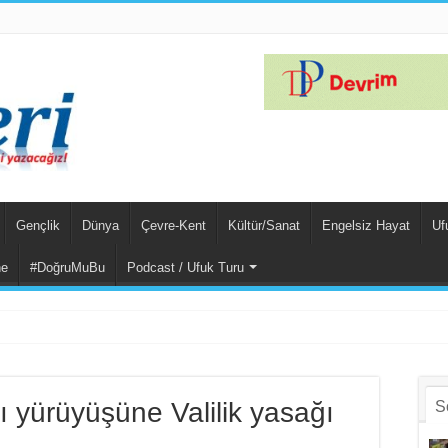
Gençlik
Dünya
Çevre-Kent
Kültür/Sanat
Engelsiz Hayat
Uf
ne
#DoğruMuBu
Podcast / Ufuk Turu
m Suçlu Hem Güçlü
ı yürüyüşüne Valilik yasağı
S