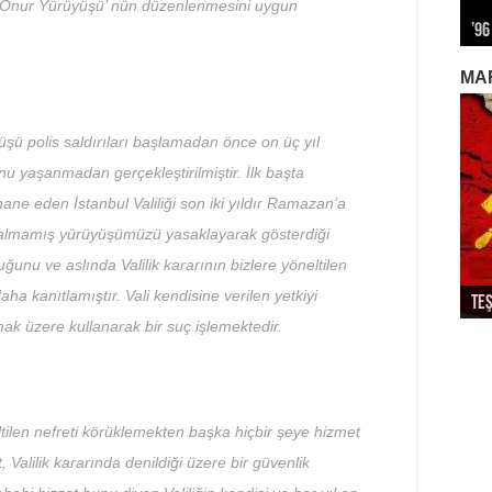
e Onur Yürüyüşü’ nün düzenlenmesini uygun
’96
Alm
Biz
12 
Kap
MA
üşü polis saldırıları başlamadan önce on üç yıl
nu yaşanmadan gerçekleştirilmiştir. İlk başta
ne eden İstanbul Valiliği son iki yıldır Ramazan’a
t almamış yürüyüşümüzü yasaklayarak gösterdiği
unu ve aslında Valilik kararının bizlere yöneltilen
aha kanıtlamıştır. Vali kendisine verilen yetkiyi
Teş
So
Dev
Ek
Par
ak üzere kullanarak bir suç işlemektedir.
eltilen nefreti körüklemekten başka hiçbir şeye hizmet
 Valilik kararında denildiği üzere bir güvenlik