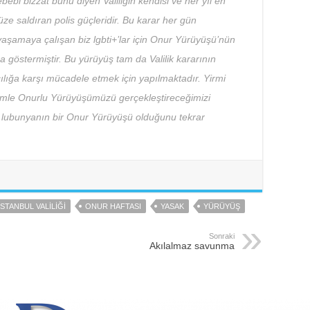
bi bizzat bunu diyen Valiliğin kendisi ve her yıl en
 saldıran polis güçleridir. Bu karar her gün
 yaşamaya çalışan biz lgbti+’lar için Onur Yürüyüşü’nün
 göstermiştir. Bu yürüyüş tam da Valilik kararının
ılığa karşı mücadele etmek için yapılmaktadır. Yirmi
 azimle Onurlu Yürüyüşümüzü gerçekleştireceğimizi
lubunyanın bir Onur Yürüyüşü olduğunu tekrar
İSTANBUL VALILIĞI
ONUR HAFTASI
YASAK
YÜRÜYÜŞ
Sonraki
Akılalmaz savunma