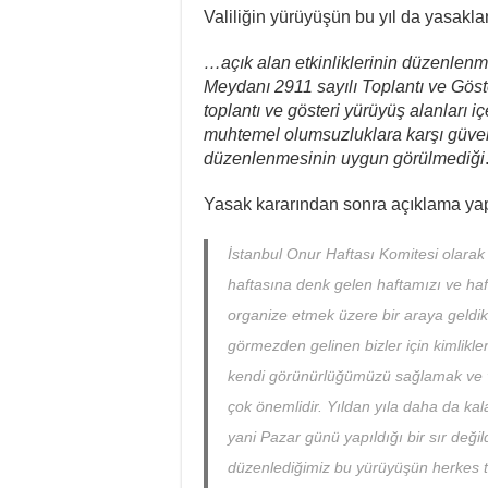
Valiliğin yürüyüşün bu yıl da yasaklan
…açık alan etkinliklerinin düzenlenme
Meydanı 2911 sayılı Toplantı ve Gös
toplantı ve gösteri yürüyüş alanları 
muhtemel olumsuzluklara karşı güvenl
düzenlenmesinin uygun görülmediği
Yasak kararından sonra açıklama yapa
İstanbul Onur Haftası Komitesi olarak 
haftasına denk gelen haftamızı ve h
organize etmek üzere bir araya geldi
görmezden gelinen bizler için kimlikl
kendi görünürlüğümüzü sağlamak ve
çok önemlidir. Yıldan yıla daha da ka
yani Pazar günü yapıldığı bir sır değ
düzenlediğimiz bu yürüyüşün herkes ta