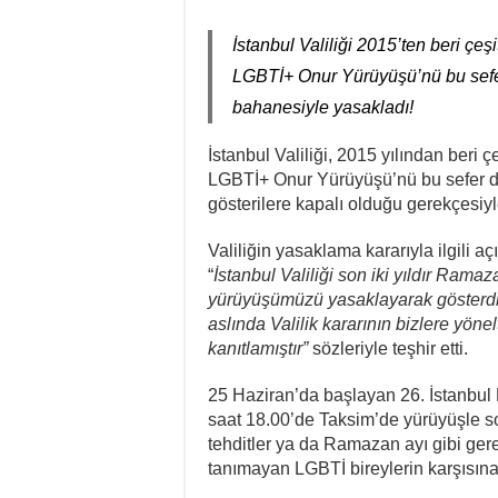
İstanbul Valiliği 2015’ten beri çeş
LGBTİ+ Onur Yürüyüşü’nü bu sefer
bahanesiyle yasakladı!
İstanbul Valiliği, 2015 yılından beri 
LGBTİ+ Onur Yürüyüşü’nü bu sefer de
gösterilere kapalı olduğu gerekçesiyl
Valiliğin yasaklama kararıyla ilgili
“
İstanbul Valiliği son iki yıldır Rama
yürüyüşümüzü yasaklayarak gösterdi
aslında Valilik kararının bizlere yöne
kanıtlamıştır”
sözleriyle teşhir etti.
25 Haziran’da başlayan 26. İstanbu
saat 18.00’de Taksim’de yürüyüşle s
tehditler ya da Ramazan ayı gibi ger
tanımayan LGBTİ bireylerin karşısına p