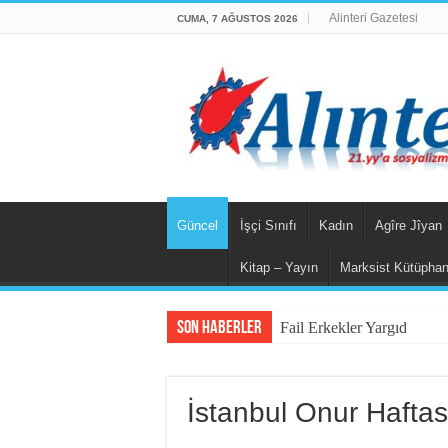
Alinteri Gazetesi
CUMA, 7 AĞUSTOS 2026
Güncel
İşçi Sınıfı
Kadın
Agîre Jîyan
Kitap – Yayın
Marksist Kütüpha
Son Haberler
Fail Erkekler Yargıda He
İstanbul Onur Haftas