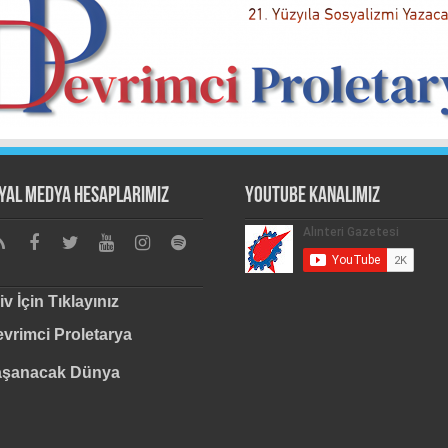
yal Medya Hesaplarımız
Youtube Kanalımız
iv İçin Tıklayınız
vrimci Proletarya
aşanacak Dünya