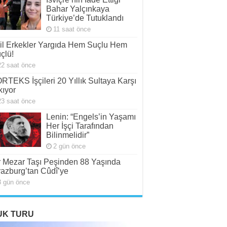
Bahar Yalçınkaya
Türkiye’de Tutuklandı
11 saat önce
il Erkekler Yargıda Hem Suçlu Hem
çlü!
22 saat önce
RTEKS İşçileri 20 Yıllık Sultaya Karşı
kıyor
23 saat önce
Lenin: “Engels’in Yaşamı
Her İşçi Tarafından
Bilinmelidir”
2 gün önce
r Mezar Taşı Peşinden 88 Yaşında
razburg’tan Cûdî’ye
3 gün önce
UK TURU