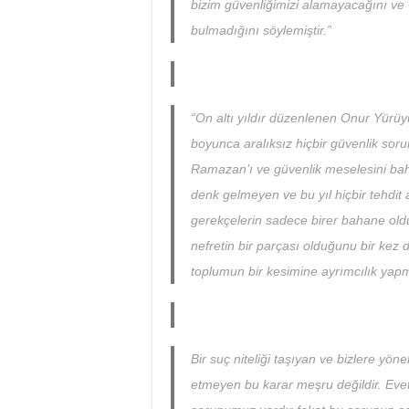
bizim güvenliğimizi alamayacağını v
bulmadığını söylemiştir.”
“On altı yıldır düzenlenen Onur Yürüy
boyunca aralıksız hiçbir güvenlik soru
Ramazan’ı ve güvenlik meselesini baha
denk gelmeyen ve bu yıl hiçbir tehdi
gerekçelerin sadece birer bahane olduğ
nefretin bir parçası olduğunu bir kez d
toplumun bir kesimine ayrımcılık yapm
Bir suç niteliği taşıyan ve bizlere yön
etmeyen bu karar meşru değildir. Evet,