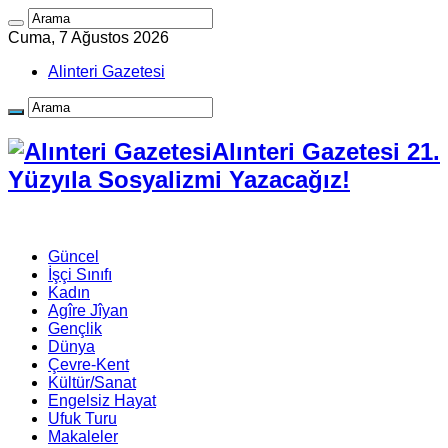
Cuma, 7 Ağustos 2026
Alinteri Gazetesi
Alınteri Gazetesi 21.
Yüzyıla Sosyalizmi Yazacağız!
Güncel
İşçi Sınıfı
Kadın
Agîre Jîyan
Gençlik
Dünya
Çevre-Kent
Kültür/Sanat
Engelsiz Hayat
Ufuk Turu
Makaleler