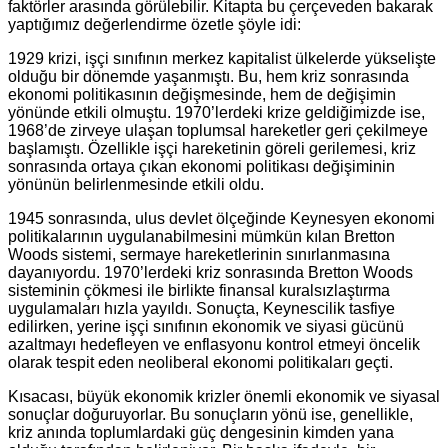
faktörler arasında görülebilir. Kitapta bu çerçeveden bakarak
yaptığımız değerlendirme özetle şöyle idi:
1929 krizi, işçi sınıfının merkez kapitalist ülkelerde yükselişte
olduğu bir dönemde yaşanmıştı. Bu, hem kriz sonrasında
ekonomi politikasının değişmesinde, hem de değişimin
yönünde etkili olmuştu. 1970’lerdeki krize geldiğimizde ise,
1968’de zirveye ulaşan toplumsal hareketler geri çekilmeye
başlamıştı. Özellikle işçi hareketinin göreli gerilemesi, kriz
sonrasında ortaya çıkan ekonomi politikası değişiminin
yönünün belirlenmesinde etkili oldu.
1945 sonrasında, ulus devlet ölçeğinde Keynesyen ekonomi
politikalarının uygulanabilmesini mümkün kılan Bretton
Woods sistemi, sermaye hareketlerinin sınırlanmasına
dayanıyordu. 1970’lerdeki kriz sonrasında Bretton Woods
sisteminin çökmesi ile birlikte finansal kuralsızlaştırma
uygulamaları hızla yayıldı. Sonuçta, Keynescilik tasfiye
edilirken, yerine işçi sınıfının ekonomik ve siyasi gücünü
azaltmayı hedefleyen ve enflasyonu kontrol etmeyi öncelik
olarak tespit eden neoliberal ekonomi politikaları geçti.
Kısacası, büyük ekonomik krizler önemli ekonomik ve siyasal
sonuçlar doğuruyorlar. Bu sonuçların yönü ise, genellikle,
kriz anında toplumlardaki güç dengesinin kimden yana