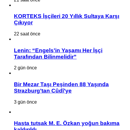
KORTEKS İşçileri 20 Yıllık Sultaya Karşı
Çıkıyor
22 saat önce
Lenin: “Engels’in Yaşamı Her İşçi
Tarafından Bilinmelidir”
2 gün önce
Bir Mezar Taşı Peşinden 88 Yaşında
Strazburg’tan Cûdî’ye
3 gün önce
Hasta tutsak M. E. Özkan yoğun bakıma
kaldırıldı