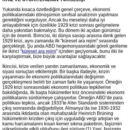
Yukarıda kısaca özetlediğim genel çerçeve, ekonomi
politikalarındaki dönüşümün sınıfsal analizinin yapılması
gerektiğini vurguluyor. Ancak bu meseleyi daha iyi
anlayabilmek için özellikle 1929 krizi sonrası gelişmelere
daha yakından bakmalıyız. Bu dönem iki açıdan günümüz
için de önemli. Birincisi, iki dünya savaşı arasına denk gelen
1929 krizi, aynı zamanda ilk “küresel ara rejim” sırasında
gerçekleşti. Şu anda ABD hegemonyasındaki göreli gerileme
ile ikinci “
küresel ara rejim
” içinden geçiyorsak, bunu ilki ile
karşılaştırmak, bize büyük avantajlar sağlayacaktır.
İkincisi, krize verilen yanıtın zamanlaması, ekonomik ve
siyasi sonuçları etkilemiştir. Bir başka ifadeyle, krizin
yaşanması ile ekonomi politikalarındaki değişimin
gerçekleşmesi belirli bir zaman farkı ile yaşanıyor. Örneğin
1929 krizi sonrasındaki ekonomi politikası tepkilerine
bakıldığında, ilk başta hükümetler kriz öncesindeki ekonomi
politikalarını sürdürmeye çalışıyorlar. Örneğin ABD’de para
politikası tepkisi, ancak 1933’te Altın Standardı sisteminden
çıkış sonrasında değişebiliyor. Almanya’da ise 1930-1932
arasında iktidarda olan muhafazakâr Heinrich Brüning
hükümetinin krizden çıkış için uyguladığı vergi artışları ve
kamu harcamalarını kısan kemer sıkma paketinin, faşizmin
yükselişinde etkili olduğunu ileri sürüyor.(1) Yani, faşizmin