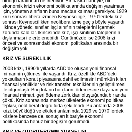
olduğu tarafından belirleniyor. Bir başka ifadeyle, bir
ekonomik krizin ekonomi politikalarında değişim yaratması
için, yöneten sınıfların buna mecbur kalması gerekiyor. 1929
krizi sonrası liberalizmden Keynesciliğe, 1970’lerdeki kriz
sonrası Keynescilikten neoliberalizme geçiş böyle yaşandı.
İlkinde yönetici sınıflar, işçi sınıfının taleplerini içermek
zorunda kaldılar. İkincisinde kriz, işçi sınıfının taleplerinin
dışlanması ile ertelenebildi. Günümüzde ise 2008 krizi
öncesi ve sonrasındaki ekonomi politikaları arasında bir
değişim yok.
KRİZ VE SÜREKLİLİK
2008 krizi, 1990’lı yıllarda ABD’de oluşan yeni finansal
mimarinin çökmesi ile yaşandı. Kriz, özellikle ABD’deki
yoksulların konut piyasasına dahil edilmesini mümkün kılan
finansal yenilikler ve risk transferi tekniklerinin geliştirilmesi
ile olgunlaştı. Borçluların borçlarını ödemesine dayanan yeni
finansal mimari, geri ödeme zorlukları oluştuğunda bir anda
çöktü. Kriz sonrasında merkez ülkelerde ekonomi politikası
tepkisi, neoliberal doğrultuda şekillendi. Bu anlamda 2008
krizi, büyüklüğü ve etkileri anlamında 1929 ve 1970’lerdeki
krizlere benzese de, sonuçları itibariyle ekonomi
politikasında henüz bir değişim görülmedi.
KRİZ VE OTORİTERİZMİN YÜKSELİŞİ