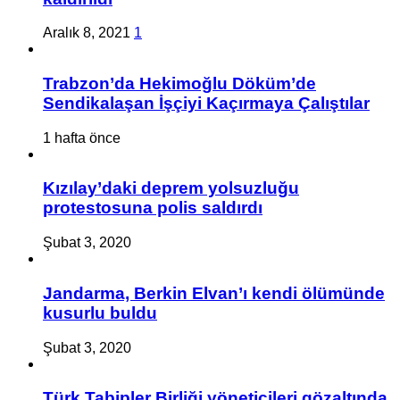
Aralık 8, 2021
1
Trabzon’da Hekimoğlu Döküm’de
Sendikalaşan İşçiyi Kaçırmaya Çalıştılar
1 hafta önce
Kızılay’daki deprem yolsuzluğu
protestosuna polis saldırdı
Şubat 3, 2020
Jandarma, Berkin Elvan’ı kendi ölümünde
kusurlu buldu
Şubat 3, 2020
Türk Tabipler Birliği yöneticileri gözaltında