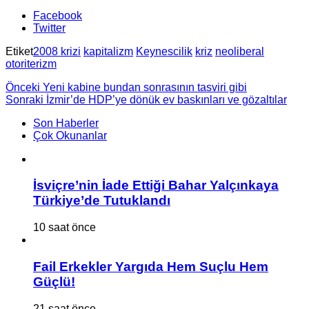
Facebook
Twitter
Etiket
2008 krizi
kapitalizm
Keynescilik
kriz
neoliberal
otoriterizm
Önceki
Yeni kabine bundan sonrasının tasviri gibi
Sonraki
İzmir’de HDP’ye dönük ev baskınları ve gözaltılar
Son Haberler
Çok Okunanlar
İsviçre’nin İade Ettiği Bahar Yalçınkaya
Türkiye’de Tutuklandı
10 saat önce
Fail Erkekler Yargıda Hem Suçlu Hem
Güçlü!
21 saat önce