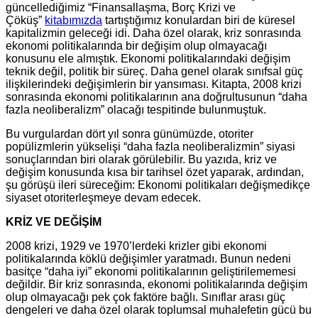
güncellediğimiz “Finansallaşma, Borç Krizi ve
Çöküş”
kitabımızda
tartıştığımız konulardan biri de küresel
kapitalizmin geleceği idi. Daha özel olarak, kriz sonrasında
ekonomi politikalarında bir değişim olup olmayacağı
konusunu ele almıştık. Ekonomi politikalarındaki değişim
teknik değil, politik bir süreç. Daha genel olarak sınıfsal güç
ilişkilerindeki değişimlerin bir yansıması. Kitapta, 2008 krizi
sonrasında ekonomi politikalarının ana doğrultusunun “daha
fazla neoliberalizm” olacağı tespitinde bulunmuştuk.
Bu vurgulardan dört yıl sonra günümüzde, otoriter
popülizmlerin yükselişi “daha fazla neoliberalizmin” siyasi
sonuçlarından biri olarak görülebilir. Bu yazıda, kriz ve
değişim konusunda kısa bir tarihsel özet yaparak, ardından,
şu görüşü ileri süreceğim: Ekonomi politikaları değişmedikçe
siyaset otoriterleşmeye devam edecek.
KRİZ VE DEĞİŞİM
2008 krizi, 1929 ve 1970’lerdeki krizler gibi ekonomi
politikalarında köklü değişimler yaratmadı. Bunun nedeni
basitçe “daha iyi” ekonomi politikalarının geliştirilememesi
değildir. Bir kriz sonrasında, ekonomi politikalarında değişim
olup olmayacağı pek çok faktöre bağlı. Sınıflar arası güç
dengeleri ve daha özel olarak toplumsal muhalefetin gücü bu