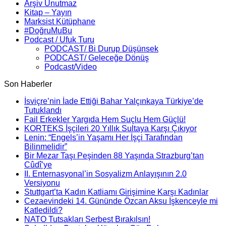
Arşiv Unutmaz
Kitap – Yayın
Marksist Kütüphane
#DoğruMuBu
Podcast / Ufuk Turu
PODCAST/ Bi Durup Düşünsek
PODCAST/ Geleceğe Dönüş
Podcast/Video
Son Haberler
İsviçre’nin İade Ettiği Bahar Yalçınkaya Türkiye’de
Tutuklandı
Fail Erkekler Yargıda Hem Suçlu Hem Güçlü!
KORTEKS İşçileri 20 Yıllık Sultaya Karşı Çıkıyor
Lenin: “Engels’in Yaşamı Her İşçi Tarafından
Bilinmelidir”
Bir Mezar Taşı Peşinden 88 Yaşında Strazburg’tan
Cûdî’ye
II. Enternasyonal’in Sosyalizm Anlayışının 2.0
Versiyonu
Stuttgart’ta Kadın Katliamı Girişimine Karşı Kadınlar
Cezaevindeki 14. Gününde Özcan Aksu İşkenceyle mi
Katledildi?
NATO Tutsakları Serbest Bırakılsın!