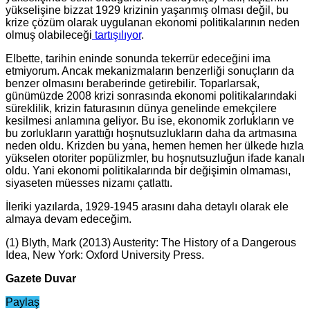
yükselişine bizzat 1929 krizinin yaşanmış olması değil, bu
krize çözüm olarak uygulanan ekonomi politikalarının neden
olmuş olabileceği
tartışılıyor
.
Elbette, tarihin eninde sonunda tekerrür edeceğini ima
etmiyorum. Ancak mekanizmaların benzerliği sonuçların da
benzer olmasını beraberinde getirebilir. Toparlarsak,
günümüzde 2008 krizi sonrasında ekonomi politikalarındaki
süreklilik, krizin faturasının dünya genelinde emekçilere
kesilmesi anlamına geliyor. Bu ise, ekonomik zorlukların ve
bu zorlukların yarattığı hoşnutsuzlukların daha da artmasına
neden oldu. Krizden bu yana, hemen hemen her ülkede hızla
yükselen otoriter popülizmler, bu hoşnutsuzluğun ifade kanalı
oldu. Yani ekonomi politikalarında bir değişimin olmaması,
siyaseten müesses nizamı çatlattı.
İleriki yazılarda, 1929-1945 arasını daha detaylı olarak ele
almaya devam edeceğim.
(1) Blyth, Mark (2013) Austerity: The History of a Dangerous
Idea, New York: Oxford University Press.
Gazete Duvar
Paylaş