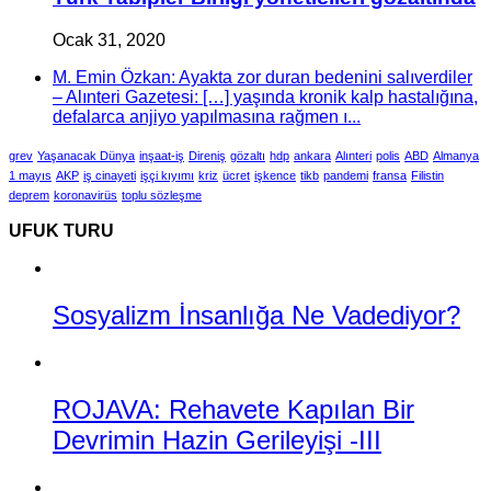
Ocak 31, 2020
M. Emin Özkan: Ayakta zor duran bedenini salıverdiler
– Alınteri Gazetesi: […] yaşında kronik kalp hastalığına,
defalarca anjiyo yapılmasına rağmen ı...
grev
Yaşanacak Dünya
inşaat-iş
Direniş
gözaltı
hdp
ankara
Alınteri
polis
ABD
Almanya
1 mayıs
AKP
iş cinayeti
işçi kıyımı
kriz
ücret
işkence
tikb
pandemi
fransa
Filistin
deprem
koronavirüs
toplu sözleşme
UFUK TURU
Sosyalizm İnsanlığa Ne Vadediyor?
ROJAVA: Rehavete Kapılan Bir
Devrimin Hazin Gerileyişi -III