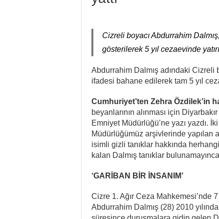
Fail Erkekler Yargıda He
KORTEKS İşçileri 20 Yıllı
Cizreli boyacı Abdurrahim Dalmış, 
Lenin: “Engels’in Yaşamı H
gösterilerek 5 yıl cezaevinde yatırı
Bir Mezar Taşı Peşinden 8
Abdurrahim Dalmış adındaki Cizreli bi
II. Enternasyonal’in Sosy
ifadesi bahane edilerek tam 5 yıl cezae
Stuttgart’ta Kadın Katliam
Cumhuriyet’ten Zehra Özdilek’in h
beyanlarının alınması için Diyarbakır 
Emniyet Müdürlüğü’ne yazı yazdı. İk
Müdürlüğümüz arşivlerinde yapılan a
isimli gizli tanıklar hakkında herhangi
kalan Dalmış tanıklar bulunamayınca 
‘GARİBAN BİR İNSANIM’
Cizre 1. Ağır Ceza Mahkemesi’nde 7 
Abdurrahim Dalmış (28) 2010 yılında t
süresince duruşmalara gidip gelen D