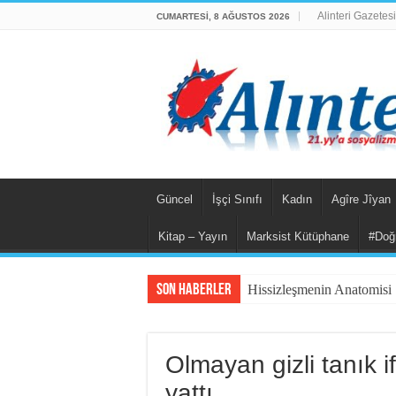
Alinteri Gazetesi
CUMARTESI, 8 AĞUSTOS 2026
Güncel
İşçi Sınıfı
Kadın
Agîre Jîyan
Kitap – Yayın
Marksist Kütüphane
#Doğ
Son Haberler
Hissizleşmenin Anatomisi
“Siyasi Bilinç” Kavramını
Beş Çocuğu İle ‘Deport
Olmayan gizli tanık i
İsviçre’nin İade Ettiği Ba
yattı