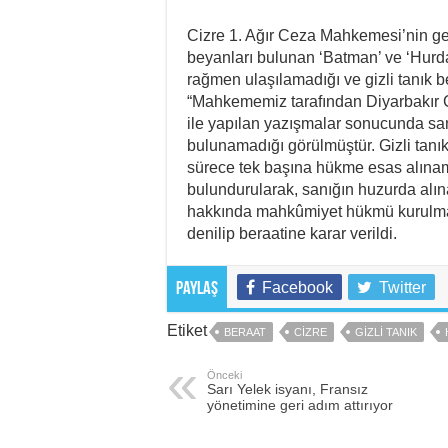
Cizre 1. Ağır Ceza Mahkemesi’nin g
beyanları bulunan ‘Batman’ ve ‘Hurdacı
rağmen ulaşılamadığı ve gizli tanık be
“Mahkememiz tarafından Diyarbakır 
ile yapılan yazışmalar sonucunda sanı
bulunamadığı görülmüştür. Gizli tanık
sürece tek başına hükme esas alın
bulundurularak, sanığın huzurda alı
hakkında mahkûmiyet hükmü kurulması 
denilip beraatine karar verildi.
Facebook
Twitter
Paylaş
Etiket
BERAAT
CIZRE
GIZLI TANIK
Önceki
Sarı Yelek isyanı, Fransız
yönetimine geri adım attırıyor