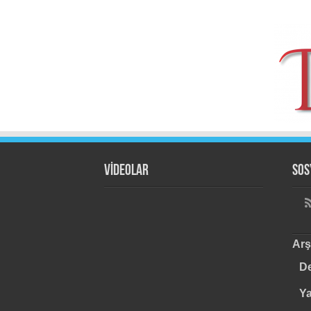
VİDEOLAR
Sos
Arş
De
Y