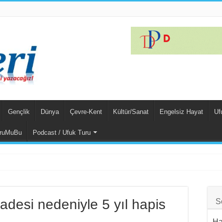
Gençlik
Dünya
Çevre-Kent
Kültür/Sanat
Engelsiz Hayat
Uf
ruMuBu
Podcast / Ufuk Turu
n Unsurları
 Kampı’nda…
fadesi nedeniyle 5 yıl hapis
S
har Yalçınkaya Türkiye’de Tutuklandı
Ha