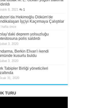
dırıldı
Aralık 8, 2021
1
abzon’da Hekimoğlu Döküm’de
ndikalaşan İşçiyi Kaçırmaya Çalıştılar
2 hafta önce
zılay’daki deprem yolsuzluğu
otestosuna polis saldırdı
Şubat 3, 2020
ndarma, Berkin Elvan’ı kendi
ümünde kusurlu buldu
Şubat 3, 2020
rk Tabipler Birliği yöneticileri
zaltında
Ocak 31, 2020
UK TURU