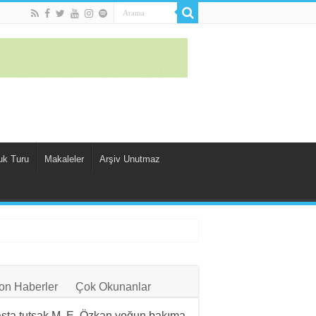
uk Turu
Makaleler
Arşiv Unutmaz
on Haberler
Çok Okunanlar
sta tutsak M. E. Özkan yoğun bakıma