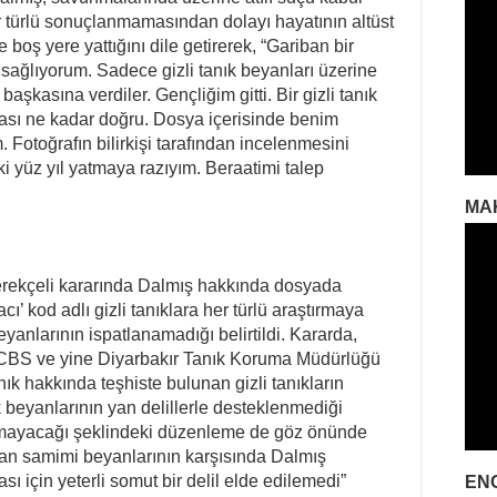
ir türlü sonuçlanmamasından dolayı hayatının altüst
oş yere yattığını dile getirerek, “Gariban bir
sağlıyorum. Sadece gizli tanık beyanları üzerine
aşkasına verdiler. Gençliğim gitti. Bir gizli tanık
ması ne kadar doğru. Dosya içerisinde benim
 Fotoğrafın bilirkişi tarafından incelenmesini
ki yüz yıl yatmaya razıyım. Beraatimi talep
MA
erekçeli kararında Dalmış hakkında dosyada
’ kod adlı gizli tanıklara her türlü araştırmaya
yanlarının ispatlanamadığı belirtildi. Kararda,
CBS ve yine Diyarbakır Tanık Koruma Müdürlüğü
k hakkında teşhiste bulunan gizli tanıkların
 beyanlarının yan delillerle desteklenmediği
amayacağı şeklindeki düzenleme de göz önünde
nan samimi beyanlarının karşısında Dalmış
için yeterli somut bir delil elde edilemedi”
EN