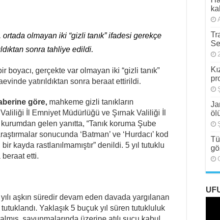
m Suçlu Hem Güçlü!
kal
k Sultaya Karşı Çıkıyor
Tr
ortada olmayan iki “gizli tanık” ifadesi gerekçe
er İşçi Tarafından Bilinmelidir”
Se
ldıktan sonra tahliye edildi.
8 Yaşında Strazburg’tan Cûdî’ye
Kı
r boyacı, gerçekte var olmayan iki “gizli tanık”
alizm Anlayışının 2.0 Versiyonu
pr
vinde yatırıldıktan sonra beraat ettirildi.
ı Girişimine Karşı Kadınlar
aberine göre,
mahkeme gizli tanıkların
Ja
Valiliği İl Emniyet Müdürlüğü ve Şırnak Valiliği İl
öl
i kurumdan gelen yanıtta, “Tanık koruma Şube
raştırmalar sonucunda ‘Batman’ ve ‘Hurdacı’ kod
Tü
 bir kayda rastlanılmamıştır” denildi. 5 yıl tutuklu
gö
beraat etti.
UF
yılı aşkın süredir devam eden davada yargılanan
utuklandı. Yaklaşık 5 buçuk yıl süren tutukluluk
almış, savunmalarında üzerine atılı suçu kabul