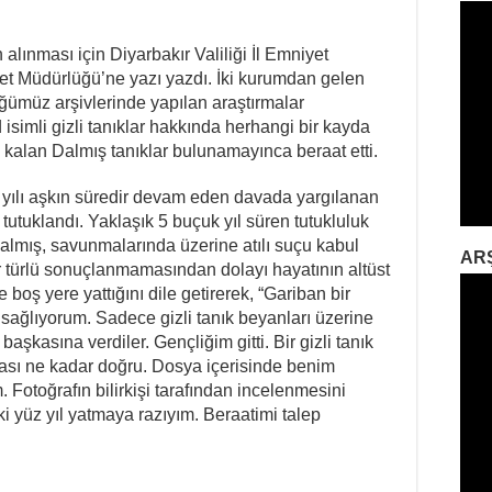
alınması için Diyarbakır Valiliği İl Emniyet
yet Müdürlüğü’ne yazı yazdı. İki kurumdan gelen
ğümüz arşivlerinde yapılan araştırmalar
simli gizli tanıklar hakkında herhangi bir kayda
klu kalan Dalmış tanıklar bulunamayınca beraat etti.
yılı aşkın süredir devam eden davada yargılanan
utuklandı. Yaklaşık 5 buçuk yıl süren tutukluluk
almış, savunmalarında üzerine atılı suçu kabul
AR
ir türlü sonuçlanmamasından dolayı hayatının altüst
oş yere yattığını dile getirerek, “Gariban bir
sağlıyorum. Sadece gizli tanık beyanları üzerine
aşkasına verdiler. Gençliğim gitti. Bir gizli tanık
ması ne kadar doğru. Dosya içerisinde benim
 Fotoğrafın bilirkişi tarafından incelenmesini
ki yüz yıl yatmaya razıyım. Beraatimi talep