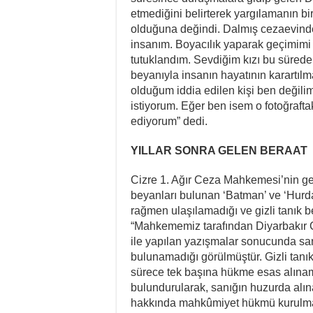
etmediğini belirterek yargılamanın b
olduğuna değindi. Dalmış cezaevinde b
insanım. Boyacılık yaparak geçimimi 
tutuklandım. Sevdiğim kızı bu sürede b
beyanıyla insanın hayatının karartıl
olduğum iddia edilen kişi ben değilim.
istiyorum. Eğer ben isem o fotoğrafta
ediyorum” dedi.
YILLAR SONRA GELEN BERAAT
Cizre 1. Ağır Ceza Mahkemesi’nin g
beyanları bulunan ‘Batman’ ve ‘Hurdacı
rağmen ulaşılamadığı ve gizli tanık be
“Mahkememiz tarafından Diyarbakır 
ile yapılan yazışmalar sonucunda sanı
bulunamadığı görülmüştür. Gizli tanık
sürece tek başına hükme esas alın
bulundurularak, sanığın huzurda alı
hakkında mahkûmiyet hükmü kurulması 