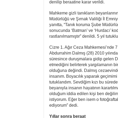
denilip beraatine karar verildi.
Mahkeme gizli tanıkların beyanlarının 
Müdürlüğü ve Şırnak Valiliği İl Emni
yanıtta, “Tanık koruma Şube Müdürlü
sonucunda ‘Batman’ ve ‘Hurdacı’ kod i
rastlanılmamıştır” denildi. 5 yıl tutu
Cizre 1. Ağır Ceza Mahkemesi’nde 7 
Abdurrahim Dalmış (28) 2010 yılında t
süresince duruşmalara gidip gelen D
etmediğini belirterek yargılamanın b
olduğuna değindi. Dalmış cezaevinde b
insanım. Boyacılık yaparak geçimimi 
tutuklandım. Sevdiğim kızı bu sürede b
beyanıyla insanın hayatının karartıl
olduğum iddia edilen kişi ben değilim.
istiyorum. Eğer ben isem o fotoğrafta
ediyorum” dedi.
Yıllar sonra beraat