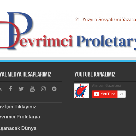
yal Medya Hesaplarımız
Youtube Kanalımız
iv İçin Tıklayınız
vrimci Proletarya
aşanacak Dünya