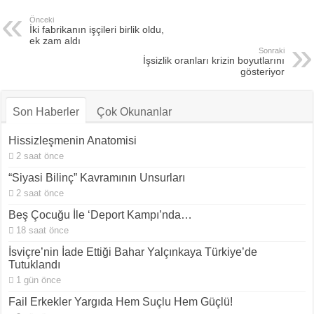
Önceki
İki fabrikanın işçileri birlik oldu,
ek zam aldı
Sonraki
İşsizlik oranları krizin boyutlarını
gösteriyor
Son Haberler
Çok Okunanlar
Hissizleşmenin Anatomisi
2 saat önce
“Siyasi Bilinç” Kavramının Unsurları
2 saat önce
Beş Çocuğu İle ‘Deport Kampı’nda…
18 saat önce
İsviçre’nin İade Ettiği Bahar Yalçınkaya Türkiye’de
Tutuklandı
1 gün önce
Fail Erkekler Yargıda Hem Suçlu Hem Güçlü!