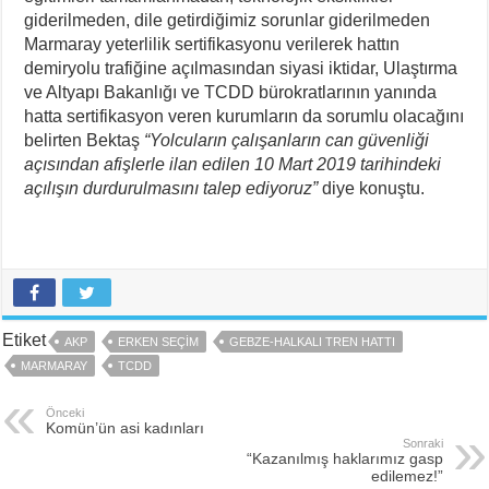
giderilmeden, dile getirdiğimiz sorunlar giderilmeden
Marmaray yeterlilik sertifikasyonu verilerek hattın
demiryolu trafiğine açılmasından siyasi iktidar, Ulaştırma
ve Altyapı Bakanlığı ve TCDD bürokratlarının yanında
hatta sertifikasyon veren kurumların da sorumlu olacağını
belirten Bektaş
“Yolcuların çalışanların can güvenliği
açısından afişlerle ilan edilen 10 Mart 2019 tarihindeki
açılışın durdurulmasını talep ediyoruz”
diye konuştu.
Etiket
AKP
ERKEN SEÇIM
GEBZE-HALKALI TREN HATTI
MARMARAY
TCDD
Önceki
Komün’ün asi kadınları
Sonraki
“Kazanılmış haklarımız gasp
edilemez!”