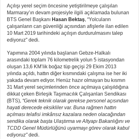
Açılışı yerel seçim öncesine yetiştirilmeye çalışılan
Marmaray’ın devam projesiyle ilgili açıklamada bulunan
BTS Genel Başkanı
Hasan Bektaş
, “Yolcuların
çalışanların can güvenliği açısından afişlerle ilan edilen
10 Mart 2019 tarihindeki açılışın durdurulmasını talep
ediyoruz” dedi.
Yapımına 2004 yılında başlanan Gebze-Halkalı
arasındaki toplam 76 kilometrelik yolun 5 istasyondan
oluşan 13,6 KM’lik boğaz tüp geçişi 29 Ekim 2013
yılında açıldı, hattın diğer kısmındaki çalışma ise her iki
yakada devam ediyor. Henüz hazır olmayan bu kısmın
31 Mart yerel seçimlerinden önce açılmaya çalışıldığına
dikkat çeken Birleşik Taşımacılık Çalışanları Sendikası
(BTS),
“Gerek teknik olarak gerekse personel açısından
hayati derecede eksikliler var. Buna rağmen hattın
açılması telafisi imkânsız kazalara neden olacağından
sendika olarak başta Ulaştırma ve Altyapı Bakanlığını ve
TCDD Genel Müdürlüğünü uyarmayı görev olarak kabul
ediyoruz”
dedi.