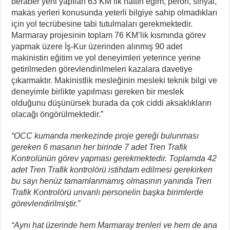
beraber yeni yapılan 63 KM’lik hattın eğim, peron, sinyal,
makas yerleri konusunda yeterli bilgiye sahip olmadıkları
için yol tecrübesine tabi tutulmaları gerekmektedir.
Marmaray projesinin toplam 76 KM’lik kısmında görev
yapmak üzere İş-Kur üzerinden alınmış 90 adet
makinistin eğitim ve yol deneyimleri yeterince yerine
getirilmeden görevlendirilmeleri kazalara davetiye
çıkarmaktır. Makinistlik mesleğinin mesleki teknik bilgi ve
deneyimle birlikte yapılması gereken bir meslek
olduğunu düşünürsek burada da çok ciddi aksaklıkların
olacağı öngörülmektedir.”
“OCC kumanda merkezinde proje gereği bulunması
gereken 6 masanın her birinde 7 adet Tren Trafik
Kontrolünün görev yapması gerekmektedir. Toplamda 42
adet Tren Trafik kontrolörü istihdam edilmesi gerekirken
bu sayı henüz tamamlanmamış olmasının yanında Tren
Trafik Kontrolörü unvanlı personelin başka birimlerde
görevlendirilmiştir.”
“Aynı hat üzerinde hem Marmaray trenleri ve hem de ana