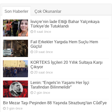
Son Haberler
Çok Okunanlar
İsviçre’nin İade Ettiği Bahar Yalçınkaya
Türkiye’de Tutuklandı
8 saat önce
Fail Erkekler Yargıda Hem Suçlu Hem
Güçlü!
19 saat önce
KORTEKS İşçileri 20 Yıllık Sultaya Karşı
Çıkıyor
20 saat önce
Lenin: “Engels’in Yaşamı Her İşçi
Tarafından Bilinmelidir”
2 gün önce
Bir Mezar Taşı Peşinden 88 Yaşında Strazburg’tan Cûdî’ye
3 gün önce