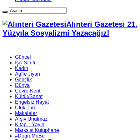
Alınteri Gazetesi 21.
Yüzyıla Sosyalizmi Yazacağız!
Güncel
İşçi Sınıfı
Kadın
Agîre Jîyan
Gençlik
Dünya
Çevre-Kent
Kültür/Sanat
Engelsiz Hayat
Ufuk Turu
Makaleler
Arşiv Unutmaz
Kitap – Yayın
Marksist Kütüphane
#DoğruMuBu