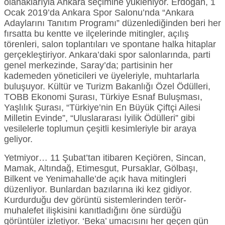
olanaklarıyla Ankara seçimine yükleniyor. Erdoğan, 1
Ocak 2019’da Ankara Spor Salonu’nda “Ankara
Adaylarını Tanıtım Programı” düzenlediğinden beri her
fırsatta bu kentte ve ilçelerinde mitingler, açılış
törenleri, salon toplantıları ve spontane halka hitaplar
gerçekleştiriyor. Ankara’daki spor salonlarında, parti
genel merkezinde, Saray’da; partisinin her
kademeden yöneticileri ve üyeleriyle, muhtarlarla
buluşuyor. Kültür ve Turizm Bakanlığı Özel Ödülleri,
TOBB Ekonomi Şurası, Türkiye Esnaf Buluşması,
Yaşlılık Şurası, “Türkiye’nin En Büyük Çiftçi Ailesi
Milletin Evinde”, “Uluslararası İyilik Ödülleri” gibi
vesilelerle toplumun çeşitli kesimleriyle bir araya
geliyor.
Yetmiyor… 11 Şubat’tan itibaren Keçiören, Sincan,
Mamak, Altındağ, Etimesgut, Pursaklar, Gölbaşı,
Bilkent ve Yenimahalle’de açık hava mitingleri
düzenliyor. Bunlardan bazılarına iki kez gidiyor.
Kurdurduğu dev görüntü sistemlerinden terör-
muhalefet ilişkisini kanıtladığını öne sürdüğü
görüntüler izletiyor. ‘Beka’ umacısını her geçen gün