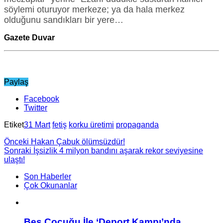
söylemi oturuyor merkeze; ya da hala merkez
olduğunu sandıkları bir yere…
Gazete Duvar
Paylaş
Facebook
Twitter
Etiket
31 Mart
fetiş
korku üretimi
propaganda
Önceki
Hakan Çabuk ölümsüzdür!
Sonraki
İşsizlik 4 milyon bandını aşarak rekor seviyesine
ulaştı!
Son Haberler
Çok Okunanlar
Beş Çocuğu İle ‘Deport Kampı’nda…