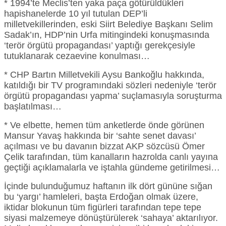
* 1994’te Meclis’ten yaka paça götürüldükleri
hapishanelerde 10 yıl tutulan DEP’li
milletvekillerinden, eski Siirt Belediye Başkanı Selim
Sadak’ın, HDP’nin Urfa mitingindeki konuşmasında
‘terör örgütü propagandası’ yaptığı gerekçesiyle
tutuklanarak cezaevine konulması…
* CHP Bartın Milletvekili Aysu Bankoğlu hakkında,
katıldığı bir TV programındaki sözleri nedeniyle ‘terör
örgütü propagandası yapma’ suçlamasıyla soruşturma
başlatılması…
* Ve elbette, hemen tüm anketlerde önde görünen
Mansur Yavaş hakkında bir ‘sahte senet davası’
açılması ve bu davanın bizzat AKP sözcüsü Ömer
Çelik tarafından, tüm kanalların hazrolda canlı yayına
geçtiği açıklamalarla ve iştahla gündeme getirilmesi…
İçinde bulunduğumuz haftanın ilk dört gününe sığan
bu ‘yargı’ hamleleri, başta Erdoğan olmak üzere,
iktidar blokunun tüm figürleri tarafından tepe tepe
siyasi malzemeye dönüştürülerek ‘sahaya’ aktarılıyor.