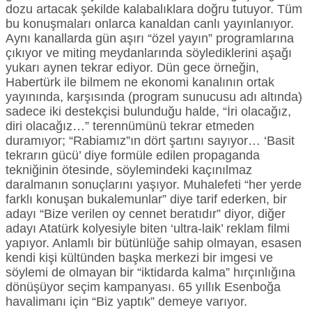
dozu artacak şekilde kalabalıklara doğru tutuyor. Tüm
bu konuşmaları onlarca kanaldan canlı yayınlanıyor.
Aynı kanallarda gün aşırı “özel yayın” programlarına
çıkıyor ve miting meydanlarında söylediklerini aşağı
yukarı aynen tekrar ediyor. Dün gece örneğin,
Habertürk ile bilmem ne ekonomi kanalının ortak
yayınında, karşısında (program sunucusu adı altında)
sadece iki destekçisi bulunduğu halde, “İri olacağız,
diri olacağız…” terennümünü tekrar etmeden
duramıyor; “Rabiamız”ın dört şartını sayıyor… ‘Basit
tekrarın gücü’ diye formüle edilen propaganda
tekniğinin ötesinde, söylemindeki kaçınılmaz
daralmanın sonuçlarını yaşıyor. Muhalefeti “her yerde
farklı konuşan bukalemunlar” diye tarif ederken, bir
adayı “Bize verilen oy cennet beratıdır” diyor, diğer
adayı Atatürk kolyesiyle biten ‘ultra-laik’ reklam filmi
yapıyor. Anlamlı bir bütünlüğe sahip olmayan, esasen
kendi kişi kültünden başka merkezi bir imgesi ve
söylemi de olmayan bir “iktidarda kalma” hırçınlığına
dönüşüyor seçim kampanyası. 65 yıllık Esenboğa
havalimanı için “Biz yaptık” demeye varıyor.