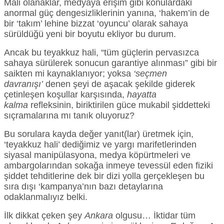
Mali olanaklar, medyaya erişim gibi konulardaki
anormal güç dengesizliklerinin yanına, ‘hakem’in de
bir ‘takım’ lehine bizzat ‘oyuncu’ olarak sahaya
sürüldüğü yeni bir boyutu ekliyor bu durum.
Ancak bu teyakkuz hali, “tüm güçlerin pervasızca
sahaya sürülerek sonucun garantiye alınması” gibi bir
saikten mi kaynaklanıyor; yoksa
‘seçmen
davranışı’
denen şeyi de aşacak şekilde giderek
çetinleşen koşullar karşısında,
hayatta
kalma
refleksinin, biriktirilen güce mukabil şiddetteki
sıçramalarına mı tanık oluyoruz?
Bu sorulara kayda değer yanıt(lar) üretmek için,
‘teyakkuz hali’ dediğimiz ve yargı marifetlerinden
siyasal manipülasyona, medya köpürtmeleri ve
ambargolarından sokağa inmeye tevessül eden fiziki
şiddet tehditlerine dek bir dizi yolla gerçekleşen bu
sıra dışı ‘kampanya’nın bazı detaylarına
odaklanmalıyız belki.
İlk dikkat çeken şey
Ankara
olgusu… İktidar tüm