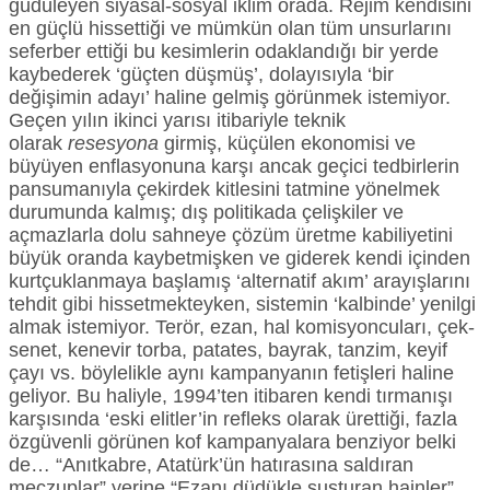
güdüleyen siyasal-sosyal iklim orada. Rejim kendisini
en güçlü hissettiği ve mümkün olan tüm unsurlarını
seferber ettiği bu kesimlerin odaklandığı bir yerde
kaybederek ‘güçten düşmüş’, dolayısıyla ‘bir
değişimin adayı’ haline gelmiş görünmek istemiyor.
Geçen yılın ikinci yarısı itibariyle teknik
olarak
resesyona
girmiş, küçülen ekonomisi ve
büyüyen enflasyonuna karşı ancak geçici tedbirlerin
pansumanıyla çekirdek kitlesini tatmine yönelmek
durumunda kalmış; dış politikada çelişkiler ve
açmazlarla dolu sahneye çözüm üretme kabiliyetini
büyük oranda kaybetmişken ve giderek kendi içinden
kurtçuklanmaya başlamış ‘alternatif akım’ arayışlarını
tehdit gibi hissetmekteyken, sistemin ‘kalbinde’ yenilgi
almak istemiyor. Terör, ezan, hal komisyoncuları, çek-
senet, kenevir torba, patates, bayrak, tanzim, keyif
çayı vs. böylelikle aynı kampanyanın fetişleri haline
geliyor. Bu haliyle, 1994’ten itibaren kendi tırmanışı
karşısında ‘eski elitler’in refleks olarak ürettiği, fazla
özgüvenli görünen kof kampanyalara benziyor belki
de… “Anıtkabre, Atatürk’ün hatırasına saldıran
meczuplar” yerine “Ezanı düdükle susturan hainler”