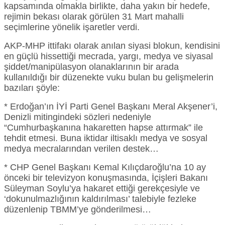
kapsamında olmakla birlikte, daha yakın bir hedefe,
rejimin bekası olarak görülen 31 Mart mahalli
seçimlerine yönelik işaretler verdi.
AKP-MHP ittifakı olarak anılan siyasi blokun, kendisini
en güçlü hissettiği mecrada, yargı, medya ve siyasal
şiddet/manipülasyon olanaklarının bir arada
kullanıldığı bir düzenekte vuku bulan bu gelişmelerin
bazıları şöyle:
* Erdoğan’ın İYİ Parti Genel Başkanı Meral Akşener’i,
Denizli mitingindeki sözleri nedeniyle
“Cumhurbaşkanına hakaretten hapse attırmak” ile
tehdit etmesi. Buna iktidar iltisaklı medya ve sosyal
medya mecralarından verilen destek…
* CHP Genel Başkanı Kemal Kılıçdaroğlu’na 10 ay
önceki bir televizyon konuşmasında, İçişleri Bakanı
Süleyman Soylu’ya hakaret ettiği gerekçesiyle ve
‘dokunulmazlığının kaldırılması’ talebiyle fezleke
düzenlenip TBMM’ye gönderilmesi…