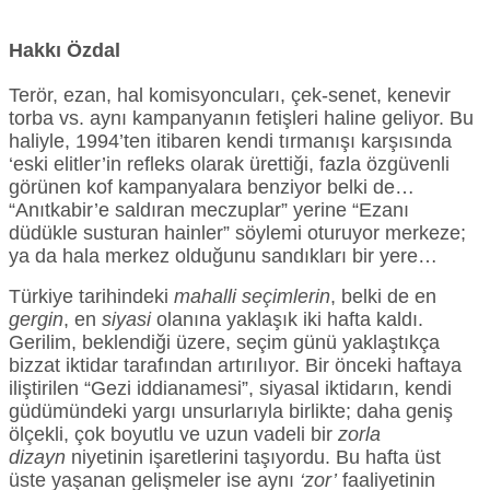
Hakkı Özdal
Terör, ezan, hal komisyoncuları, çek-senet, kenevir
torba vs. aynı kampanyanın fetişleri haline geliyor. Bu
haliyle, 1994’ten itibaren kendi tırmanışı karşısında
‘eski elitler’in refleks olarak ürettiği, fazla özgüvenli
görünen kof kampanyalara benziyor belki de…
“Anıtkabir’e saldıran meczuplar” yerine “Ezanı
düdükle susturan hainler” söylemi oturuyor merkeze;
ya da hala merkez olduğunu sandıkları bir yere…
Türkiye tarihindeki
mahalli seçimlerin
, belki de en
gergin
, en
siyasi
olanına yaklaşık iki hafta kaldı.
Gerilim, beklendiği üzere, seçim günü yaklaştıkça
bizzat iktidar tarafından artırılıyor. Bir önceki haftaya
iliştirilen “Gezi iddianamesi”, siyasal iktidarın, kendi
güdümündeki yargı unsurlarıyla birlikte; daha geniş
ölçekli, çok boyutlu ve uzun vadeli bir
zorla
dizayn
niyetinin işaretlerini taşıyordu. Bu hafta üst
üste yaşanan gelişmeler ise aynı
‘zor’
faaliyetinin