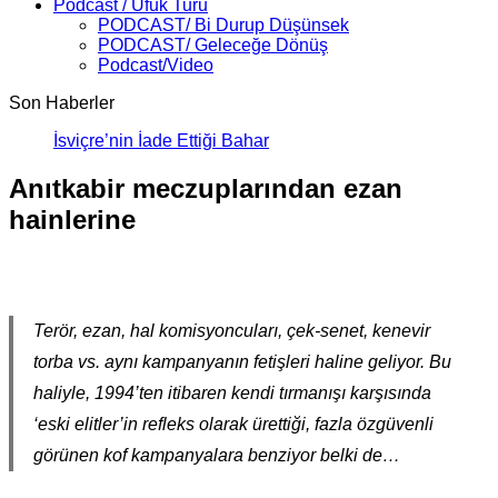
Podcast / Ufuk Turu
PODCAST/ Bi Durup Düşünsek
PODCAST/ Geleceğe Dönüş
Podcast/Video
Son Haberler
İsviçre’nin İade Ettiği Bahar Yalçınkaya Tü
Anıtkabir meczuplarından ezan
hainlerine
Terör, ezan, hal komisyoncuları, çek-senet, kenevir
torba vs. aynı kampanyanın fetişleri haline geliyor. Bu
haliyle, 1994’ten itibaren kendi tırmanışı karşısında
‘eski elitler’in refleks olarak ürettiği, fazla özgüvenli
görünen kof kampanyalara benziyor belki de…