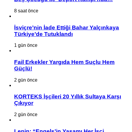
8 saat önce
İsviçre’nin İade Ettiği Bahar Yalçınkaya
Türkiye’de Tutuklandı
1 gün önce
Fail Erkekler Yargıda Hem Suçlu Hem
Güçlü!
2 gün önce
KORTEKS İşçileri 20 Yıllık Sultaya Karşı
Çıkıyor
2 gün önce
Lenin: “Engels’in Yaşamı Her İşçi