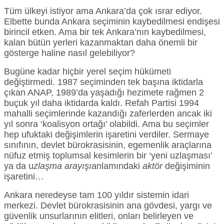
Tüm ülkeyi istiyor ama Ankara’da çok ısrar ediyor.
Elbette bunda Ankara seçiminin kaybedilmesi endişesi
birincil etken. Ama bir tek Ankara’nın kaybedilmesi,
kalan bütün yerleri kazanmaktan daha önemli bir
gösterge haline nasıl gelebiliyor?
Bugüne kadar hiçbir yerel seçim hükümeti
değiştirmedi. 1987 seçiminden tek başına iktidarla
çıkan ANAP, 1989’da yaşadığı hezimete rağmen 2
buçuk yıl daha iktidarda kaldı. Refah Partisi 1994
mahalli seçimlerinde kazandığı zaferlerden ancak iki
yıl sonra ‘koalisyon ortağı’ olabildi. Ama bu seçimler
hep ufuktaki değişimlerin işaretini verdiler. Sermaye
sınıfının, devlet bürokrasisinin, egemenlik araçlarına
nüfuz etmiş toplumsal kesimlerin bir ‘yeni uzlaşması’
ya da u
zlaşma arayışı
anlamındaki
aktör
değişiminin
işaretini…
Ankara neredeyse tam 100 yıldır sistemin idari
merkezi. Devlet bürokrasisinin ana gövdesi, yargı ve
güvenlik unsurlarının elitleri, onları belirleyen ve