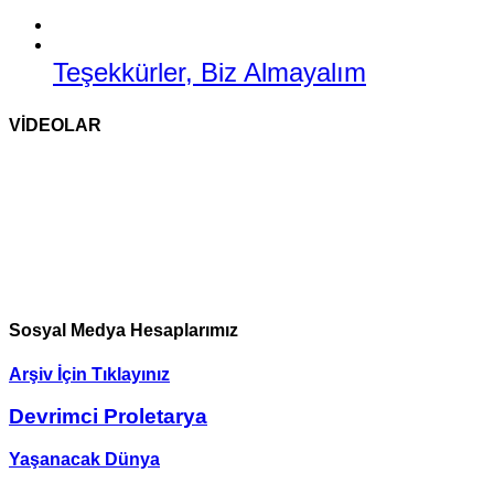
Travması
Teşekkürler, Biz Almayalım
Sosyalizme Çekim Gücünü Yeniden
Devrimin Esasları ve Örgütlenmesi
Ekonomizm Taraftarlarıyla Bir
Paris Komünü: Geçmişteki
Kazandırmak
Konuşma
geleceğimiz*
VİDEOLAR
Sosyal Medya Hesaplarımız
Arşiv İçin Tıklayınız
Devrimci Proletarya
Yaşanacak Dünya