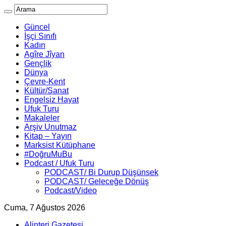
Güncel
İşçi Sınıfı
Kadın
Agîre Jîyan
Gençlik
Dünya
Çevre-Kent
Kültür/Sanat
Engelsiz Hayat
Ufuk Turu
Makaleler
Arşiv Unutmaz
Kitap – Yayın
Marksist Kütüphane
#DoğruMuBu
Podcast / Ufuk Turu
PODCAST/ Bi Durup Düşünsek
PODCAST/ Geleceğe Dönüş
Podcast/Video
Cuma, 7 Ağustos 2026
Alinteri Gazetesi