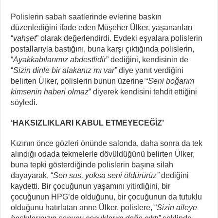
Polislerin sabah saatlerinde evlerine baskın
düzenlediğini ifade eden Müşeher Ülker, yaşananları
“
vahşet
” olarak değerlendirdi. Evdeki eşyalara polislerin
postallarıyla bastığını, buna karşı çıktığında polislerin,
“
Ayakkabılarımız abdestlidir
” dediğini, kendisinin de
“
Sizin dinle bir alakanız mı var”
diye yanıt verdiğini
belirten Ülker, polislerin bunun üzerine “
Seni boğarım
kimsenin haberi olmaz
” diyerek kendisini tehdit ettiğini
söyledi.
‘HAKSIZLIKLARI KABUL ETMEYECEĞİZ’
Kızının önce gözleri önünde salonda, daha sonra da tek
alındığı odada tekmelerle dövüldüğünü belirten Ülker,
buna tepki gösterdiğinde polislerin başına silah
dayayarak, “
Sen sus, yoksa seni öldürürüz”
dediğini
kaydetti. Bir çocuğunun yaşamını yitirdiğini, bir
çocuğunun HPG’de olduğunu, bir çocuğunun da tutuklu
olduğunu hatırlatan anne Ülker, polislere, “
Sizin aileye