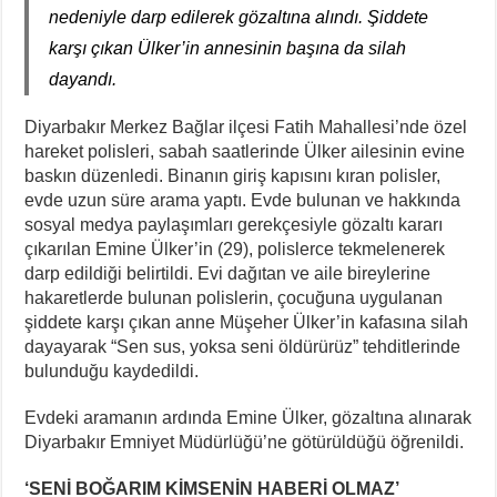
nedeniyle darp edilerek gözaltına alındı. Şiddete
II. Enternasyonal’in Sosyalizm Anlayışının 2.0 Versiyonu
karşı çıkan Ülker’in annesinin başına da silah
Stuttgart’ta Kadın Katliamı Girişimine Karşı Kadınlar
dayandı.
Cezaevindeki 14. Gününde Özcan Aksu İşkenceyle mi Katledildi?
Diyarbakır Merkez Bağlar ilçesi Fatih Mahallesi’nde özel
NATO Tutsakları Serbest Bırakılsın!
hareket polisleri, sabah saatlerinde Ülker ailesinin evine
Sahel’den Ceuta’ya Yönelen Göç Dalgası
baskın düzenledi. Binanın giriş kapısını kıran polisler,
evde uzun süre arama yaptı. Evde bulunan ve hakkında
sosyal medya paylaşımları gerekçesiyle gözaltı kararı
çıkarılan Emine Ülker’in (29), polislerce tekmelenerek
darp edildiği belirtildi. Evi dağıtan ve aile bireylerine
hakaretlerde bulunan polislerin, çocuğuna uygulanan
şiddete karşı çıkan anne Müşeher Ülker’in kafasına silah
dayayarak “Sen sus, yoksa seni öldürürüz” tehditlerinde
bulunduğu kaydedildi.
Evdeki aramanın ardında Emine Ülker, gözaltına alınarak
Diyarbakır Emniyet Müdürlüğü’ne götürüldüğü öğrenildi.
‘SENİ BOĞARIM KİMSENİN HABERİ OLMAZ’