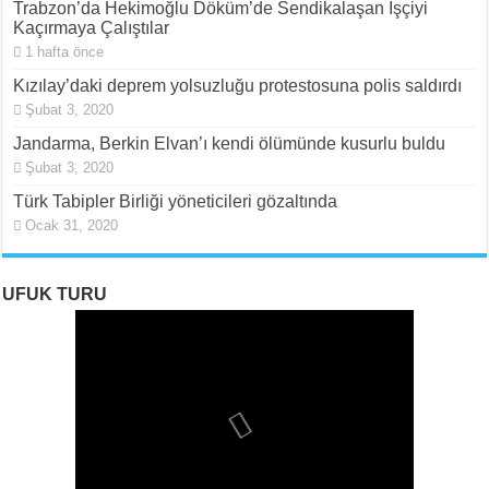
Trabzon’da Hekimoğlu Döküm’de Sendikalaşan İşçiyi
Kaçırmaya Çalıştılar
1 hafta önce
Kızılay’daki deprem yolsuzluğu protestosuna polis saldırdı
Şubat 3, 2020
Jandarma, Berkin Elvan’ı kendi ölümünde kusurlu buldu
Şubat 3, 2020
Türk Tabipler Birliği yöneticileri gözaltında
Ocak 31, 2020
UFUK TURU