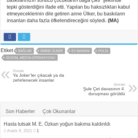
baskılarınızın sonucu çocuklarım dağa çıktı”
şeklinde
tepki gösterdiğini ifade etti. Yapılan bu haksızlıkları kabul
etmeyeceklerinin dile getiren anne Ülker, bu baskıların
insanları daha fazla öfkelendireceğini söyledi.
(MA)
Etiket
BAĞLAR
EMINE ÜLKER
EV BASKINI
POLIS
SOSYAL MEDYA OPERASYONU
Önceki
Ya Joker’ler çıkacak ya da
zehirlenecek insanlar
Sonraki
Şule Çet davasının 4.
duruşması görüldü
Son Haberler
Çok Okunanlar
Hasta tutsak M. E. Özkan yoğun bakıma kaldırıldı
Aralık 8, 2021
1