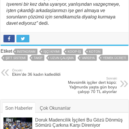
işvereni bir kez daha uyarıyor, yanlışından vazgeçmeye,
işten çıkardığı arkadaşlarımızı işe geri almaya ve
sorunların çözümü için sendikamızla diyalog kurmaya
davet ediyoruz”
dedi.
Etiket
INSTAGRAM
IŞÇI KIYIMI
KOOP-İŞ
KOTON
ŞIFT SISTEMI
TAKIP
UZUN ÇALIŞMA
VARDIYA
YEMEK ÜCRETI
Önceki
Ekim’de 36 kadın katledildi
Sonraki
Mevsimlik işçiler dert küpü:
Yağmurda yaşta gün boyu
çalışıp 70 TL alıyorlar
Son Haberler
Çok Okunanlar
Doruk Madencilik İşçileri Bu Gözü Dönmüş
Sömürü Çarkına Karşı Direniyor