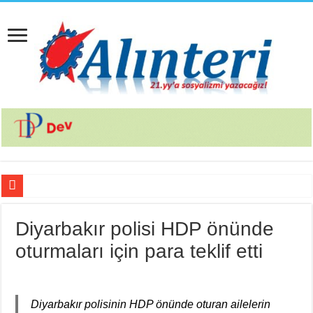
İsviçre’nin İade Ettiği Bahar Yalçınkaya Türkiye’de Tutuklandı
Diyarbakır polisi HDP önünde
Fail Erkekler Yargıda Hem Suçlu Hem Güçlü!
oturmaları için para teklif etti
KORTEKS İşçileri 20 Yıllık Sultaya Karşı Çıkıyor
Lenin: “Engels’in Yaşamı Her İşçi Tarafından Bilinmelidir”
Bir Mezar Taşı Peşinden 88 Yaşında Strazburg’tan Cûdî’ye
Diyarbakır polisinin HDP önünde oturan ailelerin