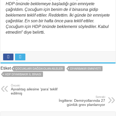
HDP önünde beklemeye başladığı gün emniyete
çağrıldım. Çocuğum için benim de il binasına gidip
beklememi teklif ettiler. Reddettim. İki günde bir emniyete
çağırdılar. En son bir hafta önce para teklif ettiler.
Çocuğum için HDP önünde beklememi söylediler. Kabul
etmedim
” diye belirtti.
Etiket
ÇOCUKLARI DAĞDA OLAN AILELER
DIYARBAKIR EMNIYETI
HDP DIYARBAKIR İL BINASI
Önceki
Ayvalıtaş ailesine ‘para’ teklif
edilmiş
Sonraki
İngiltere: Demiryollarında 27
günlük grev planlanıyor