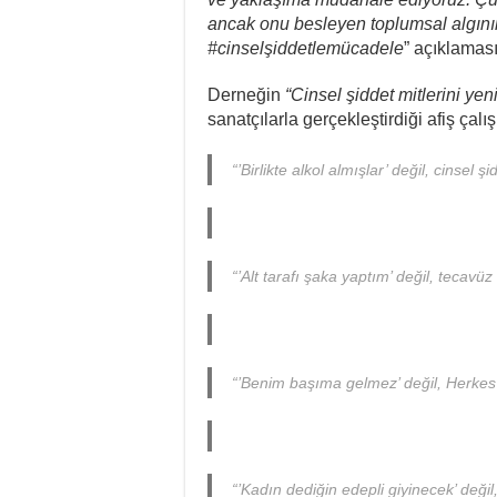
ancak onu besleyen toplumsal algını
#cinselşiddetlemücadele
” açıklamas
Derneğin
“Cinsel şiddet mitlerini yen
sanatçılarla gerçekleştirdiği afiş çal
“’Birlikte alkol almışlar’ değil, cinsel 
“’Alt tarafı şaka yaptım’ değil, tecavü
“’Benim başıma gelmez’ değil, Herkes c
“’Kadın dediğin edepli giyinecek’ değil