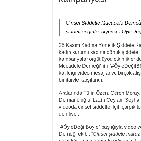
Cinsel Şiddetle Mücadele Derneği,
şiddeti engelle” diyerek #ÖyleDe
25 Kasım Kadına Yönelik Şiddete Ka
kadın kurumu kadına dönük şiddete ili
kampanyalar örgütlüyor, etkinlikler d
Mücadele Derneği’nin “#ÖyleDeğilBö
katıldığı video mesajlar ve birçok a
bir ilgiyle karşılandı.
Aralarında Tülin Özen, Ceren Moray,
Dermancıoğlu, Laçin Ceylan, Seyhan 
videoda cinsel şiddetle ilgili çarpık 
deniliyor.
“#ÖyleDeğilBöyle” başlığıyla video v
Derneği ekibi, “
Cinsel şiddete maruz b
ve yaklaşıma müdahale ediyoruz. Çünk