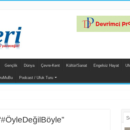
Gençlik
Dünya
Çevre-Kent
Kültür/Sanat
Engelsiz Hayat
Uf
ruMuBu
Podcast / Ufuk Turu
ın Un
 “#ÖyleDeğilBöyle”
S