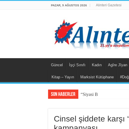
Alinteri Gazetesi
PAZAR, 9 AĞUSTOS 2026
Güncel
İşçi Sınıfı
Kadın
Agîre Jîyan
Kitap – Yayın
Marksist Kütüphane
#Doğ
Son Haberler
“Siyasi Bilinç” Kavramın
Cinsel şiddete karşı
kampanyası