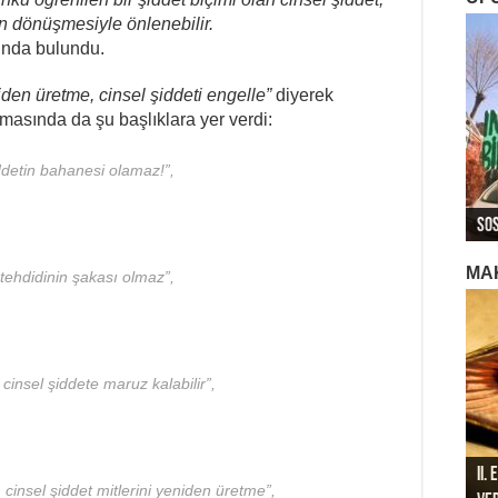
n dönüşmesiyle önlenebilir.
ında bulundu.
iden üretme, cinsel şiddeti engelle”
diyerek
ışmasında da şu başlıklara yer verdi:
şiddetin bahanesi olamaz!”,
ROJ
ROJ
Roj
Sos
Ger
Ger
Ger
Roj
MA
z tehdidinin şakası olmaz”,
insel şiddete maruz kalabilir”,
II.
196
196
, cinsel şiddet mitlerini yeniden üretme”,