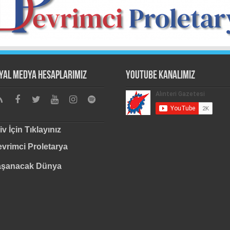
yal Medya Hesaplarımız
Youtube Kanalımız
iv İçin Tıklayınız
vrimci Proletarya
aşanacak Dünya