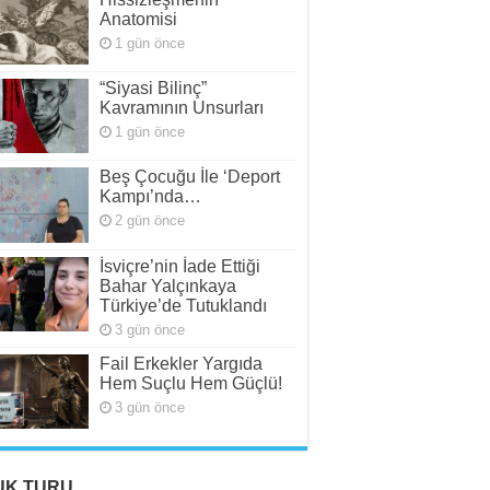
Anatomisi
1 gün önce
“Siyasi Bilinç”
Kavramının Unsurları
1 gün önce
Beş Çocuğu İle ‘Deport
Kampı’nda…
2 gün önce
İsviçre’nin İade Ettiği
Bahar Yalçınkaya
Türkiye’de Tutuklandı
3 gün önce
Fail Erkekler Yargıda
Hem Suçlu Hem Güçlü!
3 gün önce
UK TURU