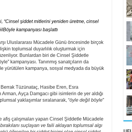
 “Cinsel şiddet mitlerini yeniden üretme, cinsel
ğilBöyle kampanyası başlattı
rşı Uluslararası Mücadele Günü öncesinde birçok
şkin toplumsal duyarlılık oluşturmak için
üzenliyor. Bunlardan biri de Cinsel Şiddetle
yle” kampanyası. Tanınmış sanatçıların da
fişle yürütülen kampanya, sosyal medyada da büyük
 Berrak Tüzünataç, Hasibe Eren, Esra
Arman, Ayça Damgacı gibi isimlerin de yer aldığı
toplumsal yaklaşımlar sıralanarak, “
öyle değil böyle
”
e afiş çalışmaları yapan Cinsel Şiddetle Mücadele
ırakılanı suçlayan ve faili aklayan toplumsal algı
UF
ü öğrenilen bir şiddet biçimi olan cinsel şiddet,