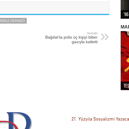
’96
Alm
Biz
12 
Kap
CADELE DERNEĞI
MA
Sonraki
Bağdat’ta polis üç kişiyi biber
gazıyla katletti
Teş
So
Dev
Ek
Par