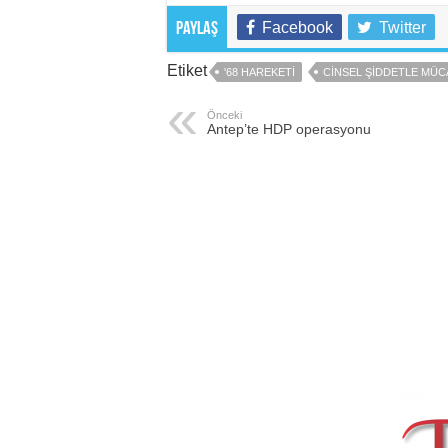
Facebook
Twitter
Paylaş
Etiket
'68 HAREKETI
CINSEL ŞIDDETLE MÜ
Önceki
Antep’te HDP operasyonu