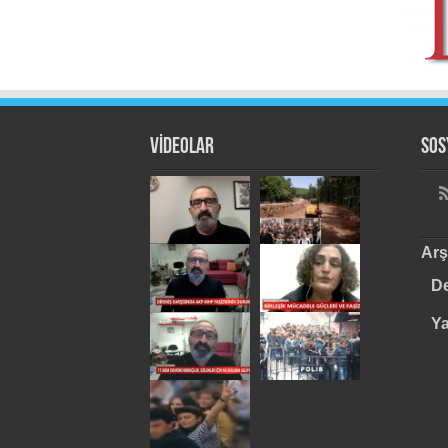
VİDEOLAR
Sos
Arş
De
Y