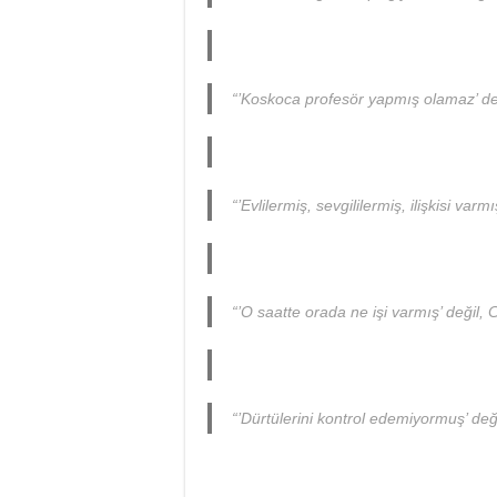
“’Koskoca profesör yapmış olamaz’ değil
“’Evlilermiş, sevgililermiş, ilişkisi varm
“’O saatte orada ne işi varmış’ değil, C
“’Dürtülerini kontrol edemiyormuş’ değil