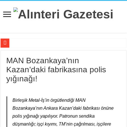
Hissizleşmenin Anatomisi
MAN Bozankaya’nın
“Siyasi Bilinç” Kavramının Unsurları
Kazan’daki fabrikasına polis
Beş Çocuğu İle ‘Deport Kampı’nda…
yığınağı!
İsviçre’nin İade Ettiği Bahar Yalçınkaya Türkiye’de Tutuklandı
Fail Erkekler Yargıda Hem Suçlu Hem Güçlü!
Birleşik Metal-İş’in örgütlendiği MAN
KORTEKS İşçileri 20 Yıllık Sultaya Karşı Çıkıyor
Bozankaya’nın Ankara Kazan’daki fabrikası önüne
Lenin: “Engels’in Yaşamı Her İşçi Tarafından Bilinmelidir”
polis yığınağı yapılıyor. Patronun sendika
Bir Mezar Taşı Peşinden 88 Yaşında Strazburg’tan Cûdî’ye
düşmanlığı; işçi kıyımı, TM’nin çağrılması, işçilere