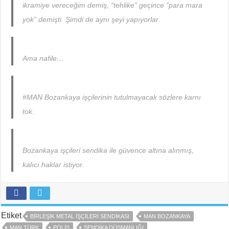
ikramiye vereceğim demiş, “tehlike” geçince “para mara
yok” demişti. Şimdi de aynı şeyi yapıyorlar.
Ama nafile…
#MAN Bozankaya işçilerinin tutulmayacak sözlere karnı
tok.
Bozankaya işçileri sendika ile güvence altına alınmış,
kalıcı haklar istiyor.
Etiket
BIRLEŞIK METAL İŞÇILERI SENDIKASI
MAN BOZANKAYA
MAN TÜRK
POLIS
SENDIKA DÜŞMANLIĞI