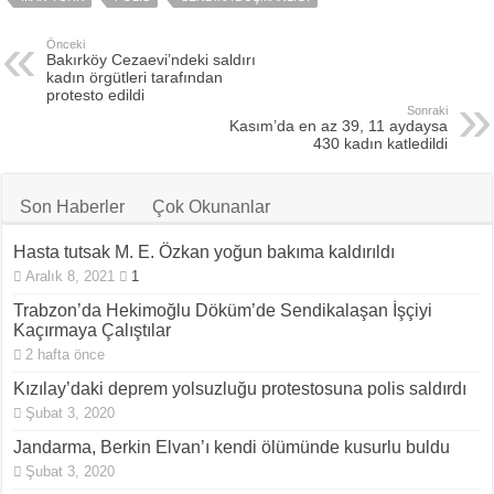
Önceki
Bakırköy Cezaevi’ndeki saldırı
kadın örgütleri tarafından
protesto edildi
Sonraki
Kasım’da en az 39, 11 aydaysa
430 kadın katledildi
Son Haberler
Çok Okunanlar
Hasta tutsak M. E. Özkan yoğun bakıma kaldırıldı
Aralık 8, 2021
1
Trabzon’da Hekimoğlu Döküm’de Sendikalaşan İşçiyi
Kaçırmaya Çalıştılar
2 hafta önce
Kızılay’daki deprem yolsuzluğu protestosuna polis saldırdı
Şubat 3, 2020
Jandarma, Berkin Elvan’ı kendi ölümünde kusurlu buldu
Şubat 3, 2020