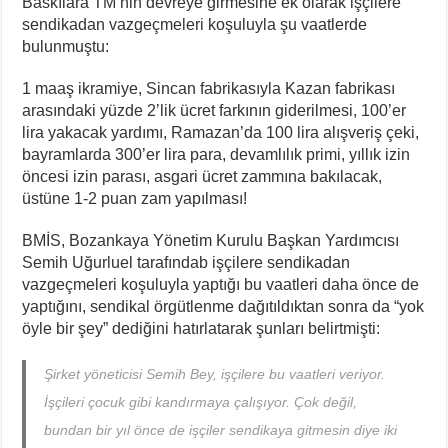
Baskılara TM’nin devreye girmesine ek olarak işçilere
sendikadan vazgeçmeleri koşuluyla şu vaatlerde
bulunmuştu:
1 maaş ikramiye, Sincan fabrikasıyla Kazan fabrikası
arasındaki yüzde 2’lik ücret farkının giderilmesi, 100’er
lira yakacak yardımı, Ramazan’da 100 lira alışveriş çeki,
bayramlarda 300’er lira para, devamlılık primi, yıllık izin
öncesi izin parası, asgari ücret zammına bakılacak,
üstüne 1-2 puan zam yapılması!
BMİS, Bozankaya Yönetim Kurulu Başkan Yardımcısı
Semih Uğurluel tarafındab işçilere sendikadan
vazgeçmeleri koşuluyla yaptığı bu vaatleri daha önce de
yaptığını, sendikal örgütlenme dağıtıldıktan sonra da “yok
öyle bir şey” dediğini hatırlatarak şunları belirtmişti:
Şirket yöneticisi Semih Bey, işçilere bu vaatleri veriyor.
İşçileri çocuk gibi kandırmaya çalışıyor. Çok değil,
bundan bir yıl önce de işçiler sendikaya gitmesin diye iki