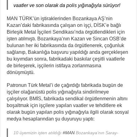
II. Enternasyonal’in Sosyalizm Anlayışının 2.0 Versiyonu
vaatler ve son olarak da polis yığınağıyla sürüyor!
Stuttgart’ta Kadın Katliamı Girişimine Karşı Kadınlar
MAN TÜRK’ün iştiraklerinden Bozankaya AŞ’nin
Kazan’daki fabrikasında çalışan on işçi, DİSK’e bağlı
Birleşik Metal İşçileri Sendikası’nda örgütlendikleri için
işten atılmıştı. Bozankaya’nın Kazan ve Sincan OSB’de
bulunan her iki fabrikasında da örgütlenerek, çoğunluk
sağlanıp, Bakanlığa başvuru yapıldığı anda gerçekleşen
bu kıyımdan sonra, fabrikadaki baskılar çeşitli vaatlerle
de birleşerek, işçilerin istifaya zorlanmasına
dönüşmüştü.
Patronun Türk Metal’i de çağırdığı fabrikada bugün de
işçiler olağanüstü polis yığınağıyla sindirilmeye
çalışılıyor. BMİS, fabrikada sendikal örgütlenmenin altını
boşaltmak için işçilere yapılan vaatler ve tehditlere ek
olarak bugün yapılan polis yığınağıyla ilgili olarak sosyal
medya hesaplarından şu duyuruyu yaptı:
10 üyemizin işten atıldığı
#MAN
Bozankaya’nın Saray-