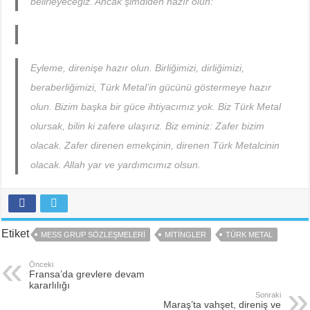
belirleyeceğiz. Ancak şimdiden hazır olun:
Eyleme, direnişe hazır olun. Birliğimizi, dirliğimizi,
beraberliğimizi, Türk Metal’in gücünü göstermeye hazır
olun. Bizim başka bir güce ihtiyacımız yok. Biz Türk Metal
olursak, bilin ki zafere ulaşırız. Biz eminiz: Zafer bizim
olacak. Zafer direnen emekçinin, direnen Türk Metalcinin
olacak. Allah yar ve yardımcımız olsun.
Etiket
MESS GRUP SÖZLEŞMELERI
MITINGLER
TÜRK METAL
Önceki
Fransa’da grevlere devam
kararlılığı
Sonraki
Maraş’ta vahşet, direniş ve