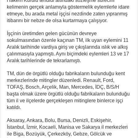
Hakem Kurulu tehdidi altındaki sözleşme sürecini
kelimenin gerçek anlamıyla göstermelik eylemlerle idare
etmeye, bu arada metal işçisi nezdinde zaten yıpranmış
itibarını bir nebze de olsa kurtarmaya çalışıyor.
İşçinin üretimden gelen gücünün devreye
sokulmasından özenle kaçınan TM, ilk uyarı eylemini 11
Aralık tarihinde vardiya giriş ve çıkışlarında ıslık ve alkış
çalınmasıyla yapmıştı. Aynı biçimdeki eylemleri 13 ve 17
Aralık tarihlerinde de tekrarlamıştı.
TM, dün de örgütlü olduğu fabrikaların bulunduğu kent
merkezlerinde mitingler düzenledi. Renault, Ford,
TOFAŞ, Bosch, Arçelik, Man, Mercedes, İDÇ, B/S/H
başta olmak üzere örgütlü olduğu fabrikaların bulunduğu
tüm il ve ilçelerde gerçekleşen mitinglere binlerce işçi
katıldı.
Aksaray, Ankara, Bolu, Bursa, Denizli, Eskişehir,
İstanbul, İzmir, Kocaeli, Manisa ve Sakarya il merkezleri
ile Biga, Bozüyük, Çerkezköy, Gebze, Gölcük ve