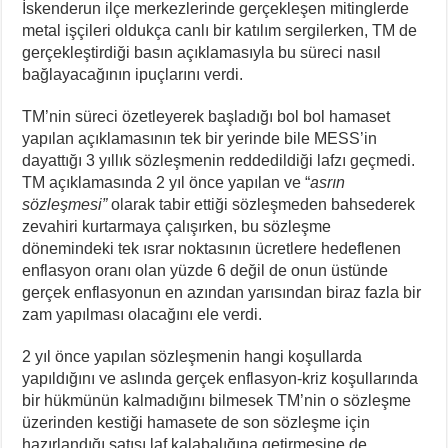
İskenderun ilçe merkezlerinde gerçekleşen mitinglerde
metal işçileri oldukça canlı bir katılım sergilerken, TM de
gerçekleştirdiği basın açıklamasıyla bu süreci nasıl
bağlayacağının ipuçlarını verdi.
TM’nin süreci özetleyerek başladığı bol bol hamaset
yapılan açıklamasının tek bir yerinde bile MESS’in
dayattığı 3 yıllık sözleşmenin reddedildiği lafzı geçmedi.
TM açıklamasında 2 yıl önce yapılan ve “
asrın
sözleşmesi”
olarak tabir ettiği sözleşmeden bahsederek
zevahiri kurtarmaya çalışırken, bu sözleşme
dönemindeki tek ısrar noktasının ücretlere hedeflenen
enflasyon oranı olan yüzde 6 değil de onun üstünde
gerçek enflasyonun en azından yarısından biraz fazla bir
zam yapılması olacağını ele verdi.
2 yıl önce yapılan sözleşmenin hangi koşullarda
yapıldığını ve aslında gerçek enflasyon-kriz koşullarında
bir hükmünün kalmadığını bilmesek TM’nin o sözleşme
üzerinden kestiği hamasete de son sözleşme için
hazırlandığı satışı laf kalabalığına getirmesine de