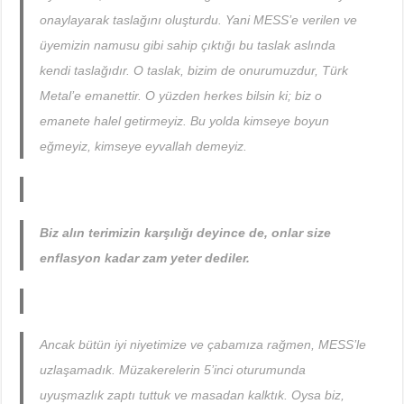
onaylayarak taslağını oluşturdu. Yani MESS’e verilen ve
üyemizin namusu gibi sahip çıktığı bu taslak aslında
kendi taslağıdır. O taslak, bizim de onurumuzdur, Türk
Metal’e emanettir. O yüzden herkes bilsin ki; biz o
emanete halel getirmeyiz. Bu yolda kimseye boyun
eğmeyiz, kimseye eyvallah demeyiz.
Biz alın terimizin karşılığı deyince de, onlar size
enflasyon kadar zam yeter dediler.
Ancak bütün iyi niyetimize ve çabamıza rağmen, MESS’le
uzlaşamadık. Müzakerelerin 5’inci oturumunda
uyuşmazlık zaptı tuttuk ve masadan kalktık. Oysa biz,