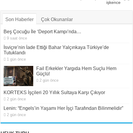
işkence
Son Haberler
Çok Okunanlar
Beş Çocuğu İle ‘Deport Kampı’nda…
9 saat önce
İsviçre’nin İade Ettiği Bahar Yalçınkaya Türkiye’de
Tutuklandı
1 gün önce
Fail Erkekler Yargıda Hem Suçlu Hem
Güçlü!
2 gün önce
KORTEKS İşçileri 20 Yıllık Sultaya Karşı Çıkıyor
2 gün önce
Lenin: “Engels’in Yaşamı Her İşçi Tarafından Bilinmelidir”
2 gün önce