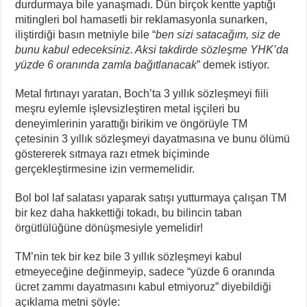
durdurmaya bile yanaşmadı. Dün birçok kentte yaptığı
mitingleri bol hamasetli bir reklamasyonla sunarken,
iliştirdiği basın metniyle bile “
ben sizi satacağım, siz de
bunu kabul edeceksiniz. Aksi takdirde sözleşme YHK’da
yüzde 6 oranında zamla bağıtlanacak
” demek istiyor.
Metal fırtınayı yaratan, Boch’ta 3 yıllık sözleşmeyi fiili
meşru eylemle işlevsizleştiren metal işçileri bu
deneyimlerinin yarattığı birikim ve öngörüyle TM
çetesinin 3 yıllık sözleşmeyi dayatmasına ve bunu ölümü
göstererek sıtmaya razı etmek biçiminde
gerçekleştirmesine izin vermemelidir.
Bol bol laf salatası yaparak satışı yutturmaya çalışan TM
bir kez daha hakkettiği tokadı, bu bilincin taban
örgütlülüğüne dönüşmesiyle yemelidir!
TM’nin tek bir kez bile 3 yıllık sözleşmeyi kabul
etmeyeceğine değinmeyip, sadece “yüzde 6 oranında
ücret zammı dayatmasını kabul etmiyoruz” diyebildiği
açıklama metni şöyle: