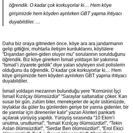
öğrendik. O kadar çok korkuyorlar ki… Hem köye
girişimizde hem köyden ayrılırken GBT yapma ihtiyacı
duyabildiler. …
Daha biz oraya gitmeden önce, köye ara ara jandarmanın
gelip gittiğini, muhtarla iletişim kurduklarını, köylülere
“Dışarıdan gelen-giden oluyor mu” sorularının sorulduğunu
öğrendik. Biz köye girerken İsmail yoldaşın bir yakınına
“İsmail’i ziyarete geldik” diye yalan söyleyen sivil polislerin
olduğunu da öğrendik. O kadar çok korkuyorlar ki… Hem
köye girişimizde hem köyden ayrılırken GBT yapma ihtiyacı
duyabildiler.
İsmail yoldaşın mezarının bulunduğu yere “Komünist İşçi
İsmail Kızılçay ölümsüzdür” “Saraylar saltanatlar çöker. Kan
susar bir gün, zulüm biter, menekşeler de açılır üstümüzde,
leylaklar da güler bu günlerden geriye bir yarına gidenler, bir
de yarınlar için direnenler kalır” yazan Alınteri pankartı
açılarak yürüyüş yapıldı. Yürüyüş sırasında “10 Ekim’i
unutma, unutturma!”, “İsmail Kızılçay ölümsüzdür!”, “Tekin
Aslan ölümsüzdür!”, “Serdar Ben ölümsüzdür!”, “Erol Ekici