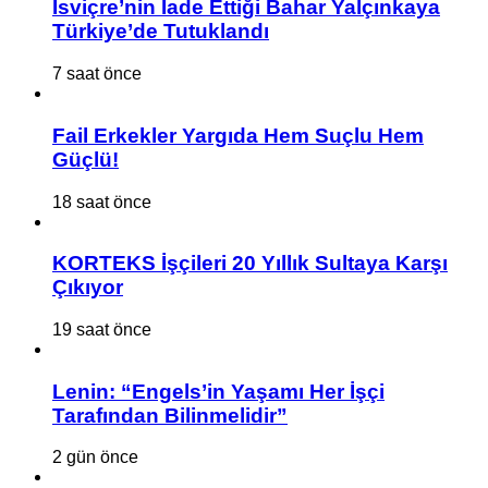
İsviçre’nin İade Ettiği Bahar Yalçınkaya
Türkiye’de Tutuklandı
7 saat önce
Fail Erkekler Yargıda Hem Suçlu Hem
Güçlü!
18 saat önce
KORTEKS İşçileri 20 Yıllık Sultaya Karşı
Çıkıyor
19 saat önce
Lenin: “Engels’in Yaşamı Her İşçi
Tarafından Bilinmelidir”
2 gün önce