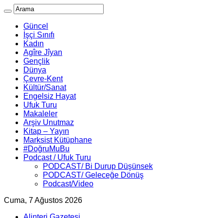
Güncel
İşçi Sınıfı
Kadın
Agîre Jîyan
Gençlik
Dünya
Çevre-Kent
Kültür/Sanat
Engelsiz Hayat
Ufuk Turu
Makaleler
Arşiv Unutmaz
Kitap – Yayın
Marksist Kütüphane
#DoğruMuBu
Podcast / Ufuk Turu
PODCAST/ Bi Durup Düşünsek
PODCAST/ Geleceğe Dönüş
Podcast/Video
Cuma, 7 Ağustos 2026
Alinteri Gazetesi