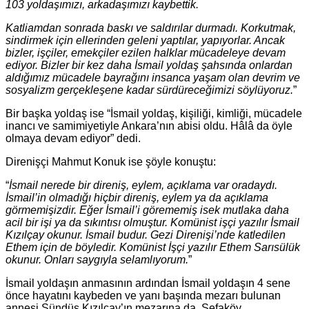
103 yoldaşımızı, arkadaşımızı kaybettik.
Katliamdan sonrada baskı ve saldırılar durmadı. Korkutmak,
sindirmek için ellerinden geleni yaptılar, yapıyorlar. Ancak
bizler, işçiler, emekçiler ezilen halklar mücadeleye devam
ediyor. Bizler bir kez daha İsmail yoldaş şahsında onlardan
aldığımız mücadele bayrağını insanca yaşam olan devrim ve
sosyalizm gerçekleşene kadar sürdüreceğimizi söylüyoruz.
”
Bir başka yoldaş ise “İsmail yoldaş, kişiliği, kimliği, mücadele
inancı ve samimiyetiyle Ankara’nın abisi oldu. Hâlâ da öyle
olmaya devam ediyor” dedi.
Direnişçi Mahmut Konuk ise şöyle konuştu:
“
İsmail nerede bir direniş, eylem, açıklama var oradaydı.
İsmail’in olmadığı hiçbir direniş, eylem ya da açıklama
görmemişizdir. Eğer İsmail’i görememiş isek mutlaka daha
acil bir işi ya da sıkıntısı olmuştur. Komünist işçi yazılır İsmail
Kızılçay okunur. İsmail budur. Gezi Direnişi’nde katledilen
Ethem için de böyledir. Komünist İşçi yazılır Ethem Sarısülük
okunur. Onları saygıyla selamlıyorum.
”
İsmail yoldaşın anmasının ardından İsmail yoldaşın 4 sene
önce hayatını kaybeden ve yanı başında mezarı bulunan
annesi Sündüs Kızılçay’ın mezarına da, Sefaköy