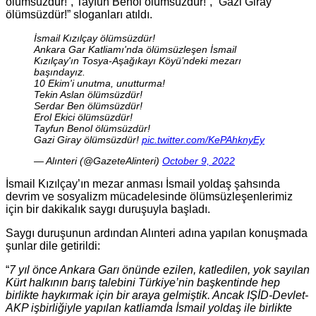
ölümsüzdür!”, Tayfun Benol ölümsüzdür!”, “Gazi Giray
ölümsüzdür!” sloganları atıldı.
İsmail Kızılçay ölümsüzdür!
Ankara Gar Katliamı'nda ölümsüzleşen İsmail
Kızılçay'ın Tosya-Aşağıkayı Köyü’ndeki mezarı
başındayız.
10 Ekim'i unutma, unutturma!
Tekin Aslan ölümsüzdür!
Serdar Ben ölümsüzdür!
Erol Ekici ölümsüzdür!
Tayfun Benol ölümsüzdür!
Gazi Giray ölümsüzdür!
pic.twitter.com/KePAhknyEy
— Alınteri (@GazeteAlinteri)
October 9, 2022
İsmail Kızılçay’ın mezar anması İsmail yoldaş şahsında
devrim ve sosyalizm mücadelesinde ölümsüzleşenlerimiz
için bir dakikalık saygı duruşuyla başladı.
Saygı duruşunun ardından Alınteri adına yapılan konuşmada
şunlar dile getirildi:
“
7 yıl önce Ankara Garı önünde ezilen, katledilen, yok sayılan
Kürt halkının barış talebini Türkiye’nin başkentinde hep
birlikte haykırmak için bir araya gelmiştik. Ancak IŞİD-Devlet-
AKP işbirliğiyle yapılan katliamda İsmail yoldaş ile birlikte