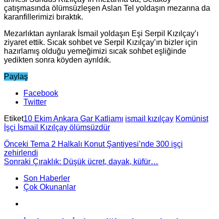
çatışmasında ölümsüzleşen Aslan Tel yoldaşın mezarına da
karanfillerimizi bıraktık.
Mezarlıktan ayrılarak İsmail yoldaşın Eşi Serpil Kızılçay’ı
ziyaret ettik. Sıcak sohbet ve Serpil Kızılçay’ın bizler için
hazırlamış olduğu yemeğimizi sıcak sohbet eşliğinde
yedikten sonra köyden ayrıldık.
Paylaş
Facebook
Twitter
Etiket
10 Ekim Ankara Gar Katliamı
ismail kızılçay
Komünist
İşçi İsmail Kızılçay ölümsüzdür
Önceki
Tema 2 Halkalı Konut Şantiyesi’nde 300 işçi
zehirlendi
Sonraki
Çıraklık: Düşük ücret, dayak, küfür…
Son Haberler
Çok Okunanlar