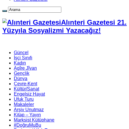
Alınteri Gazetesi 21.
Yüzyıla Sosyalizmi Yazacağız!
Güncel
İşçi Sınıfı
Kadın
Agîre Jîyan
Gençlik
Dünya
Çevre-Kent
Kültür/Sanat
Engelsiz Hayat
Ufuk Turu
Makaleler
Arşiv Unutmaz
Kitap – Yayın
Marksist Kütüphane
#DoğruMuBu