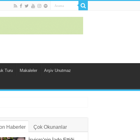
uk Turu
Makaleler
Arşiv Unutmaz
on Haberler
Çok Okunanlar
İsviçre’nin İade Ettiği