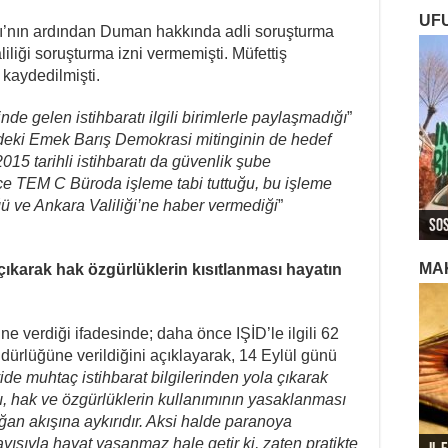
UF
amı’nın ardından Duman hakkında adli soruşturma
iliği soruşturma izni vermemişti. Müfettiş
kaydedilmişti.
nde gelen istihbaratı ilgili birimlerle paylaşmadığı
”
deki Emek Barış Demokrasi mitinginin de hedef
015 tarihli istihbaratı da güvenlik şube
 TEM C Büroda işleme tabi tuttuğu, bu işleme
ROJ
ROJ
Roj
ğü ve Ankara Valiliği’ne haber vermediği
”
Sos
Ger
Ger
Ger
Roj
MA
çıkarak hak özgürlüklerin kısıtlanması hayatın
e verdiği ifadesinde; daha önce IŞİD’le ilgili 62
dürlüğüne verildiğini açıklayarak, 14 Eylül günü
ide muhtaç istihbarat bilgilerinden yola çıkarak
sı, hak ve özgürlüklerin kullanımının yasaklanması
ğan akışına aykırıdır. Aksi halde paranoya
ayışıyla hayat yaşanmaz hale getir ki, zaten pratikte