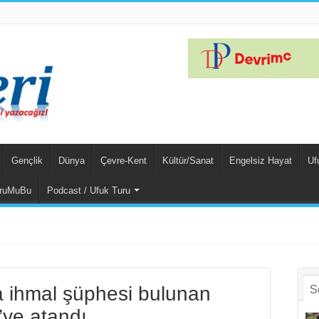
Gençlik
Dünya
Çevre-Kent
Kültür/Sanat
Engelsiz Hayat
Uf
ruMuBu
Podcast / Ufuk Turu
m Suçlu Hem Güçlü!
a ihmal şüphesi bulunan
S
’ye atandı