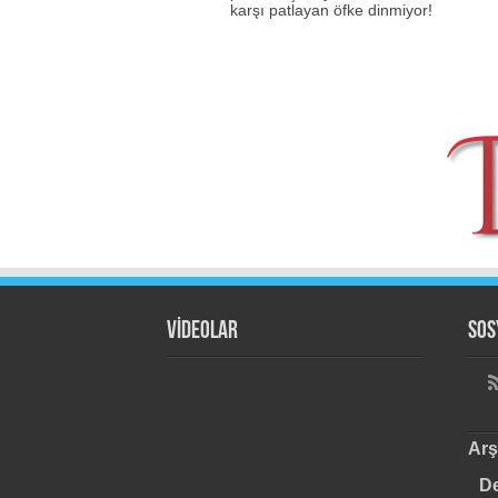
karşı patlayan öfke dinmiyor!
VİDEOLAR
Sos
Arş
De