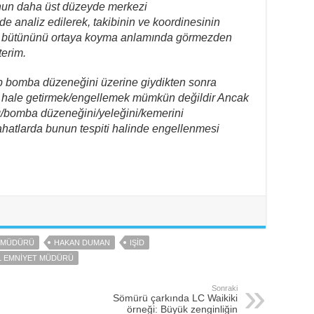
unun daha üst düzeyde merkezi
de analiz edilerek, takibinin ve koordinesinin
yın bütününü ortaya koyma anlamında görmezden
terim.
up bomba düzeneğini üzerine giydikten sonra
siz hale getirmek/engellemek mümkün değildir Ancak
cı/bomba düzeneğini/yeleğini/kemerini
hatlarda bunun tespiti halinde engellenmesi
E MÜDÜRÜ
HAKAN DUMAN
IŞID
İL EMNIYET MÜDÜRÜ
Sonraki
Sömürü çarkında LC Waikiki
örneği: Büyük zenginliğin