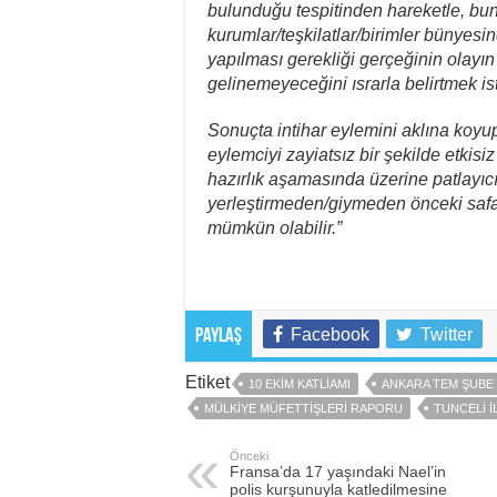
bulunduğu tespitinden hareketle, b
kurumlar/teşkilatlar/birimler bünyesin
yapılması gerekliği gerçeğinin ola
gelinemeyeceğini ısrarla belirtmek is
Sonuçta intihar eylemini aklına koy
eylemciyi zayiatsız bir şekilde etki
hazırlık aşamasında üzerine patlayı
yerleştirmeden/giymeden önceki safa
mümkün olabilir.”
Facebook
Twitter
Paylaş
Etiket
10 EKIM KATLIAMI
ANKARA TEM ŞUB
MÜLKIYE MÜFETTIŞLERI RAPORU
TUNCELI 
Önceki
Fransa’da 17 yaşındaki Nael’in
polis kurşunuyla katledilmesine