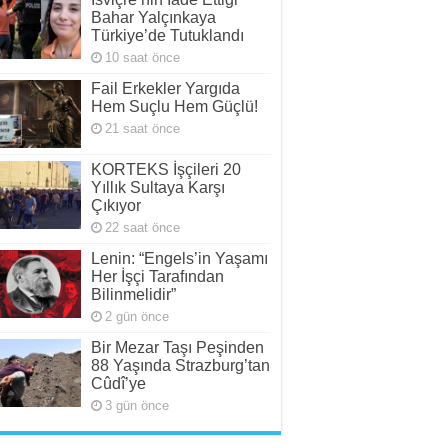
Bahar Yalçınkaya
Türkiye’de Tutuklandı
10 saat önce
Fail Erkekler Yargıda
Hem Suçlu Hem Güçlü!
21 saat önce
KORTEKS İşçileri 20
Yıllık Sultaya Karşı
Çıkıyor
22 saat önce
Lenin: “Engels’in Yaşamı
Her İşçi Tarafından
Bilinmelidir”
2 gün önce
Bir Mezar Taşı Peşinden
88 Yaşında Strazburg’tan
Cûdî’ye
3 gün önce