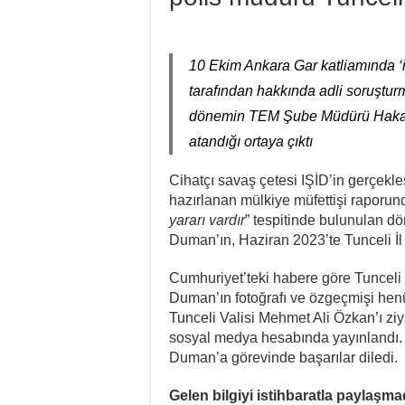
10 Ekim Ankara Gar katliamında ‘i
tarafından hakkında adli soruştu
dönemin TEM Şube Müdürü Hakan 
atandığı ortaya çıktı
Cihatçı savaş çetesi IŞİD’in gerçekle
hazırlanan mülkiye müfettişi raporu
yararı vardır
” tespitinde bulunulan
Duman’ın, Haziran 2023’te Tunceli İl 
Cumhuriyet’teki habere göre Tunceli 
Duman’ın fotoğrafı ve özgeçmişi he
Tunceli Valisi Mehmet Ali Özkan’ı ziyar
sosyal medya hesabında yayınlandı.
Duman’a görevinde başarılar diledi.
Gelen bilgiyi istihbaratla paylaşmad