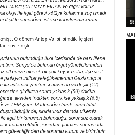
, MİT Müsteşarı Hakan FİDAN ve diğer kolluk
ma olayı ile ilgili görevi kötüye kullanma suç isnadı
ini ilişikte sunduğum işleme konulmama kararı
’96
Alm
Biz
12 
Kap
MA
işti. O dönem Antep Valisi, şimdiki İçişleri
arı söylemişti:
utlarının bulunduğu ülke içerisinde de bazı illerle
imatının Suriye’de bulunan örgüt yöneticilerinden
uz ülkemize girerek bir çok köy, kasaba, ilçe ve il
 patlayıcı intihar yeleği/kemerinin Gaziantep’te
rı ile eylemini yapılması arasında yaklaşık (12)
merkezine girdikten sonra yaklaşık (50) dakika
Teş
So
Dev
Ek
Par
ğında taksiden indikten sonra ise yaklaşık (6.5)
diği ve TEM Şube Müdürlüğü olarak sorumluluk
u düşünüldüğünde, sınırlarımız dışında ülkemiz
i ile ilgili bir kurumun bulunduğu, sorunsuz olarak
bir kurumun olduğu, sınırdan girilmesi sonrasında
raların güvenliğinden de sorumlu kurum ve birimlerin