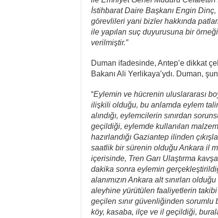
İstihbarat Daire Başkanı Engin Dinç
görevlileri yani bizler hakkında patla
ile yapılan suç duyurusuna bir örneğ
verilmiştir.”
Duman ifadesinde, Antep’e dikkat çekm
Bakanı Ali Yerlikaya’ydı. Duman, şunl
“
Eylemin ve hücrenin uluslararası boy
ilişkili olduğu, bu anlamda eylem tal
alındığı, eylemcilerin sınırdan soruns
geçildiği, eylemde kullanılan malzeme
hazırlandığı Gaziantep ilinden çıkışla
saatlik bir sürenin olduğu Ankara il 
içerisinde, Tren Garı Ulaştırma kavşa
dakika sonra eylemin gerçekleştiril
alanımızın Ankara alt sınırları olduğ
aleyhine yürütülen faaliyetlerin takib
geçilen sınır güvenliğinden sorumlu 
köy, kasaba, ilçe ve il geçildiği, bu