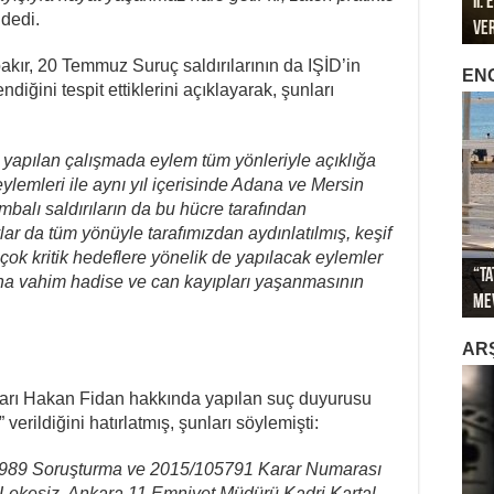
II.
196
196
 dedi.
Ve
Öze
Mar
Met
Met
ır, 20 Temmuz Suruç saldırılarının da IŞİD’in
EN
iğini tespit ettiklerini açıklayarak, şunları
apılan çalışmada eylem tüm yönleriyle açıklığa
lemleri ile aynı yıl içerisinde Adana ve Mersin
mbalı saldırıların da bu hücre tarafından
aylar da tüm yönüyle tarafımızdan aydınlatılmış, keşif
çok kritik hedeflere yönelik de yapılacak eylemler
“Ta
Sağ
ha vahim hadise ve can kayıpları yaşanmasının
Me
İkl
Sa
İti
Gök
AR
şarı Hakan Fidan hakkında yapılan suç duyurusu
” verildiğini hatırlatmış, şunları söylemişti:
1989 Soruşturma ve 2015/105791 Karar Numarası
 Lekesiz, Ankara 11 Emniyet Müdürü Kadri Kartal,