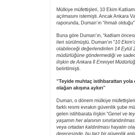
Mülkiye müfettişleri, 10 Ekim Katli
açılmasını istemişti. Ancak Ankara Val
raporunda, Duman’ın “ihmali olduğu” 
Buna göre Duman’ın, “
katliam öncesi
ileri sürülmüştü. Duman’ın “
10 Ekim’
olabileceği değerlendirilen 14 Eylül 2
müdürlüğüne göndermediği ve sadece
ilişkin de Ankara İl Emniyet Müdürlü
belirtilmişti.
“Teyide muhtaç istihbarattan yola 
olağan akışına aykırı”
Duman, o dönem mülkiye müfettişlerin
farklı resmi evrakın güvenlik şube mü
gelen istihbarata ilişkin “
Genel ve tey
yaşamın her alanının sınırlandırılma
veya ortadan kaldırılması hayatın ola
derecesinde, bu tarz bir güvenlik anl