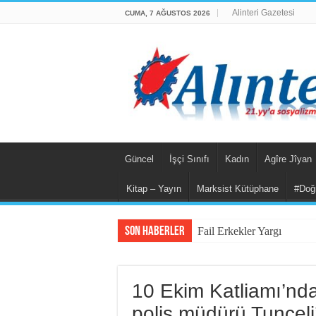
Alinteri Gazetesi
CUMA, 7 AĞUSTOS 2026
Güncel
İşçi Sınıfı
Kadın
Agîre Jîyan
Kitap – Yayın
Marksist Kütüphane
#Doğ
Son Haberler
Fail Erkekler Yargıda He
10 Ekim Katliamı’nd
polis müdürü Tunceli