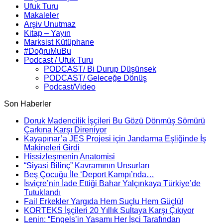
Ufuk Turu
Makaleler
Arşiv Unutmaz
Kitap – Yayın
Marksist Kütüphane
#DoğruMuBu
Podcast / Ufuk Turu
PODCAST/ Bi Durup Düşünsek
PODCAST/ Geleceğe Dönüş
Podcast/Video
Son Haberler
Doruk Madencilik İşçileri Bu Gözü Dönmüş Sömürü
Çarkına Karşı Direniyor
Kayapınar’a JES Projesi için Jandarma Eşliğinde İş
Makineleri Girdi
Hissizleşmenin Anatomisi
“Siyasi Bilinç” Kavramının Unsurları
Beş Çocuğu İle ‘Deport Kampı’nda…
İsviçre’nin İade Ettiği Bahar Yalçınkaya Türkiye’de
Tutuklandı
Fail Erkekler Yargıda Hem Suçlu Hem Güçlü!
KORTEKS İşçileri 20 Yıllık Sultaya Karşı Çıkıyor
Lenin: “Engels’in Yaşamı Her İşçi Tarafından