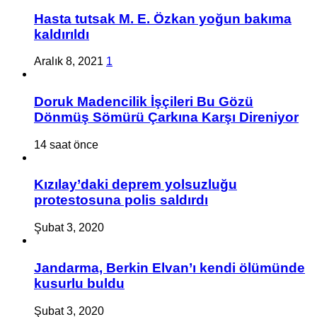
Hasta tutsak M. E. Özkan yoğun bakıma
kaldırıldı
Aralık 8, 2021
1
Doruk Madencilik İşçileri Bu Gözü
Dönmüş Sömürü Çarkına Karşı Direniyor
14 saat önce
Kızılay’daki deprem yolsuzluğu
protestosuna polis saldırdı
Şubat 3, 2020
Jandarma, Berkin Elvan’ı kendi ölümünde
kusurlu buldu
Şubat 3, 2020