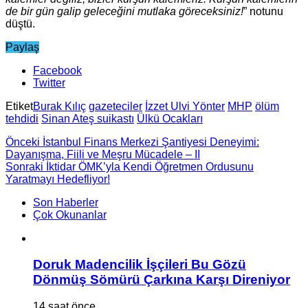
de bir gün galip geleceğini mutlaka göreceksiniz!
” notunu
düştü.
Paylaş
Facebook
Twitter
Etiket
Burak Kılıç
gazeteciler
İzzet Ulvi Yönter
MHP
ölüm
tehdidi
Sinan Ateş suikastı
Ülkü Ocakları
Önceki
İstanbul Finans Merkezi Şantiyesi Deneyimi:
Dayanışma, Fiili ve Meşru Mücadele – II
Sonraki
İktidar ÖMK’yla Kendi Öğretmen Ordusunu
Yaratmayı Hedefliyor!
Son Haberler
Çok Okunanlar
Doruk Madencilik İşçileri Bu Gözü
Dönmüş Sömürü Çarkına Karşı Direniyor
14 saat önce