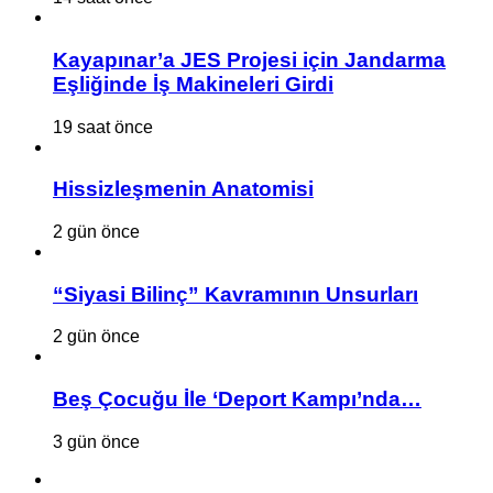
Kayapınar’a JES Projesi için Jandarma
Eşliğinde İş Makineleri Girdi
19 saat önce
Hissizleşmenin Anatomisi
2 gün önce
“Siyasi Bilinç” Kavramının Unsurları
2 gün önce
Beş Çocuğu İle ‘Deport Kampı’nda…
3 gün önce