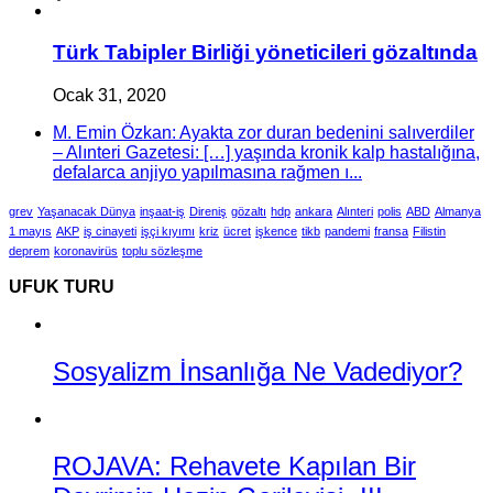
Türk Tabipler Birliği yöneticileri gözaltında
Ocak 31, 2020
M. Emin Özkan: Ayakta zor duran bedenini salıverdiler
– Alınteri Gazetesi: […] yaşında kronik kalp hastalığına,
defalarca anjiyo yapılmasına rağmen ı...
grev
Yaşanacak Dünya
inşaat-iş
Direniş
gözaltı
hdp
ankara
Alınteri
polis
ABD
Almanya
1 mayıs
AKP
iş cinayeti
işçi kıyımı
kriz
ücret
işkence
tikb
pandemi
fransa
Filistin
deprem
koronavirüs
toplu sözleşme
UFUK TURU
Sosyalizm İnsanlığa Ne Vadediyor?
ROJAVA: Rehavete Kapılan Bir