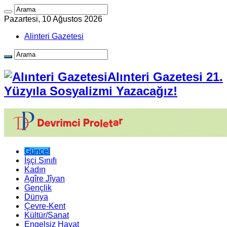
Pazartesi, 10 Ağustos 2026
Alinteri Gazetesi
Alınteri Gazetesi 21.
Yüzyıla Sosyalizmi Yazacağız!
Güncel
İşçi Sınıfı
Kadın
Agîre Jîyan
Gençlik
Dünya
Çevre-Kent
Kültür/Sanat
Engelsiz Hayat