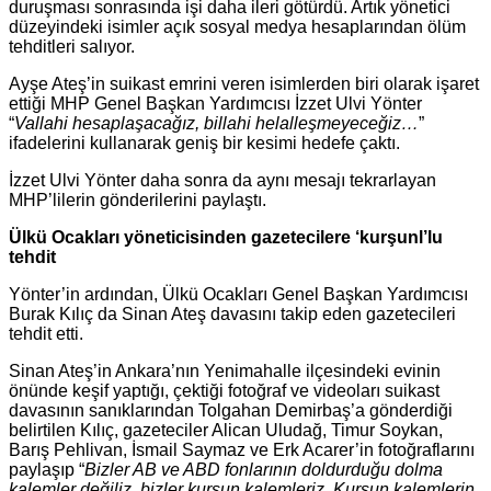
duruşması sonrasında işi daha ileri götürdü. Artık yönetici
düzeyindeki isimler açık sosyal medya hesaplarından ölüm
tehditleri salıyor.
Ayşe Ateş’in suikast emrini veren isimlerden biri olarak işaret
ettiği MHP Genel Başkan Yardımcısı İzzet Ulvi Yönter
“
Vallahi hesaplaşacağız, billahi helalleşmeyeceğiz…
”
ifadelerini kullanarak geniş bir kesimi hedefe çaktı.
İzzet Ulvi Yönter daha sonra da aynı mesajı tekrarlayan
MHP’lilerin gönderilerini paylaştı.
Ülkü Ocakları yöneticisinden gazetecilere ‘kurşunl’lu
tehdit
Yönter’in ardından, Ülkü Ocakları Genel Başkan Yardımcısı
Burak Kılıç da Sinan Ateş davasını takip eden gazetecileri
tehdit etti.
Sinan Ateş’in Ankara’nın Yenimahalle ilçesindeki evinin
önünde keşif yaptığı, çektiği fotoğraf ve videoları suikast
davasının sanıklarından Tolgahan Demirbaş’a gönderdiği
belirtilen Kılıç, gazeteciler Alican Uludağ, Timur Soykan,
Barış Pehlivan, İsmail Saymaz ve Erk Acarer’in fotoğraflarını
paylaşıp “
Bizler AB ve ABD fonlarının doldurduğu dolma
kalemler değiliz, bizler kurşun kalemleriz. Kurşun kalemlerin