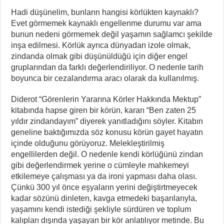
Hadi düşünelim, bunların hangisi körlükten kaynaklı?
Evet görmemek kaynaklı engellenme durumu var ama
bunun nedeni görmemek değil yaşamın sağlamcı şekilde
inşa edilmesi. Körlük ayrıca dünyadan izole olmak,
zindanda olmak gibi düşünüldüğü için diğer engel
gruplarından da farklı değerlendiriliyor. O nedenle tarih
boyunca bir cezalandırma aracı olarak da kullanılmış.
Diderot “Görenlerin Yararına Körler Hakkında Mektup”
kitabında hapse giren bir körün, kararı “Ben zaten 25
yıldır zindandayım” diyerek yanıtladığını söyler. Kitabın
geneline baktığımızda söz konusu körün gayet hayatın
içinde olduğunu görüyoruz. Melekleştirilmiş
engellilerden değil. O nedenle kendi körlüğünü zindan
gibi değerlendirmek yerine o cümleyle mahkemeyi
etkilemeye çalışması ya da ironi yapması daha olası.
Çünkü 300 yıl önce eşyaların yerini değiştirtmeyecek
kadar sözünü dinleten, kavga etmedeki başarılarıyla,
yaşamını kendi istediği şekliyle sürdüren ve toplum
kalıpları dışında yaşayan bir kör anlatılıyor metinde. Bu