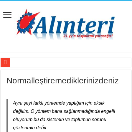
Fail Erkekler Yargıda Hem Suçlu Hem Güçlü!
Normalleştiremediklerinizdeniz
KORTEKS İşçileri 20 Yıllık Sultaya Karşı Çıkıyor
Bir Mezar Taşı Peşinden 88 Yaşında Strazburg’tan Cûdî’ye
II. Enternasyonal’in Sosyalizm Anlayışının 2.0 Versiyonu
Aynı şeyi farklı yöntemde yaptığım için eksik
değilim. O yöntem bana sağlanmadığında engelli
Stuttgart’ta Kadın Katliamı Girişimine Karşı Kadınlar
oluyorum bu da sistemin ve toplumun sorunu
Cezaevindeki 14. Gününde Özcan Aksu İşkenceyle mi Katledildi?
gözlerimin değil