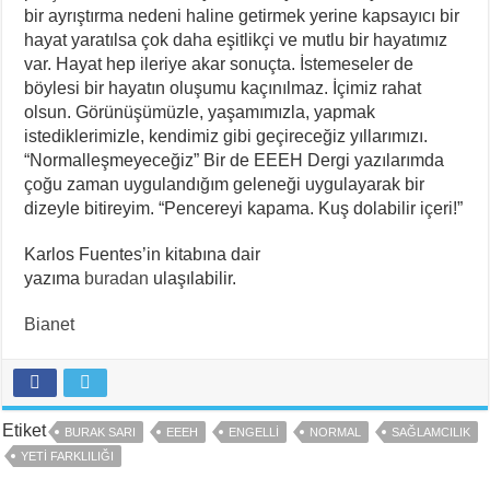
bir ayrıştırma nedeni haline getirmek yerine kapsayıcı bir
hayat yaratılsa çok daha eşitlikçi ve mutlu bir hayatımız
var. Hayat hep ileriye akar sonuçta. İstemeseler de
böylesi bir hayatın oluşumu kaçınılmaz. İçimiz rahat
olsun. Görünüşümüzle, yaşamımızla, yapmak
istediklerimizle, kendimiz gibi geçireceğiz yıllarımızı.
“Normalleşmeyeceğiz” Bir de EEEH Dergi yazılarımda
çoğu zaman uygulandığım geleneği uygulayarak bir
dizeyle bitireyim. “Pencereyi kapama. Kuş dolabilir içeri!”
Karlos Fuentes’in kitabına dair
yazıma
buradan
ulaşılabilir.
Bianet
Etiket
BURAK SARI
EEEH
ENGELLI
NORMAL
SAĞLAMCILIK
YETI FARKLILIĞI