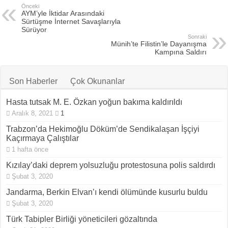
Önceki
AYM’yle İktidar Arasındaki
Sürtüşme İnternet Savaşlarıyla
Sürüyor
Sonraki
Münih’te Filistin’le Dayanışma
Kampına Saldırı
Son Haberler
Çok Okunanlar
Hasta tutsak M. E. Özkan yoğun bakıma kaldırıldı
Aralık 8, 2021
1
Trabzon’da Hekimoğlu Döküm’de Sendikalaşan İşçiyi
Kaçırmaya Çalıştılar
1 hafta önce
Kızılay’daki deprem yolsuzluğu protestosuna polis saldırdı
Şubat 3, 2020
Jandarma, Berkin Elvan’ı kendi ölümünde kusurlu buldu
Şubat 3, 2020
Türk Tabipler Birliği yöneticileri gözaltında