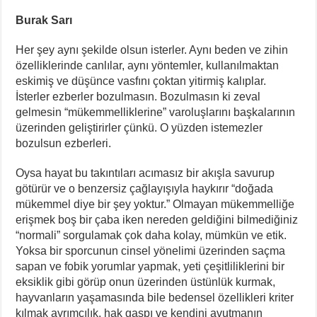
NATO Tutsakları Serbest Bırakılsın!
Burak Sarı
Sahel’den Ceuta’ya Yönelen Göç Dalgası
24. Munzur Kültür ve Doğa Festivali’nde Keyfi Gözaltılar
Her şey aynı şekilde olsun isterler. Aynı beden ve zihin
özelliklerinde canlılar, aynı yöntemler, kullanılmaktan
Avrupa’da “Tasarruf” Politikalarına Karşı Grev Dalgası Büyüyor
eskimiş ve düşünce vasfını çoktan yitirmiş kalıplar.
İsterler ezberler bozulmasın. Bozulmasın ki zeval
gelmesin “mükemmelliklerine” varoluşlarını başkalarının
üzerinden geliştirirler çünkü. O yüzden istemezler
bozulsun ezberleri.
Oysa hayat bu takıntıları acımasız bir akışla savurup
götürür ve o benzersiz çağlayışıyla haykırır “doğada
mükemmel diye bir şey yoktur.” Olmayan mükemmelliğe
erişmek boş bir çaba iken nereden geldiğini bilmediğiniz
“normali” sorgulamak çok daha kolay, mümkün ve etik.
Yoksa bir sporcunun cinsel yönelimi üzerinden saçma
sapan ve fobik yorumlar yapmak, yeti çeşitliliklerini bir
eksiklik gibi görüp onun üzerinden üstünlük kurmak,
hayvanların yaşamasında bile bedensel özellikleri kriter
kılmak ayrımcılık, hak gaspı ve kendini avutmanın