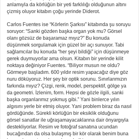
anlamıyla da körlüğün bir yeti farklılığı olduğunun altını
çizmiş oluyor kitabın çoğu yerinde Diderot.
Carlos Fuentes ise “Körlerin Şarkısı” kitabında şu soruyu
soruyor: “Sanki gözden başka organ yok mu? Görsel
olanı gözsüz de başaramaz mıyız?” Bu konuda
düşünmek sorgulamak için güzel bir açı sunuyor. Tabi
sağlamcılar bu konuda “her şeyi bildiği” için düşünmeye
gerek duymuyorlar ama olsun. Kitabın bir yerinde kilit
noktaya değiniyor Fuentes. “Biliyor musun ne oldu?
Görmeye başladım. 600 yıldır resim yapacağız diye göz
nuru döküyoruz. Her şey bir optik sorunu. Sınırlarımızın
farkında mıyız? Çizgi, renk, model, perspektif, gölge ya
da geometri. İzlenim, form. Hepsi de gözle ilgili, sanki
başka organlarımız yokmuş gibi.” Yani binlerce yılın
algısını yerle bir etmiş oluyor. Yani problem biraz da nasıl
gördüğünde. Sürekli körlüğün bir eksiklik olduğunu
görsel sanatlar ile uğraşamayacaklarına dair önyargıyla
destekliyorlar. Resim ve fotoğraf sanatına ucundan
bucağından da olsa bulaşmış bir kör olarak benim buna