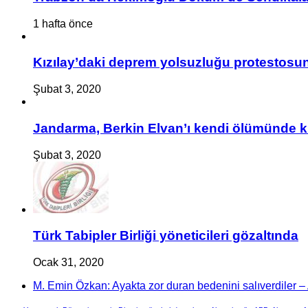
1 hafta önce
Kızılay’daki deprem yolsuzluğu protestosuna
Şubat 3, 2020
Jandarma, Berkin Elvan’ı kendi ölümünde k
Şubat 3, 2020
Türk Tabipler Birliği yöneticileri gözaltında
Ocak 31, 2020
M. Emin Özkan: Ayakta zor duran bedenini salıverdiler – A