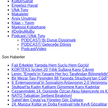
Kültür/Sanat
Engelsiz Hayat
Ufuk Turu
Makaleler
Arşiv Unutmaz
Kitap – Yayın
Marksist Kütüphane
#DoğruMuBu
Podcast / Ufuk Turu
PODCAST/ Bi Durup Düşünsek
PODCAST/ Geleceğe Dönüş
Podcast/Video
Son Haberler
Fail Erkekler Yargıda Hem Suçlu Hem Güçlü!
KORTEKS İşçileri 20 Yıllık Sultaya Karşı Çıkıyor
Lenin: “Engels’in Yaşamı Her İşçi Tarafından Bilinmelidir
Bir Mezar Taşı Peşinden 88 Yaşında Strazburg’tan Cûdî
II. Enternasyonal’in Sosyalizm Anlayışının 2.0 Versiyonu
Stuttgart’ta Kadın Katliamı Girişimine Karşı Kadınlar
Cezaevindeki 14. Gününde Özcan Aksu İşkenceyle mi Ka
NATO Tutsakları Serbest Bırakılsın!
Sahel’den Ceuta’ya Yönelen Göç Dalgası
24. Munzur Kültür ve Doğa Festivali’nde Keyfi Gözaltılar