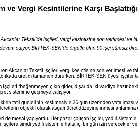
tem ve Vergi Kesintilerine Karşı Başlatt
kcanlar Tekstil’de işçileri, vergi kesintisine son verilmesi ve 
 devam ediyor. BİRTEK-SEN’de örgütlü olan 90 işçi süresiz diren
en Akcanlar Tekstil işçileri vergi kesintisine son verilmesi ve 
ğı fabrikada üretim tamamen dururken, BİRTEK-SEN üyesi işçiler ta
 işçileri “beğenmeyen çıkıp gider, dışarıda iki vardiya hazır bekl
ücret sistemine geçmeye çalışıyor.
ekilen tatil günlerinin kesilmesiyle 26 gün üzerinden yatırılması 
etlerin objektif olarak asgari ücret düzeyine inmesi anlamına g
ri de mesai yapıyordu. Her pazar çalışan işçiler, yedili sistemle
işçilere şimdi yedili sistemle hafta içi bir gün izin verecekler v