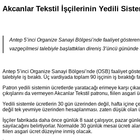
Akcanlar Tekstil İşçilerinin Yedili Sis
Antep 5’inci Organize Sanayi Bölgesi’nde faaliyet gösteren A
vazgeçilmesi talebiyle başlattıkları direniş 3’üncü gününde
Antep 5’inci Organize Sanayi Bölgesi’nde (OSB) faaliyet göster
talebiyle iş bıraktı. Üç vardiyada toplam 90 işçinin iş bıraktı
Patron yedili sistemin ücretlerde yaratacağı erimeye karşı çıkan
çıkışlarını da vermeyen Akcanlar Tekstil patronu, fiilen asgari 
Yedili sistemle ücretlerin 30 gün üzerinden değil, hafta içine ç
değil tek yevmiye üzerinden hesaplanması. zaten düşük olan ücr
İşçiler fabrikada daha önce günlük 8 saat çalışıyor, pazar günle
sayılacağını belirtiyorlar. Normalde 30 günlük mesai ücreti alan 
fiilen asgari ücret düzeyine inmiş olacak.