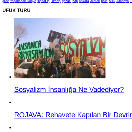
grev
Yaşanacak Dünya
inşaat-iş
Direniş
gözaltı
hdp
ankara
Alınteri
polis
ABD
Almanya
1
UFUK TURU
Sosyalizm İnsanlığa Ne Vadediyor?
ROJAVA: Rehavete Kapılan Bir Devrimin