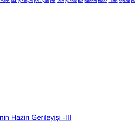
 mayıs
AKP
iş cinayeti
işçi kıyımı
kriz
ücret
işkence
tikb
pandemi
fransa
Filistin
deprem
ko
 Hazin Gerileyişi -III