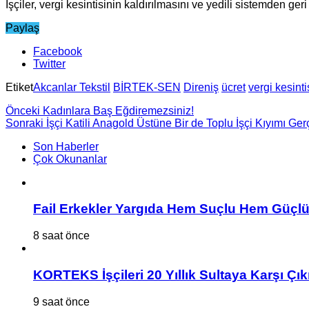
İşçiler, vergi kesintisinin kaldırılmasını ve yedili sistemden geri
Paylaş
Facebook
Twitter
Etiket
Akcanlar Tekstil
BİRTEK-SEN
Direniş
ücret
vergi kesinti
Önceki
Kadınlara Baş Eğdiremezsiniz!
Sonraki
İşçi Katili Anagold Üstüne Bir de Toplu İşçi Kıyımı Gerç
Son Haberler
Çok Okunanlar
Fail Erkekler Yargıda Hem Suçlu Hem Güçlü
8 saat önce
KORTEKS İşçileri 20 Yıllık Sultaya Karşı Çık
9 saat önce