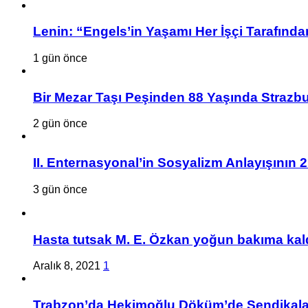
Lenin: “Engels’in Yaşamı Her İşçi Tarafından
1 gün önce
Bir Mezar Taşı Peşinden 88 Yaşında Strazbu
2 gün önce
II. Enternasyonal’in Sosyalizm Anlayışının 
3 gün önce
Hasta tutsak M. E. Özkan yoğun bakıma kald
Aralık 8, 2021
1
Trabzon’da Hekimoğlu Döküm’de Sendikalaşa