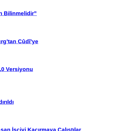
 Bilinmelidir”
rg’tan Cûdî’ye
2.0 Versiyonu
ırıldı
n İşçiyi Kaçırmaya Çalıştılar