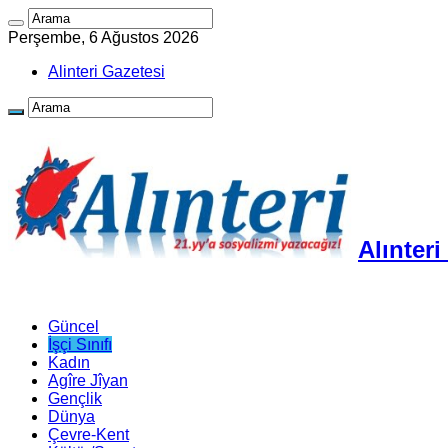
Perşembe, 6 Ağustos 2026
Alinteri Gazetesi
Alınter
Güncel
İşçi Sınıfı
Kadın
Agîre Jîyan
Gençlik
Dünya
Çevre-Kent