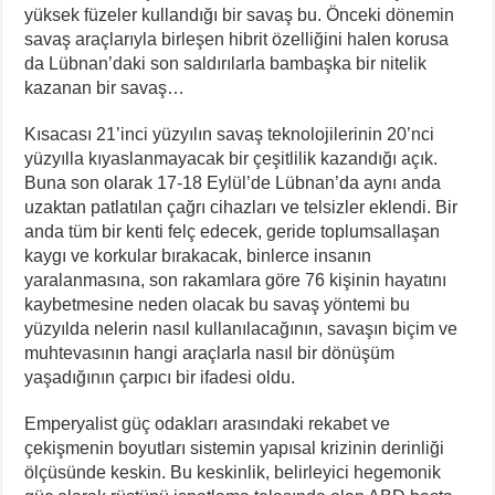
yüksek füzeler kullandığı bir savaş bu. Önceki dönemin
savaş araçlarıyla birleşen hibrit özelliğini halen korusa
da Lübnan’daki son saldırılarla bambaşka bir nitelik
kazanan bir savaş…
Kısacası 21’inci yüzyılın savaş teknolojilerinin 20’nci
yüzyılla kıyaslanmayacak bir çeşitlilik kazandığı açık.
Buna son olarak 17-18 Eylül’de Lübnan’da aynı anda
uzaktan patlatılan çağrı cihazları ve telsizler eklendi. Bir
anda tüm bir kenti felç edecek, geride toplumsallaşan
kaygı ve korkular bırakacak, binlerce insanın
yaralanmasına, son rakamlara göre 76 kişinin hayatını
kaybetmesine neden olacak bu savaş yöntemi bu
yüzyılda nelerin nasıl kullanılacağının, savaşın biçim ve
muhtevasının hangi araçlarla nasıl bir dönüşüm
yaşadığının çarpıcı bir ifadesi oldu.
Emperyalist güç odakları arasındaki rekabet ve
çekişmenin boyutları sistemin yapısal krizinin derinliği
ölçüsünde keskin. Bu keskinlik, belirleyici hegemonik