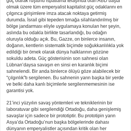
güç olarak rüştünü ispatlama telaşında olan ABD başta
olmak üzere tüm emperyalist kapitalist güç odaklarını en
çılgınca girişimlere imza atacak noktaya getirmiş
durumda. İsrail gibi tepeden tırnağa silahlandırılmış bir
bölge jandarması eliyle uygulamaya konulan her şeyin,
aslında bu odakla birlikte tasarlandığı, bu odağın
oluruyla olduğu açık. Bu, Gazze, on binlerce insanın,
doğanın, kentlerin sistematik biçimde soğukkanlılıkla yok
edildiği bir örnek olarak dünya halklarının gözüne
sokuldu adeta. Güç gösterisinin son sahnesi olan
Lübnan’daysa savaşın en sinsi en karanlık biçimi
sahnelendi. Bir anda binlerce ölüyü göze alabilecek bir
“çılgınlık”tı sergilenen. Bu sahnenin yarın başka bir yerde
ve belki daha kanlı biçimlerle sergilenmemesinin ise
garantisi yok.
21’inci yüzyılın savaş yöntemleri ve tekniklerinin bir
laboratuvar gibi sergilendiği Ortadoğu, daha genişlemiş
savaşlar için sadece bir prototiptir. Bu prototipin yarın
Asya’da Ortadoğu’nun başka bölgelerinde dahası
dünyanın emperyalistler açısından kritik olan her