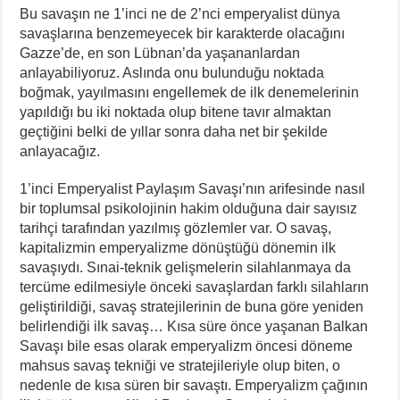
Bu savaşın ne 1’inci ne de 2’nci emperyalist dünya
savaşlarına benzemeyecek bir karakterde olacağını
Gazze’de, en son Lübnan’da yaşananlardan
anlayabiliyoruz. Aslında onu bulunduğu noktada
boğmak, yayılmasını engellemek de ilk denemelerinin
yapıldığı bu iki noktada olup bitene tavır almaktan
geçtiğini belki de yıllar sonra daha net bir şekilde
anlayacağız.
1’inci Emperyalist Paylaşım Savaşı’nın arifesinde nasıl
bir toplumsal psikolojinin hakim olduğuna dair sayısız
tarihçi tarafından yazılmış gözlemler var. O savaş,
kapitalizmin emperyalizme dönüştüğü dönemin ilk
savaşıydı. Sınai-teknik gelişmelerin silahlanmaya da
tercüme edilmesiyle önceki savaşlardan farklı silahların
geliştirildiği, savaş stratejilerinin de buna göre yeniden
belirlendiği ilk savaş… Kısa süre önce yaşanan Balkan
Savaşı bile esas olarak emperyalizm öncesi döneme
mahsus savaş tekniği ve stratejileriyle olup biten, o
nedenle de kısa süren bir savaştı. Emperyalizm çağının