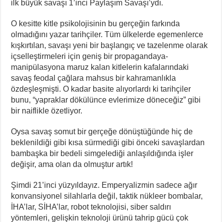
ilk büyük savaşı 1’inci Paylaşım Savaşı’ydı.
O kesitte kitle psikolojisinin bu gerçeğin farkında
olmadığını yazar tarihçiler. Tüm ülkelerde egemenlerce
kışkırtılan, savaşı yeni bir başlangıç ve tazelenme olarak
içselleştirmeleri için geniş bir propagandaya-
manipülasyona maruz kalan kitlelerin kafalarındaki
savaş feodal çağlara mahsus bir kahramanlıkla
özdeşleşmişti. O kadar basite alıyorlardı ki tarihçiler
bunu, “yapraklar dökülünce evlerimize döneceğiz” gibi
bir naiflikle özetliyor.
Oysa savaş somut bir gerçeğe dönüştüğünde hiç de
beklenildiği gibi kısa sürmediği gibi önceki savaşlardan
bambaşka bir bedeli simgelediği anlaşıldığında işler
değişir, ama olan da olmuştur artık!
Şimdi 21’inci yüzyıldayız. Emperyalizmin sadece ağır
konvansiyonel silahlarla değil, taktik nükleer bombalar,
İHA’lar, SİHA’lar, robot teknolojisi, siber saldırı
yöntemleri, gelişkin teknoloji ürünü tahrip gücü çok