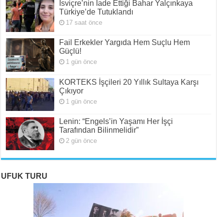
İsviçre’nin İade Ettiği Bahar Yalçınkaya
Türkiye’de Tutuklandı
17 saat önce
Fail Erkekler Yargıda Hem Suçlu Hem
Güçlü!
1 gün önce
KORTEKS İşçileri 20 Yıllık Sultaya Karşı
Çıkıyor
1 gün önce
Lenin: “Engels’in Yaşamı Her İşçi
Tarafından Bilinmelidir”
2 gün önce
UFUK TURU