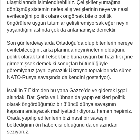
ulaştıklarında isimlendirebiliriz. Çelişkiler yumağına
dönüşmüş sistemin nefes alış verişlerinin neye ve nasıl
evrileceğini politik olarak öngörsek bile o politik
öngörülere uygun tutumlar geliştiremiyorsak eğer neyin
yaşandığını aslında çok da anlamamışız demektir.
Son günlerde/aylarda Ortadoğu’da olup bitenlerin nereye
evrilebileceğini, arka planında neyin/nelerin olduğunu
politik olarak tahlil etsek bile buna uygun bir hazırlık içine
girmemişsek demek ki sonuçları bütünlüğüyle
göremiyoruz (aynı aymazlık Ukrayna topraklarında süren
NATO-Rusya savaşında da kendini gösteriyor).
İsrail’in 7 Ekim’den bu yana Gazze’de ve giderek işgal
altındaki Batı Şeria ve Lübnan’da yapıp ettikleri politik
olarak öngördüğümüz bir 3’üncü dünya savaşının
kapısını aralayacak mahiyettedir diyoruz hemen hepimiz.
Orada yapılıp edilenlerin bizi nasıl bir savaşın
beklediğinin ön habercisi olduğunu da en azından
seziyoruz.