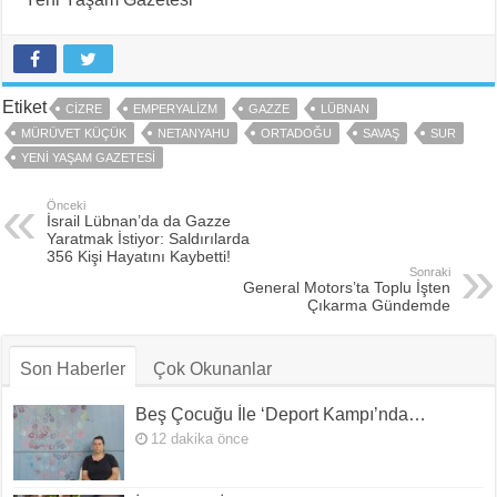
Etiket
CIZRE
EMPERYALIZM
GAZZE
LÜBNAN
MÜRÜVET KÜÇÜK
NETANYAHU
ORTADOĞU
SAVAŞ
SUR
YENI YAŞAM GAZETESI
Önceki
İsrail Lübnan’da da Gazze
Yaratmak İstiyor: Saldırılarda
356 Kişi Hayatını Kaybetti!
Sonraki
General Motors’ta Toplu İşten
Çıkarma Gündemde
Son Haberler
Çok Okunanlar
Beş Çocuğu İle ‘Deport Kampı’nda…
12 dakika önce