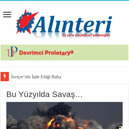
İsviçre’nin İade Ettiği Bahar Yalçınkaya Türkiye’
Bu Yüzyılda Savaş…