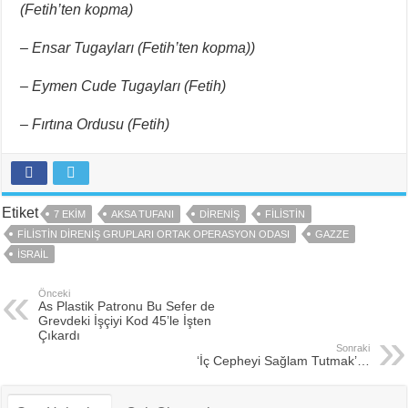
(Fetih’ten kopma)
–
Ensar Tugayları (Fetih’ten kopma))
–
Eymen Cude Tugayları (Fetih)
–
Fırtına Ordusu (Fetih)
Etiket
7 EKIM
AKSA TUFANI
DIRENIŞ
FILISTIN
FILISTIN DIRENIŞ GRUPLARI ORTAK OPERASYON ODASI
GAZZE
İSRAIL
Önceki
As Plastik Patronu Bu Sefer de
Grevdeki İşçiyi Kod 45’le İşten
Çıkardı
Sonraki
‘İç Cepheyi Sağlam Tutmak’…