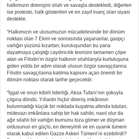
halkımızın direnişini silah ve savaşla destekledi, diğerleri
ise protesto, halk gösterileri ve en zayıf inanç olan siyasi
destekle.
“Halkımızın ve ulusumuzun mücadelesinde bir dönüm
noktası olan 7 Ekim ve sonrasında yaşananlar, gaspçı
varlığın yüzünü kızartan, kuruluşundan bu yana
dayatmaya çalıştığı caydırıcılık teorisini tamamen çöpe
atan ve Filistin’in özgür halkının silahlarıyla kurtuluşuna
giden yolda bir adım olarak ulusun özgür savaşçılarına
Filistin savaşçılarına katılma kapısını açan önemli bir
dönüm noktası olarak tarihe geçecektir.
“İşgal ve onun kibirli liderliği, Aksa Tufanı’nın şokuyla
çılgına döndü. Yıllardır hiçbir direniş imkânının
bulunmadığı küçük bir noktada kuşatma altında tutulan,
mütevazı imkânlara sahip bir hak sahibi, nasıl olur da
ağır silahlı bir varlığın burnunu toza gömer ve düşman
ordusunun en güçlü, en deneyimli ve en uyanık tümeni
olarak kabul edilen Gazze Askeri Tümeni’ni ezebilirdi?