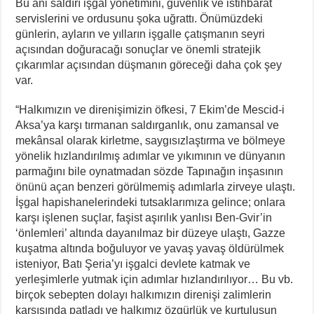
Bu ani saldırı işgal yönetimini, güvenlik ve istihbarat
servislerini ve ordusunu şoka uğrattı. Önümüzdeki
günlerin, ayların ve yılların işgalle çatışmanın seyri
açısından doğuracağı sonuçlar ve önemli stratejik
çıkarımlar açısından düşmanın göreceği daha çok şey
var.
“Halkımızın ve direnişimizin öfkesi, 7 Ekim’de Mescid-i
Aksa’ya karşı tırmanan saldırganlık, onu zamansal ve
mekânsal olarak kirletme, saygısızlaştırma ve bölmeye
yönelik hızlandırılmış adımlar ve yıkımının ve dünyanın
parmağını bile oynatmadan sözde Tapınağın inşasının
önünü açan benzeri görülmemiş adımlarla zirveye ulaştı.
İşgal hapishanelerindeki tutsaklarımıza gelince; onlara
karşı işlenen suçlar, faşist aşırılık yanlısı Ben-Gvir’in
‘önlemleri’ altında dayanılmaz bir düzeye ulaştı, Gazze
kuşatma altında boğuluyor ve yavaş yavaş öldürülmek
isteniyor, Batı Şeria’yı işgalci devlete katmak ve
yerleşimlerle yutmak için adımlar hızlandırılıyor… Bu vb.
birçok sebepten dolayı halkımızın direnişi zalimlerin
karşısında patladı ve halkımız özgürlük ve kurtuluşun