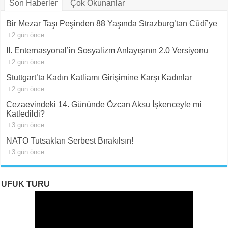
Son Haberler
Çok Okunanlar
Bir Mezar Taşı Peşinden 88 Yaşında Strazburg’tan Cûdî’ye
2 gün önce
II. Enternasyonal’in Sosyalizm Anlayışının 2.0 Versiyonu
2 gün önce
Stuttgart’ta Kadın Katliamı Girişimine Karşı Kadınlar
2 gün önce
Cezaevindeki 14. Gününde Özcan Aksu İşkenceyle mi
Katledildi?
3 gün önce
NATO Tutsakları Serbest Bırakılsın!
3 gün önce
UFUK TURU