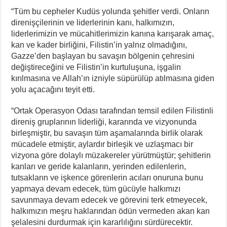
“Tüm bu cepheler Kudüs yolunda şehitler verdi. Onların
direnişçilerinin ve liderlerinin kanı, halkımızın,
liderlerimizin ve mücahitlerimizin kanına karışarak amaç,
kan ve kader birliğini, Filistin’in yalnız olmadığını,
Gazze’den başlayan bu savaşın bölgenin çehresini
değiştireceğini ve Filistin’in kurtuluşuna, işgalin
kırılmasına ve Allah’ın izniyle süpürülüp atılmasına giden
yolu açacağını teyit etti.
“Ortak Operasyon Odası tarafından temsil edilen Filistinli
direniş gruplarının liderliği, kararında ve vizyonunda
birleşmiştir, bu savaşın tüm aşamalarında birlik olarak
mücadele etmiştir, aylardır birleşik ve uzlaşmacı bir
vizyona göre dolaylı müzakereler yürütmüştür; şehitlerin
kanları ve geride kalanların, yerinden edilenlerin,
tutsakların ve işkence görenlerin acıları onuruna bunu
yapmaya devam edecek, tüm gücüyle halkımızı
savunmaya devam edecek ve görevini terk etmeyecek,
halkımızın meşru haklarından ödün vermeden akan kan
şelalesini durdurmak için kararlılığını sürdürecektir.