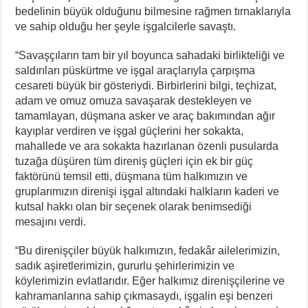
bedelinin büyük olduğunu bilmesine rağmen tırnaklarıyla
ve sahip olduğu her şeyle işgalcilerle savaştı.
“Savaşçıların tam bir yıl boyunca sahadaki birlikteliği ve
saldırıları püskürtme ve işgal araçlarıyla çarpışma
cesareti büyük bir gösteriydi. Birbirlerini bilgi, teçhizat,
adam ve omuz omuza savaşarak destekleyen ve
tamamlayan, düşmana asker ve araç bakımından ağır
kayıplar verdiren ve işgal güçlerini her sokakta,
mahallede ve ara sokakta hazırlanan özenli pusularda
tuzağa düşüren tüm direniş güçleri için ek bir güç
faktörünü temsil etti, düşmana tüm halkımızın ve
gruplarımızın direnişi işgal altındaki halkların kaderi ve
kutsal hakkı olan bir seçenek olarak benimsediği
mesajını verdi.
“Bu direnişçiler büyük halkımızın, fedakâr ailelerimizin,
sadık aşiretlerimizin, gururlu şehirlerimizin ve
köylerimizin evlatlarıdır. Eğer halkımız direnişçilerine ve
kahramanlarına sahip çıkmasaydı, işgalin eşi benzeri