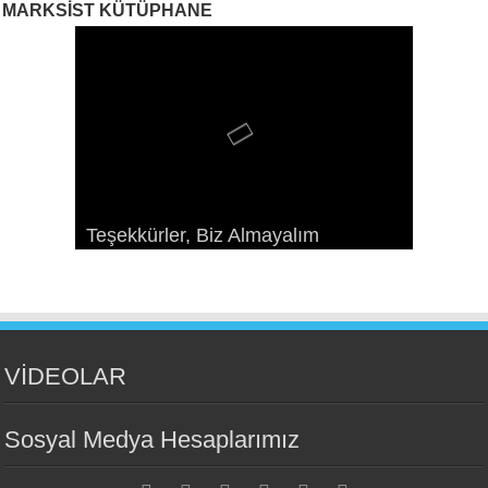
MARKSIST KÜTÜPHANE
Sosyalizme Çekim Gücünü Yeniden
Ekonomizm Taraftarlarıyla Bir
Paris Komünü: Geçmişteki
Teşekkürler, Biz Almayalım
Kazandırmak
Devrimin Esasları ve Örgütlenmesi
Konuşma
geleceğimiz*
VİDEOLAR
Sosyal Medya Hesaplarımız