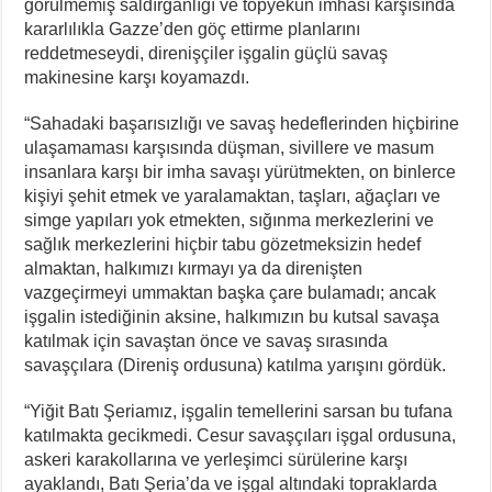
görülmemiş saldırganlığı ve topyekûn imhası karşısında
kararlılıkla Gazze’den göç ettirme planlarını
reddetmeseydi, direnişçiler işgalin güçlü savaş
makinesine karşı koyamazdı.
“Sahadaki başarısızlığı ve savaş hedeflerinden hiçbirine
ulaşamaması karşısında düşman, sivillere ve masum
insanlara karşı bir imha savaşı yürütmekten, on binlerce
kişiyi şehit etmek ve yaralamaktan, taşları, ağaçları ve
simge yapıları yok etmekten, sığınma merkezlerini ve
sağlık merkezlerini hiçbir tabu gözetmeksizin hedef
almaktan, halkımızı kırmayı ya da direnişten
vazgeçirmeyi ummaktan başka çare bulamadı; ancak
işgalin istediğinin aksine, halkımızın bu kutsal savaşa
katılmak için savaştan önce ve savaş sırasında
savaşçılara (Direniş ordusuna) katılma yarışını gördük.
“Yiğit Batı Şeriamız, işgalin temellerini sarsan bu tufana
katılmakta gecikmedi. Cesur savaşçıları işgal ordusuna,
askeri karakollarına ve yerleşimci sürülerine karşı
ayaklandı, Batı Şeria’da ve işgal altındaki topraklarda