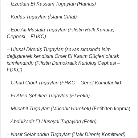
–
İzzeddin El Kassam Tugayları (Hamas)
–
Kudüs Tugayları (İslami Cihat)
–
Ebu Ali Mustafa Tugayları (Filistin Halk Kurtuluş
Cephesi – FHKC)
–
Ulusal Direniş Tugayları (savaş sırasında isim
değiştirerek kendisini Ömer El Kasım Güçleri olarak
isimlendirdi) (Filistin Demokratik Kurtuluş Cephesi –
FDKC)
–
Cihad Cibril Tugayları (FHKC – Genel Komutanlık)
–
El Aksa Şehitleri Tugayları (El Fetih)
–
Mücahit Tugayları (Mücahit Hareketi)
(Fetih’ten kopma)
–
Abdülkadir El Hüseyni Tugayları (Fetih)
–
Nasır Selahaddin Tugayları (Halk Direniş Komiteleri)