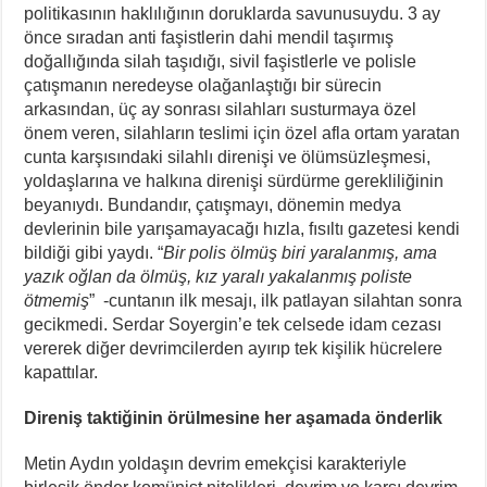
politikasının haklılığının doruklarda savunusuydu. 3 ay
önce sıradan anti faşistlerin dahi mendil taşırmış
doğallığında silah taşıdığı, sivil faşistlerle ve polisle
çatışmanın neredeyse olağanlaştığı bir sürecin
arkasından, üç ay sonrası silahları susturmaya özel
önem veren, silahların teslimi için özel afla ortam yaratan
cunta karşısındaki silahlı direnişi ve ölümsüzleşmesi,
yoldaşlarına ve halkına direnişi sürdürme gerekliliğinin
beyanıydı. Bundandır, çatışmayı, dönemin medya
devlerinin bile yarışamayacağı hızla, fısıltı gazetesi kendi
bildiği gibi yaydı. “
Bir polis ölmüş biri yaralanmış, ama
yazık oğlan da ölmüş, kız yaralı yakalanmış poliste
ötmemiş
” -cuntanın ilk mesajı, ilk patlayan silahtan sonra
gecikmedi. Serdar Soyergin’e tek celsede idam cezası
vererek diğer devrimcilerden ayırıp tek kişilik hücrelere
kapattılar.
Direniş taktiğinin örülmesine her aşamada önderlik
Metin Aydın yoldaşın devrim emekçisi karakteriyle