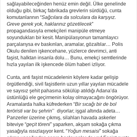
sağlayabileceğinden henüz emin değil. Ülke genelinde
olduğu gibi, birkaç fabrikada grevlerin sürdüğü, cunta
komutanlarının “
Sağcılara da solculara da karşıyız.
Greve gerek yok, haklarınız gözetilecek
”
propagandasıyla emekçileri manipüle etmeye
soyundukları bir kesit. Manipülasyonun tamamlayıcı
parçalarıysa ev baskınları, aramalar, gözaltılar… Polis
Okulu denilen işkencehane, yüzlerce devrimci, anti
faşist, halktan insanla dolu… Bunu, emekçi semtlerinde
hızla yayılan ilk işkencede ölüm haberi izliyor.
Cunta, anti faşist mücadelenin köylere kadar gelişip
örgütlendiği, sivil faşistlerin uzun yıllar yayılan mücadele
ve sayısız şehit pahasına sökülüp atıldığı Adana’da
üstünlüğü ele geçirmenin kolay olmayacağını öngörüyor.
Aramalarda halka küfrederken “
Bir sıcağı bir de bol
teröristi var bu şehrin
’’ diyorlar; işgal altında adeta…
Panzerler üzerine çıkmış, silahları havada askerler
biteviye “
geçit töreni
” yaparken, akşam sokağa çıkma
yasağıyla ıssızlaşıyor kent. “
Yoğun mesaisi
” sokağa