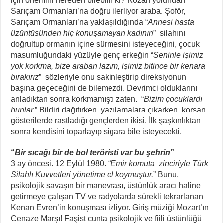
için önemini nereden bilebilir ki? Kozan yolundan
Sarıçam Ormanları’na doğru ilerliyor araba. Şoför,
Sarıçam Ormanları’na yaklaşıldığında “
Annesi hasta
üzüntüsünden hiç konuşamayan kadının
” silahını
doğrultup ormanın içine sürmesini isteyeceğini, çocuk
masumluğundaki yüzüyle genç erkeğin “
Seninle işimiz
yok korkma, bize araban lazım, işimiz bitince bir kenara
bırakırız
” sözleriyle onu sakinleştirip direksiyonun
başına geçeceğini de bilemezdi. Devrimci olduklarını
anladıktan sonra korkmamıştı zaten. “
Bizim çocuklardı
bunlar.
” Bildiri dağıtırken, yazılamalara çıkarken, korsan
gösterilerde rastladığı gençlerden ikisi. İlk şaşkınlıktan
sonra kendisini toparlayıp sigara bile isteyecekti.
“
Bir sıcağı bir de bol teröristi var bu şehrin
”
3 ay öncesi. 12 Eylül 1980. “
Emir komuta zinciriyle Türk
Silahlı Kuvvetleri yönetime el koymuştur.
” Bunu,
psikolojik savaşın bir manevrası, üstünlük aracı haline
getirmeye çalışan TV ve radyolarda sürekli tekrarlanan
Kenan Evren’in konuşması izliyor. Giriş müziği Mozart’ın
Cenaze Marşı! Faşist cunta psikolojik ve fiili üstünlüğü