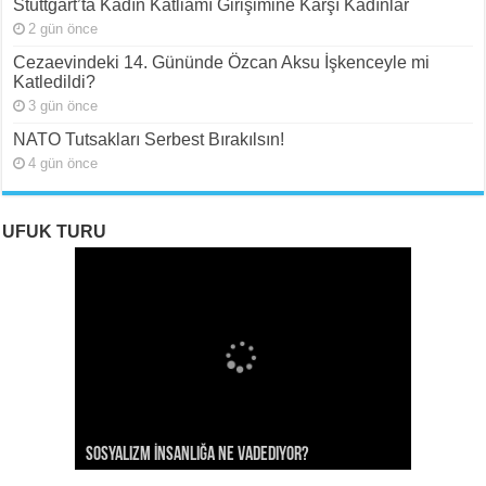
Stuttgart’ta Kadın Katliamı Girişimine Karşı Kadınlar
2 gün önce
Cezaevindeki 14. Gününde Özcan Aksu İşkenceyle mi
Katledildi?
3 gün önce
NATO Tutsakları Serbest Bırakılsın!
4 gün önce
UFUK TURU
ROJAVA: Rehavete Kapılan Bir Devrimin Hazin
ROJAVA: Rehavete Kapılan Bir Devrimin Hazin
Rojava: Rehavete Kapılan Bir Devrimin Hazin
Sosyalizm İnsanlığa Ne Vadediyor?
Gerileyişi -III
Gerileyişi -II
Gerileyişi*
Rojava Devrimi İçin Yangın Alarmı