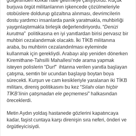
gölgesinden korkar hale getirmeye çalışıyordu. Küçük
burjuva örgüt militanlarının işkencede çözülmeleriyle
otobüslere doldurup gözaltına alınması, devrimcilerin
dostu yardımcı insanlarda panik yaratmakla, muhbirliği
yaygınlaştırmakla birleşik değerlendiriyordu. “
Denizi
kurutma
” politikasına en iyi yanıtlardan birisi pervasız bir
muhbiri cezalandırmak olacaktı. İki TİKB militanına
araba, bu muhbirin cezalandırılması eyleminde
kullanmak için gerekliydi. Arabayı alıp yeniden dönerken
Kiremithane-Tahsilli Mahallesi‘nde arama yapmak
isteyen polislerin “
Dur!
” ihtarına verilen yanıtla başlayan
çatışma, semtin bir ucundan başlayıp boytan boya
sürecekti. Kurşun ve cam kesikleriyle yaralanan iki TİKB
militanı, direniş politikasını bu kez “
Silahı olan hiçbir
TİKB’linin çatışmadan ele geçmemesi
” halkasından
öreceklerdi.
Metin Aydın yoldaş hastanede gözlerini kapatıncaya
kadar, faşist cuntaya karşı direnişin sıra neferi, önderi ve
örgütleyicisiydi.