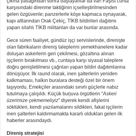
çıkma yasağından sonra başlayanlar da var! Faşist cunta
karşısındaki direnme taktiğinin içselleştirilmesinden
gelen özgüvenle; panzerlerle köşe kapmaca oynayarak,
kapı altlarından Orak Çekiç, TİKB bildirileri dağıtımı
yapan silahlı TİKB militanları da var bunlar arasında.
Gece süren faaliyet, gündüz işçi servislerinde, direnişte
olan fabrikaların direniş taleplerini yemekhanelere kadar
doluşan askerlerin geri çekilmesi, gözaltına alınan
işçilerin bırakılması vb., cuntaya karşı siyasal taleplere
doğru genişletilmesi çağrıları yapan bildiri dağıtımlarına
dönüşüyor. İlk raund olarak, inen şalterlerin yeniden
kalkmaması, halkın buralara desteği özel bir önem
taşıyordu. Emekçiler arasındaki sınırlı güçlerle nabız
tutulmaya çalışıldı. Küçük burjuva örgütlerin “
Askeri
üzerimize çekmemeliyiz
” diyerek kendi afişlerini
söktükleri, kendi yazılamalarını sildikleri, fakat işçilerin
inen şalterleri kaldırmamakta kararlı oldukları gelen ilk
haberler arasındaydı.
Direniş stratejisi