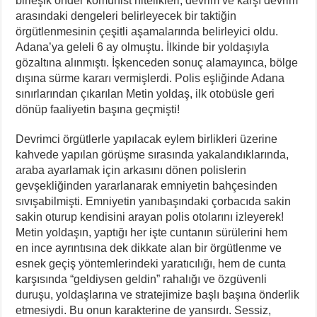
birleşik önder komünist nitelikleri, devrim ve karşı devrim
arasındaki dengeleri belirleyecek bir taktiğin
örgütlenmesinin çeşitli aşamalarında belirleyici oldu.
Adana’ya geleli 6 ay olmuştu. İlkinde bir yoldaşıyla
gözaltına alınmıştı. İşkenceden sonuç alamayınca, bölge
dışına sürme kararı vermişlerdi. Polis eşliğinde Adana
sınırlarından çıkarılan Metin yoldaş, ilk otobüsle geri
dönüp faaliyetin başına geçmişti!
Devrimci örgütlerle yapılacak eylem birlikleri üzerine
kahvede yapılan görüşme sırasında yakalandıklarında,
araba ayarlamak için arkasını dönen polislerin
gevşekliğinden yararlanarak emniyetin bahçesinden
sıvışabilmişti. Emniyetin yanıbaşındaki çorbacıda sakin
sakin oturup kendisini arayan polis otolarını izleyerek!
Metin yoldaşın, yaptığı her işte cuntanın sürülerini hem
en ince ayrıntısına dek dikkate alan bir örgütlenme ve
esnek geçiş yöntemlerindeki yaratıcılığı, hem de cunta
karşısında “geldiysen geldin” rahalığı ve özgüvenli
duruşu, yoldaşlarına ve stratejimize başlı başına önderlik
etmesiydi. Bu onun karakterine de yansırdı. Sessiz,