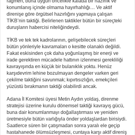
rağmen, buna uygun öncelikle kafada bir hazırlık ve
konumlanış içinde olmama hayırhahlığı… Ve aktif
direnişe göre örgütsel hazırlığını yapmaya çalışan
TİKB’nin taktiği. Belirlenen taktikler bütün bir süreçteki
duruşların habercisi niteliğindeydi.
TİKB ve tek tek kadrolarının, gelişebilecek süreçleri
bütün yönleriyle kavramaları o kesitte olanaklı değildi.
Fakat eskisinden çok daha yoğunlaşmış bir enerji ve
irade gerektiren mücadele hattının izlenmesi gerekliliği
kavrayışında en küçük bir bulanıklık yoktu. Henüz
karşıdevrim lehine bozulmayan dengeler varken geri
çekilme taktiğini savunmak; kıpırtısızlığın, emekçileri
yüzüstü bırakmanın taktiği olabilirdi ancak.
Adana İl Komitesi üyesi Metin Aydın yoldaş, direnme
stratejisi üzerine kurulu dönemsel taktiği kavrayış gücü,
buna dair konumlanmayı doğallaştırması ve yeniden
üretmesiyle bütün varlığıyla önder yoldaşlardan birisiydi.
Saatlerce süren bir çatışmadan sonra yaralı ele geçip
hastahanede ölümsüzleşmesi, cuntaya karşı aktif direniş