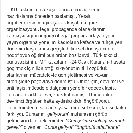
TİKB, askeri cunta koşullarında mücadelenin
hazırlıklarına önceden başlamıştı. Yeraltı
örgütlenmesinin ağırlaşacak koşullara göre
organizasyonu, legal propaganda olanaklarının
kalmayacağını öngören illegal propagandaya uygun
yayın organına yönelim, kadroların kafaca ve ruhça yeni
dönemin koşullarına geçişte bilinçsel dönüşümünü
hedefleyen eğitimi bunlardan bazılarıydı. Türk tekelci
burjuvazisinin, IMF kararlarını -24 Ocak Kararları- hayata
geçirmek için ilan ettiği sıkıyönetim, fiili özgürlük
alanlarının mücadeleyle genişletilmesi ve yaygın
direnişlerle paçavraya dönmüştü. Onlar için, devrimci ve
anti faşist mücadele dalgasını yerle bir edecek faşist
cuntadan farklı bir seçenek kalmamıştı. Bunu bütün
devrimci örgütler, hatta aydınlar dahi öngörüyordu.
Belirlemeden çıkarılan siyasal örgütsel sonuçlar ise farklı
farklıydı. Cuntanın “
geliyorum
” muhtırasını görüp
gelmesini dahi beklemeden “G
eri çekilme taktiği izlemek
gerekir
” diyenler, “
Cunta geliyor
” “
öngörülü tahlillerine
”