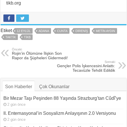
tikb.org
Etiket
12 EYLÜL
ADANA
CUNTA
DIRENIŞ
METIN AYDIN
TAKTIK
TİKB
Önceki
Rojin’in Ölümüne İlişkin Son
Rapor da Şüpheleri Gidermedi!
Sonraki
Gençler Polis İşkencesini Anlattı:
Tecavüzle Tehdit Edildik
Son Haberler
Çok Okunanlar
Bir Mezar Taşı Peşinden 88 Yaşında Strazburg’tan Cûdî’ye
2 gün önce
II. Enternasyonal’in Sosyalizm Anlayışının 2.0 Versiyonu
2 gün önce