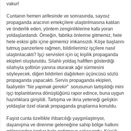
vakur!
Cuntanın hemen arifesinde ve sonrasında, sayısız
propaganda aracının emekçilere ulaştırılmasına katılan
ve önderlik eden, yöntem zenginliklerine kafa yoran
yoldaşlardandı. Örneğin, fabrika önlerine gitmemiz, hele
hele eskisi gibi içine girmemiz imkansızdı. Köşe başlarını
tutmuş panzerlere rağmen, bildirilerimiz işçilere nasıl
ulaştırılacaktı? İşçi servisleri için üç kişilik propaganda
ekipleri oluşturuldu. Silahlı yoldaş hafiften gösterdiği
silahıyla şoförün yanına oturarak ağır sürmesini
söyleyecek, diğeri bildirileri dağıtırken üçüncüsü sözlü
propaganda yapacaktı. Servis propaganda ekipleri,
faaliyetin “
Ne yapmak gerekir
” sorusunun tartışıldığı mini
işçi toplantılarına dönüştüğünü rapor edince, buna uygun
hazırlıklara girişildi. Tartışma ve ikna yeteneği gelişkin
yoldaşlar özel olarak propaganda gruplarına konuldu.
Faşist cunta özellikle ihbarcılığı yaygınlaştırıyor,
dayanışma ve direnme geleneğine sahip bölge halkını