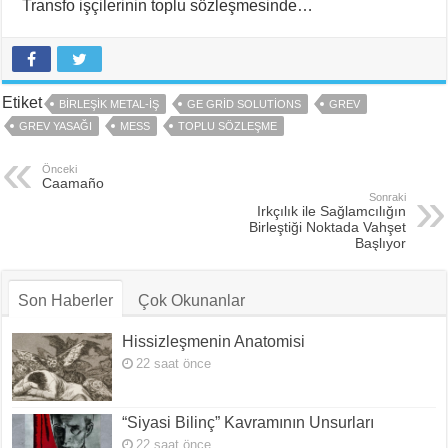
Transfo işçilerinin toplu sözleşmesinde…
Etiket
BIRLEŞIK METAL-İŞ
GE GRID SOLUTIONS
GREV
GREV YASAĞI
MESS
TOPLU SÖZLEŞME
Önceki
Caamaño
Sonraki
Irkçılık ile Sağlamcılığın
Birleştiği Noktada Vahşet
Başlıyor
Son Haberler
Çok Okunanlar
Hissizleşmenin Anatomisi
22 saat önce
“Siyasi Bilinç” Kavramının Unsurları
22 saat önce