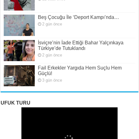
Beş Çocuğu İle ‘Deport Kampı’nda…
2 gün önce
İsviçre’nin İade Ettiği Bahar Yalçınkaya
Türkiye’de Tutuklandı
2 gün önce
Fail Erkekler Yargıda Hem Suçlu Hem
Güçlü!
3 gün önce
UFUK TURU