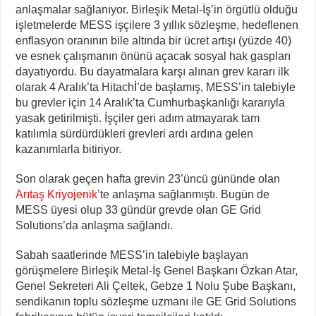
anlaşmalar sağlanıyor. Birleşik Metal-İş’in örgütlü olduğu
işletmelerde MESS işçilere 3 yıllık sözleşme, hedeflenen
enflasyon oranının bile altında bir ücret artışı (yüzde 40)
ve esnek çalışmanın önünü açacak sosyal hak gaspları
dayatıyordu. Bu dayatmalara karşı alınan grev kararı ilk
olarak 4 Aralık’ta Hitachİ’de başlamış, MESS’in talebiyle
bu grevler için 14 Aralık’ta Cumhurbaşkanlığı kararıyla
yasak getirilmişti. İşçiler geri adım atmayarak tam
katılımla sürdürdükleri grevleri ardı ardına gelen
kazanımlarla bitiriyor.
Son olarak geçen hafta grevin 23’üncü gününde olan
Arıtaş Kriyojenik
’
te anlaşma sağlanmıştı. Bugün de
MESS üyesi olup 33 gündür grevde olan GE Grid
Solutions’da anlaşma sağlandı.
Sabah saatlerinde MESS’in talebiyle başlayan
görüşmelere Birleşik Metal-İş Genel Başkanı Özkan Atar,
Genel Sekreteri Ali Çeltek, Gebze 1 Nolu Şube Başkanı,
sendikanın toplu sözleşme uzmanı ile GE Grid Solutions