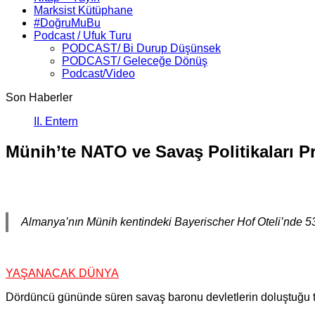
Marksist Kütüphane
#DoğruMuBu
Podcast / Ufuk Turu
PODCAST/ Bi Durup Düşünsek
PODCAST/ Geleceğe Dönüş
Podcast/Video
Son Haberler
II. Enternasyonal’in Sosyali
Münih’te NATO ve Savaş Politikaları Pr
Almanya’nın Münih kentindeki Bayerischer Hof Oteli’nde 5
YAŞANACAK DÜNYA
Dördüncü gününde süren savaş baronu devletlerin doluştuğu topl