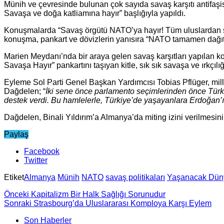
Münih ve çevresinde bulunan çok sayıda savaş karşıtı antifaşist, 
Savaşa ve doğa katliamına hayır” başlığıyla yapıldı.
Konuşmalarda “Savaş örgütü NATO’ya hayır! Tüm uluslardan savaş
konuşma, pankart ve dövizlerin yanısıra “NATO tamamen dağıtıl
Marien Meydanı’nda bir araya gelen savaş karşıtları yapılan ko
Savaşa Hayır” pankartını taşıyan kitle, sık sık savaşa ve ırkçılığ
Eyleme Sol Parti Genel Başkan Yardımcısı Tobias Pflüger, mill
Dağdelen; “
İki sene önce parlamento seçimlerinden önce Türki
destek verdi. Bu hamlelerle, Türkiye’de yaşayanlara Erdoğan’ın i
Dağdelen, Binali Yıldırım’a Almanya’da miting izini verilmesini 
Paylaş
Facebook
Twitter
Etiket
Almanya
Münih
NATO
savaş politikaları
Yaşanacak Dün
Önceki
Kapitalizm Bir Halk Sağlığı Sorunudur
Sonraki
Strasbourg’da Uluslararası Komploya Karşı Eylem
Son Haberler