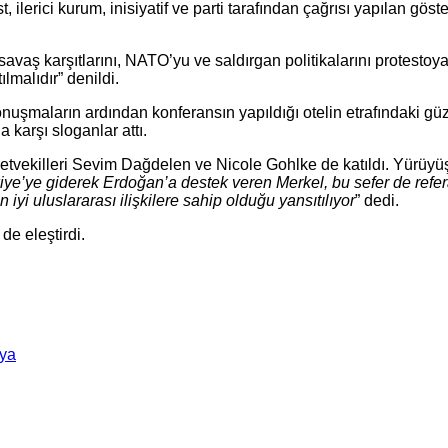
ilerici kurum, inisiyatif ve parti tarafından çağrısı yapılan göste
 karşıtlarını, NATO’yu ve saldırgan politikalarını protestoya ça
malıdır” denildi.
nuşmaların ardından konferansın yapıldığı otelin etrafındaki gü
a karşı sloganlar attı.
etvekilleri Sevim Dağdelen ve Nicole Gohlke de katıldı. Yürüyü
ye’ye giderek Erdoğan’a destek veren Merkel, bu sefer de refe
yi uluslararası ilişkilere sahip olduğu yansıtılıyor
” dedi.
de eleştirdi.
ya