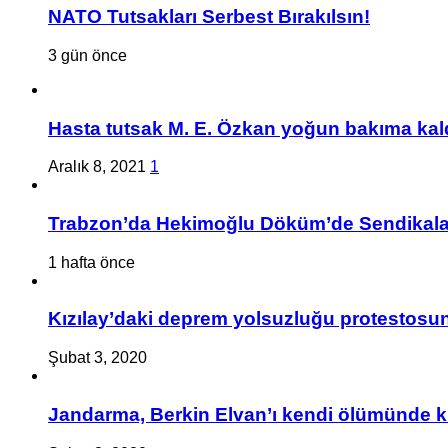
NATO Tutsakları Serbest Bırakılsın!
3 gün önce
Hasta tutsak M. E. Özkan yoğun bakıma kald
Aralık 8, 2021
1
Trabzon’da Hekimoğlu Döküm’de Sendikalaşa
1 hafta önce
Kızılay’daki deprem yolsuzluğu protestosuna
Şubat 3, 2020
Jandarma, Berkin Elvan’ı kendi ölümünde k