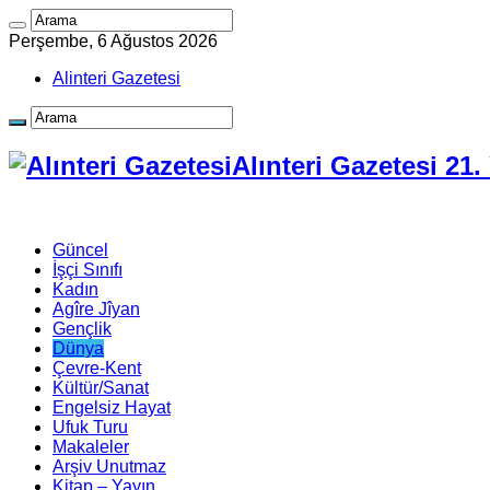
Perşembe, 6 Ağustos 2026
Alinteri Gazetesi
Alınteri Gazetesi 21
Güncel
İşçi Sınıfı
Kadın
Agîre Jîyan
Gençlik
Dünya
Çevre-Kent
Kültür/Sanat
Engelsiz Hayat
Ufuk Turu
Makaleler
Arşiv Unutmaz
Kitap – Yayın