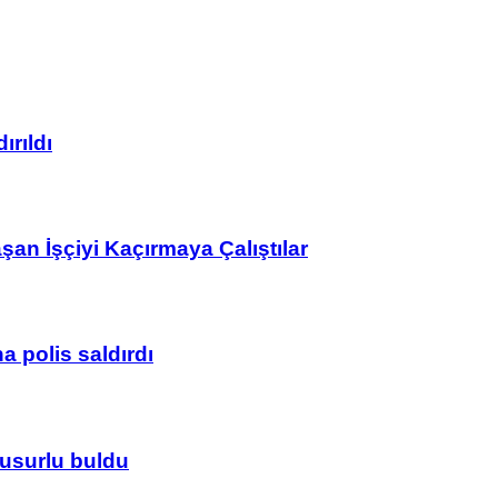
ırıldı
n İşçiyi Kaçırmaya Çalıştılar
 polis saldırdı
usurlu buldu