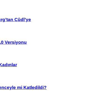
rg’tan Cûdî’ye
2.0 Versiyonu
 Kadınlar
nceyle mi Katledildi?