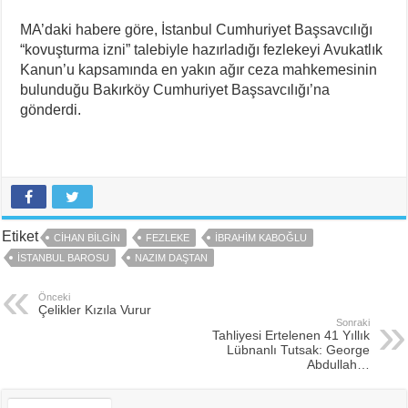
MA’daki habere göre, İstanbul Cumhuriyet Başsavcılığı
“kovuşturma izni” talebiyle hazırladığı fezlekeyi Avukatlık
Kanun’u kapsamında en yakın ağır ceza mahkemesinin
bulunduğu Bakırköy Cumhuriyet Başsavcılığı’na
gönderdi.
Etiket
CIHAN BILGIN
FEZLEKE
İBRAHIM KABOĞLU
İSTANBUL BAROSU
NAZIM DAŞTAN
Önceki
Çelikler Kızıla Vurur
Sonraki
Tahliyesi Ertelenen 41 Yıllık
Lübnanlı Tutsak: George
Abdullah…