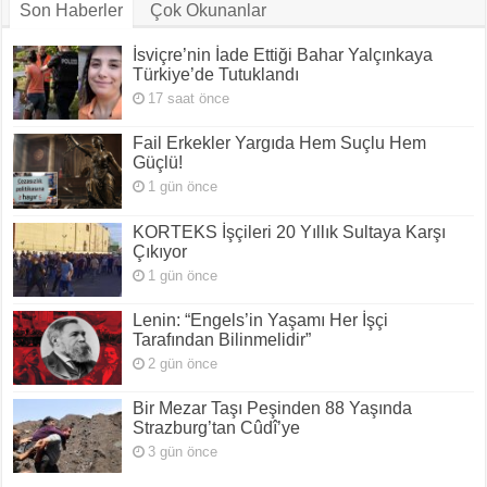
Son Haberler
Çok Okunanlar
İsviçre’nin İade Ettiği Bahar Yalçınkaya
Türkiye’de Tutuklandı
17 saat önce
Fail Erkekler Yargıda Hem Suçlu Hem
Güçlü!
1 gün önce
KORTEKS İşçileri 20 Yıllık Sultaya Karşı
Çıkıyor
1 gün önce
Lenin: “Engels’in Yaşamı Her İşçi
Tarafından Bilinmelidir”
2 gün önce
Bir Mezar Taşı Peşinden 88 Yaşında
Strazburg’tan Cûdî’ye
3 gün önce