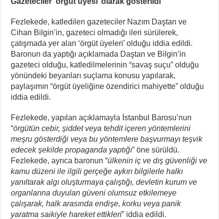
Gazeteciler ‘örgüt üyesi’ olarak gösterildi
Fezlekede, katledilen gazeteciler Nazım Daştan ve
Cihan Bilgin’in, gazeteci olmadığı ileri sürülerek,
çatışmada yer alan ‘örgüt üyeleri’ olduğu iddia edildi.
Baronun da yaptığı açıklamada Daştan ve Bilgin’in
gazeteci olduğu, katledilmelerinin “savaş suçu” olduğu
yönündeki beyanları suçlama konusu yapılarak,
paylaşımın “örgüt üyeliğine özendirici mahiyette” olduğu
iddia edildi.
Fezlekede, yapılan açıklamayla İstanbul Barosu’nun
“
örgütün cebir, şiddet veya tehdit içeren yöntemlerini
meşru gösterdiği veya bu yöntemlere başvurmayı teşvik
edecek şekilde propaganda yaptığı
” öne sürüldü.
Fezlekede, ayrıca baronun “
ülkenin iç ve dış güvenliği ve
kamu düzeni ile ilgili gerçeğe aykırı bilgilerle halkı
yanıltarak algı oluşturmaya çalıştığı, devletin kurum ve
organlarına duyulan güveni olumsuz etkilemeye
çalışarak, halk arasında endişe, korku veya panik
yaratma saikiyle hareket ettikleri
” iddia edildi.