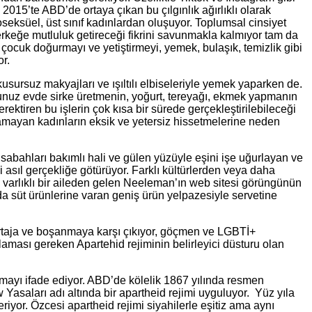
2015’te ABD’de ortaya çıkan bu çılgınlık ağırlıklı olarak
oseksüel, üst sınıf kadınlardan oluşuyor. Toplumsal cinsiyet
erkeğe mutluluk getireceği fikrini savunmakla kalmıyor tam da
a çocuk doğurmayı ve yetiştirmeyi, yemek, bulaşık, temizlik gibi
or.
 kusursuz makyajları ve ışıltılı elbiseleriyle yemek yaparken de.
orsunuz evde sirke üretmenin, yoğurt, tereyağı, ekmek yapmanın
rektiren bu işlerin çok kısa bir sürede gerçekleştirilebileceği
ulamayan kadınların eksik ve yetersiz hissetmelerine neden
sabahları bakımlı hali ve gülen yüzüyle eşini işe uğurlayan ve
i asıl gerçekliğe götürüyor. Farklı kültürlerden veya daha
 varlıklı bir aileden gelen Neeleman’ın web sitesi görüngünün
a süt ürünlerine varan geniş ürün yelpazesiyle servetine
Kürtaja ve boşanmaya karşı çıkıyor, göçmen ve LGBTİ+
aması gereken Apartehid rejiminin belirleyici düsturu olan
yılmayı ifade ediyor. ABD’de kölelik 1867 yılında resmen
Yasaları adı altında bir apartheid rejimi uyguluyor. Yüz yıla
iyor. Özcesi apartheid rejimi siyahilerle eşitiz ama aynı