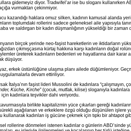
llara gidemeyiz diyor. Tradwifel’ar ise bu sloganı kullanırken 
açığa vurmaktan çekinmiyor.
ucu kazandığı haklara omuz silken, kadının kamusal alanda yer
ların toplumdaki rollerini sadece geleneksel aile yapısıyla tanı
, kaba ve saldırgan bir kadın düşmanlığının yükseldiği bir zaman d
ünyanın birçok yerinde neo-faşist hareketlerin ve iktidarların y
bir ağızdan çıkmışçasına kürtaj hakkına karşı kadınların doğal r
n söylemler üreterek kadınların bedenleri ve hayatlarına dair kar
ak düşüyor.
yaz, erkek üstünlüğüne ulaşma planı ailede düğümleniyor. Geçmişi
 uygulamalarla devam ettiriliyor.
rsak İtalya’nın faşist lideri Mussolini de kadınlara “çalışmayın, 
nder, Küche, Kirche
” (çocuk, mutfak, kilise) sloganıyla kadınlara
için kadınlara teşvikler dahi veriyordu.
urmasıyla birlikte kapitalizmin yüce çıkarları gereği kadınları
sürekli aşağılanan ve erkeklere özgü olduğu düşünülen işlere y
 kullanarak kadınları iş gücüne çekmek için tıpkı bir ahtapot gib
ksel rollerine dönmeleri istenen kadınlar o günlerin ABD’sinde y
arı, ev işleriyle ilgilenmeleri ve kocalarının her türlü isteğine