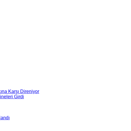
na Karşı Direniyor
neleri Girdi
landı