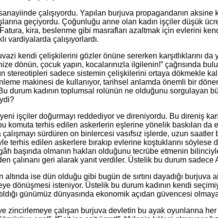
anayiinde çalışıyordu. Yapılan burjuva propagandanın aksine k
arına geçiyordu. Çoğunluğu anne olan kadın işçiler düşük ücretle
atura, kira, beslenme gibi masrafları azaltmak için evlerini kendi
lı vardiyalarda çalışıyorlardı.
i kendi çelişkilerini gözler önüne sererken karşıtlıklarını da y
nize dönün, çocuk yapın, kocalarınızla ilgilenin!” çağrısında bu
ın stereotipleri sadece sistemin çelişkilerini ortaya dökmekle k
nleme makinesi de kullanıyor, tarihsel anlamda önemli bir döneme
u durum kadının toplumsal rolünün ne olduğunu sorgulayan büyük
iydi?
yeni işçiler doğurmayı reddediyor ve direniyordu. Bu direniş ka
bu komuta terhis edilen askerlerin eşlerine yönelik baskıları d
rda çalışmayı sürdüren on binlercesi vasıfsız işlerde, uzun saatl
yle terhis edilen askerlere bırakıp evlerine koştuklarını söyles
gâh başında olmanın hakları olduğunu tecrübe etmenin bilinciyle
inden çalınanı geri alarak yanıt verdiler. Üstelik bu durum sadece
in altında ise dün olduğu gibi bugün de sırtını dayadığı burjuva 
ireye dönüşmesi isteniyor. Üstelik bu durum kadının kendi seçimiy
ıldığı günümüz dünyasında ekonomik açıdan güvencesi olmayan kad
e zincirlemeye çalışan burjuva devletin bu ayak oyunlarına her 