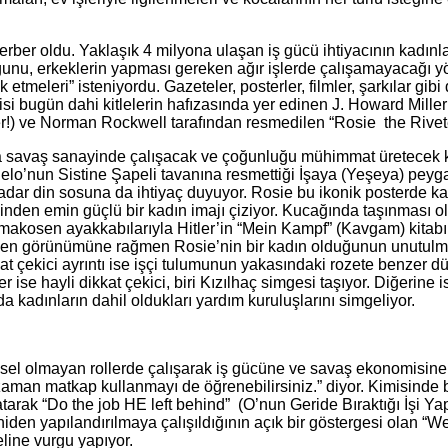
rber oldu. Yaklaşık 4 milyona ulaşan iş gücü ihtiyacının kadınl
duğunu, erkeklerin yapması gereken ağır işlerde çalışamayacağı yö
lık etmeleri” isteniyordu. Gazeteler, posterler, filmler, şarkılar
isi bugün dahi kitlelerin hafızasında yer edinen J. Howard Mille
) ve Norman Rockwell tarafından resmedilen “Rosie the Riveter”
da savaş sanayinde çalışacak ve çoğunluğu mühimmat üretecek k
gelo’nun Sistine Şapeli tavanına resmettiği İşaya (Yeşeya) peyg
adar din sosuna da ihtiyaç duyuyor. Rosie bu ikonik posterde k
inden emin güçlü bir kadın imajı çiziyor. Kucağında taşınması 
i makosen ayakkabılarıyla Hitler’in “Mein Kampf” (Kavgam) kitab
ülen görünümüne rağmen Rosie’nin bir kadın olduğunun unutulma
ikkat çekici ayrıntı ise işçi tulumunun yakasındaki rozete benze
ise hayli dikkat çekici, biri Kızılhaç simgesi taşıyor. Diğerine is
 kadınların dahil oldukları yardım kuruluşlarını simgeliyor.
eksel olmayan rollerde çalışarak iş gücüne ve savaş ekonomisin
zaman matkap kullanmayı de öğrenebilirsiniz.” diyor. Kimisinde 
latarak “Do the job HE left behind” (O’nun Geride Bıraktığı İşi
iden yapılandırılmaya çalışıldığının açık bir göstergesi olan “W
ine vurgu yapıyor.