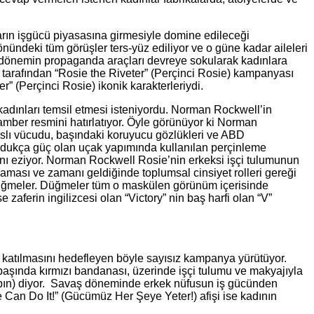
arın işgücü piyasasına girmesiyle domine edileceği
nündeki tüm görüşler ters-yüz ediliyor ve o güne kadar aileleri
 gibi dönemin propaganda araçları devreye sokularak kadınlara
r tarafından “Rosie the Riveter” (Perçinci Rosie) kampanyası
 (Perçinci Rosie) ikonik karakterleriydi.
adınları temsil etmesi isteniyordu. Norman Rockwell’in
amber resmini hatırlatıyor. Öyle görünüyor ki Norman
aslı vücudu, başındaki koruyucu gözlükleri ve ABD
oldukça güç olan uçak yapımında kullanılan perçinleme
ını eziyor. Norman Rockwell Rosie’nin erkeksi işçi tulumunun
ması ve zamanı geldiğinde toplumsal cinsiyet rolleri gereği
r düğmeler. Düğmeler tüm o maskülen görünüm içerisinde
e zaferin ingilizcesi olan “Victory” nin baş harfi olan “V”
e katılmasını hedefleyen böyle sayısız kampanya yürütüyor.
başında kırmızı bandanası, üzerinde işçi tulumu ve makyajıyla
 Yapın) diyor. Savaş döneminde erkek nüfusun iş gücünden
e Can Do It!” (Gücümüz Her Şeye Yeter!) afişi ise kadının