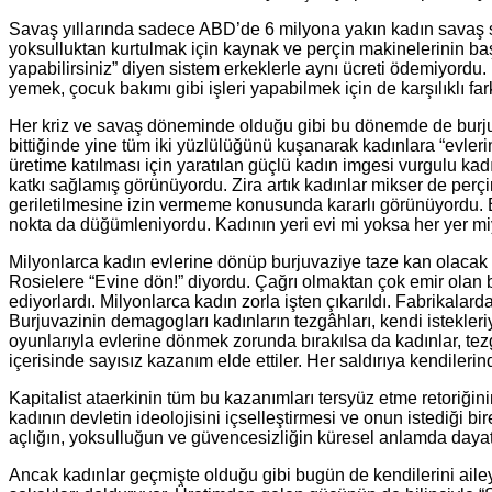
Savaş yıllarında sadece ABD’de 6 milyona yakın kadın savaş s
yoksulluktan kurtulmak için kaynak ve perçin makinelerinin başl
yapabilirsiniz” diyen sistem erkeklerle aynı ücreti ödemiyordu. F
yemek, çocuk bakımı gibi işleri yapabilmek için de karşılıklı fark
Her kriz ve savaş döneminde olduğu gibi bu dönemde de burjuvaz
bittiğinde yine tüm iki yüzlülüğünü kuşanarak kadınlara “evleri
üretime katılması için yaratılan güçlü kadın imgesi vurgulu kad
katkı sağlamış görünüyordu. Zira artık kadınlar mikser de perçi
geriletilmesine izin vermeme konusunda kararlı görünüyordu. B
nokta da düğümleniyordu. Kadının yeri evi mi yoksa her yer m
Milyonlarca kadın evlerine dönüp burjuvaziye taze kan olacak 
Rosielere “Evine dön!” diyordu. Çağrı olmaktan çok emir olan 
ediyorlardı. Milyonlarca kadın zorla işten çıkarıldı. Fabrikala
Burjuvazinin demagogları kadınların tezgâhları, kendi istekleri
oyunlarıyla evlerine dönmek zorunda bırakılsa da kadınlar, tez
içerisinde sayısız kazanım elde ettiler. Her saldırıya kendiler
Kapitalist ataerkinin tüm bu kazanımları tersyüz etme retoriğin
kadının devletin ideolojisini içselleştirmesi ve onun istediği b
açlığın, yoksulluğun ve güvencesizliğin küresel anlamda dayat
Ancak kadınlar geçmişte olduğu gibi bugün de kendilerini ailey