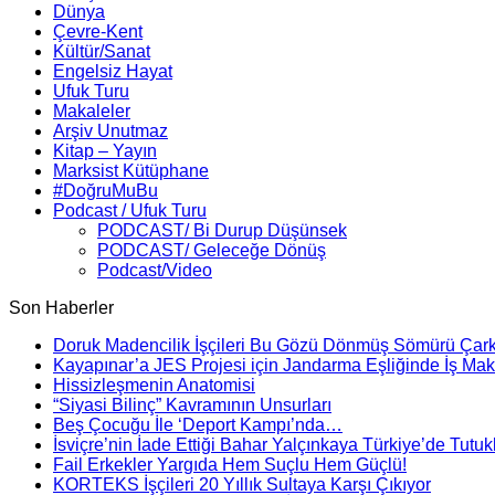
Dünya
Çevre-Kent
Kültür/Sanat
Engelsiz Hayat
Ufuk Turu
Makaleler
Arşiv Unutmaz
Kitap – Yayın
Marksist Kütüphane
#DoğruMuBu
Podcast / Ufuk Turu
PODCAST/ Bi Durup Düşünsek
PODCAST/ Geleceğe Dönüş
Podcast/Video
Son Haberler
Doruk Madencilik İşçileri Bu Gözü Dönmüş Sömürü Çarkı
Kayapınar’a JES Projesi için Jandarma Eşliğinde İş Maki
Hissizleşmenin Anatomisi
“Siyasi Bilinç” Kavramının Unsurları
Beş Çocuğu İle ‘Deport Kampı’nda…
İsviçre’nin İade Ettiği Bahar Yalçınkaya Türkiye’de Tutuk
Fail Erkekler Yargıda Hem Suçlu Hem Güçlü!
KORTEKS İşçileri 20 Yıllık Sultaya Karşı Çıkıyor