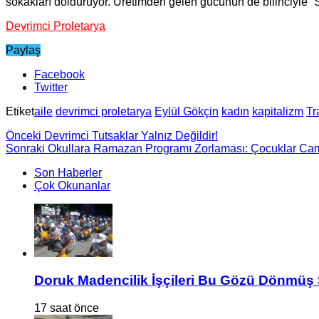
sokakları dolduruyor. Üretimden gelen gücünün de bilinciyle “Söm
Devrimci Proletarya
Paylaş
Facebook
Twitter
Etiket
aile
devrimci proletarya
Eylül Gökçin
kadın
kapitalizm
Tr
Önceki
Devrimci Tutsaklar Yalnız Değildir!
Sonraki
Okullara Ramazan Programı Zorlaması: Çocuklar Camiy
Son Haberler
Çok Okunanlar
Doruk Madencilik İşçileri Bu Gözü Dönmüş 
17 saat önce