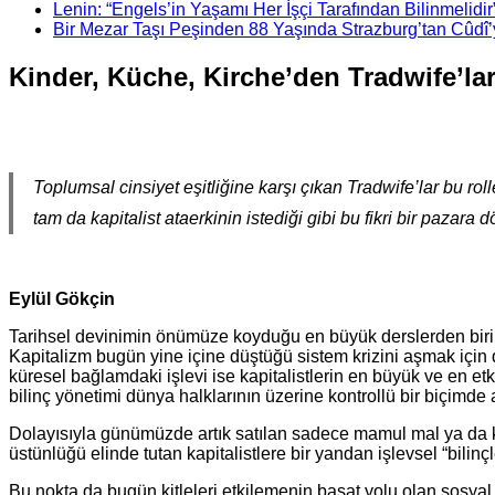
Lenin: “Engels’in Yaşamı Her İşçi Tarafından Bilinmelidir
Bir Mezar Taşı Peşinden 88 Yaşında Strazburg’tan Cûdî
Kinder, Küche, Kirche’den Tradwife’lar
Toplumsal cinsiyet eşitliğine karşı çıkan Tradwife’lar bu r
tam da kapitalist ataerkinin istediği gibi bu fikri bir pazara 
Eylül Gökçin
Tarihsel devinimin önümüze koyduğu en büyük derslerden biri, k
Kapitalizm bugün yine içine düştüğü sistem krizini aşmak için dö
küresel bağlamdaki işlevi ise kapitalistlerin en büyük ve en et
bilinç yönetimi dünya halklarının üzerine kontrollü bir biçimde ak
Dolayısıyla günümüzde artık satılan sadece mamul mal ya da kit
üstünlüğü elinde tutan kapitalistlere bir yandan işlevsel “bilinçl
Bu nokta da bugün kitleleri etkilemenin başat yolu olan sosyal