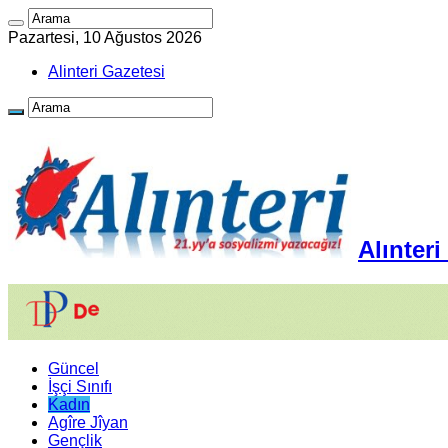
Pazartesi, 10 Ağustos 2026
Alinteri Gazetesi
Alınter
Güncel
İşçi Sınıfı
Kadın
Agîre Jîyan
Gençlik