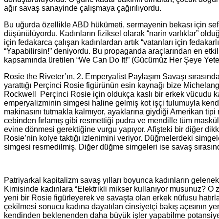
ağır savaş sanayinde çalışmaya çağırılıyordu.
Bu uğurda özellikle ABD hükümeti, sermayenin bekası için sefe
düşünülüyordu. Kadınların fiziksel olarak “narin varlıklar” ol
için fedakarca çalışan kadınlardan artık “vatanları için fedakar
“Yapabilirsin!” deniyordu. Bu propaganda araçlarından en etkil
kapsamında üretilen “We Can Do It!” (Gücümüz Her Şeye Yeter!
Rosie the Riveter’ın, 2. Emperyalist Paylaşım Savaşı sırasın
yarattığı Perçinci Rosie figürünün esin kaynağı bize Michelan
Rockwell Perçinci Rosie için oldukça kaslı bir erkek vücudu k
emperyalizminin simgesi haline gelmiş kot işçi tulumuyla kend
makinasını tutmakla kalmıyor, ayaklarına giydiği Amerikan tip
cebinden fırlamış gibi resmettiği pudra ve mendille tüm mask
evine dönmesi gerektiğine vurgu yapıyor. Afişteki bir diğer d
Rosie’nin kolye taktığı izlenimini veriyor. Düğmelerdeki simgeler 
simgesi resmedilmiş. Diğer düğme simgeleri ise savaş sırasında
Patriyarkal kapitalizm savaş yılları boyunca kadınların gelen
Kimisinde kadınlara “Elektrikli mikser kullanıyor musunuz? O 
yeni bir Rosie figürleyerek ve savaşta olan erkek nüfusu hatır
çekilmesi sonucu kadına dayatılan cinsiyetçi bakış açısının yen
kendinden beklenenden daha büyük işler yapabilme potansiyel