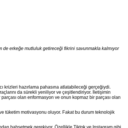
em de erkeğe mutluluk getireceği fikrini savunmakla kalmıyor
 krizleri hazırlama pahasına atlatabileceği gerçeğiydi.
arını da sürekli yeniliyor ve çeşitlendiriyor. İletişimin
 bir parçası olan enformasyon ve onun kopmaz bir parçası olan
 ve tüketim motivasyonu oluyor. Fakat bu durum teknolojik
ından bahsetmek gerekiyor. Özellikle Tiktok ve Instagram gibi