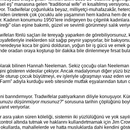
eş” manasına gelen “traditional wife” ın kısaltılmış versiyonu. 
ıyor. Tradwifelar çoğunlukla beyaz, milliyetçi-muhafazakâr, heter
i yeniden üreterek çok çocuklu aile yaşamının hem kadına hem de 
üyor. Kadının konumunu 1950’lere indirgeyen bu çılgınlık kadınlar
direği” olan eşine bakımlı, güzel ve sevimli görünmeyi salık veriy
dwifeları fönlü saçları ile tereyağı yaparken de görebiliyorsunuz,
 kıyafetleriyle ineklerden süt sağıp peynir yapıyorlar, bir bakıy
iri neredeyse koca bir günü dolduran, yoğun bir iş gücü ve emek ge
isinde oradan oraya koşturup bir dakika bile dinlenmeye fırsat b
rm” olarak bilinen Hannah Neeleman. Sekiz çocuğu olan Neeleman 
diğini gösteren videolar çekiyor. Ancak madalyonun diğer yüzü biz
evde oturup çocuk büyütmeyi, ev işleriyle uğraşmayı vaaz eden ve
 Farm” adıyla kurduğu web sitesinde mutfak eşyalarından tutun d
ni barındırmıyor. Tradwifelar patriyarkanın diliyle konuşuyor. 
duğunuzu düşünmüyor musunuz?
” sorusuna tarihin çöplüğünü boyl
yanıt veriyorlar.
bir asra yakın süren köleliği, sistemin iki yüzlülüğünü ve yok sa
ontrol altında tutmak ve haklarını kullandırtmamak için Jim Crow 
okullarda, mahallelerde ve hatta musluklarda dahi kendini göster