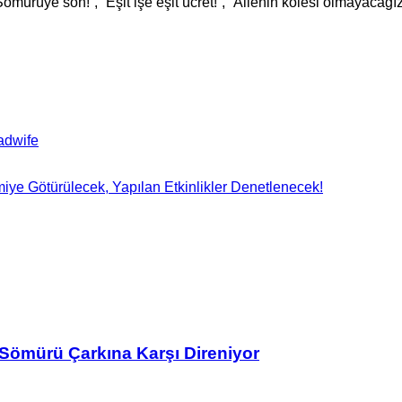
ürüye son!”, “Eşit işe eşit ücret!”, “Ailenin kölesi olmayacağız!
adwife
e Götürülecek, Yapılan Etkinlikler Denetlenecek!
Sömürü Çarkına Karşı Direniyor