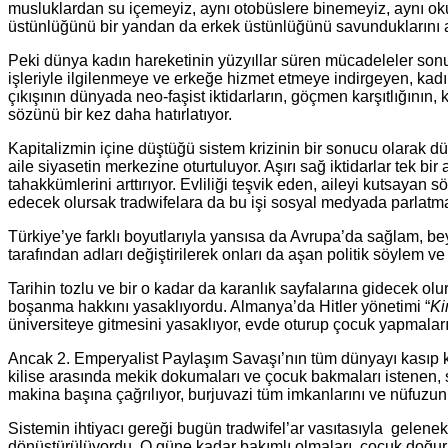
musluklardan su içemeyiz, aynı otobüslere binemeyiz, aynı oku
üstünlüğünü bir yandan da erkek üstünlüğünü savunduklarını 
Peki dünya kadın hareketinin yüzyıllar süren mücadeleler son
işleriyle ilgilenmeye ve erkeğe hizmet etmeye indirgeyen, kadın
çıkışının dünyada neo-faşist iktidarların, göçmen karşıtlığının
sözünü bir kez daha hatırlatıyor.
Kapitalizmin içine düştüğü sistem krizinin bir sonucu olarak d
aile siyasetin merkezine oturtuluyor. Aşırı sağ iktidarlar tek 
tahakkümlerini arttırıyor. Evliliği teşvik eden, aileyi kutsaya
edecek olursak tradwifelara da bu işi sosyal medyada parlatm
Türkiye’ye farklı boyutlarıyla yansısa da Avrupa’da sağlam, be
tarafından adları değiştirilerek onları da aşan politik söylem ve
Tarihin tozlu ve bir o kadar da karanlık sayfalarına gidecek olu
boşanma hakkını yasaklıyordu. Almanya’da Hitler yönetimi “
Ki
üniversiteye gitmesini yasaklıyor, evde oturup çocuk yapmaları 
Ancak 2. Emperyalist Paylaşım Savaşı’nın tüm dünyayı kasıp kav
kilise arasında mekik dokumaları ve çocuk bakmaları istenen, 
makina başına çağrılıyor, burjuvazi tüm imkanlarını ve nüfuzunu
Sistemin ihtiyacı gereği bugün tradwifel’ar vasıtasıyla gelene
dönüştürülüyordu. O güne kadar bakımlı olmaları, çocuk doğurmal