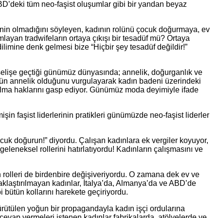
ABD’deki tüm neo-faşist oluşumlar gibi bir yandan beyaz
inin olmadığını söyleyen, kadının rolünü çocuk doğurmaya, ev
mlayan tradwifeların ortaya çıkışı bir tesadüf mü? Ortaya
ilimine denk gelmesi bize “Hiçbir şey tesadüf değildir!”
ükselişe geçtiği günümüz dünyasında; annelik, doğurganlık ve
olünün annelik olduğunu vurgulayarak kadın badeni üzerindeki
ar alma haklarını gasp ediyor. Günümüz moda deyimiyle ifade
n faşist liderlerinin pratikleri günümüzde neo-faşist liderler
çocuk doğurun!” diyordu. Çalışan kadınlara ek vergiler koyuyor,
 geleneksel rollerini hatırlatıyordu! Kadınların çalışmasını ve
n rolleri de birdenbire değişiveriyordu. O zamana dek ev ve
aklaştırılmayan kadınlar, İtalya’da, Almanya’da ve ABD’de
i bütün kollarını harekete geçiriyordu.
ürütülen yoğun bir propagandayla kadın işçi ordularına
 cevap vermeleri istenen kadınlar fabrikalarda, atölyelerde ve