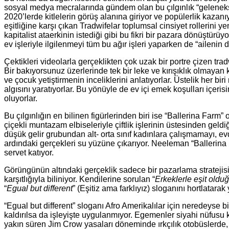
sosyal medya mecralarında gündem olan bu çılgınlık “geleneksel 
2020’lerde kitlelerin görüş alanına giriyor ve popülerlik kazan
eşitliğine karşı çıkan Tradwifelar toplumsal cinsiyet rollerin
kapitalist ataerkinin istediği gibi bu fikri bir pazara dönüştür
ev işleriyle ilgilenmeyi tüm bu ağır işleri yaparken de “ailenin 
Çektikleri videolarla gerçeklikten çok uzak bir portre çizen tra
Bir bakıyorsunuz üzerlerinde tek bir leke ve kırışıklık olmayan
ve çocuk yetiştirmenin inceliklerini anlatıyorlar. Üstelik her b
algısını yaratıyorlar. Bu yönüyle de ev içi emek koşulları içer
oluyorlar.
Bu çılgınlığın en bilinen figürlerinden biri ise “Ballerina Fa
çiçekli muntazam elbiseleriyle çiftlik işlerinin üstesinden gel
düşük gelir grubundan alt- orta sınıf kadınlara çalışmamayı, 
ardındaki gerçekleri su yüzüne çıkarıyor. Neeleman “Ballerina
servet katıyor.
Görüngünün altındaki gerçeklik sadece bir pazarlama stratejisi
karşıtlığıyla biliniyor. Kendilerine sorulan “
Erkeklerle eşit ol
“
Egual but different
” (Eşitiz ama farklıyız) sloganını hortlatarak 
“Egual but different” sloganı Afro Amerikalılar için neredeyse 
kaldırılsa da işleyişte uygulanmıyor. Egemenler siyahi nüfusu k
yakın süren Jim Crow yasaları döneminde ırkçılık otobüslerde, 