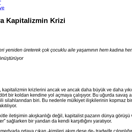
”
’ye
a Kapitalizmin Krizi
olleri yeniden üreterek çok çocuklu aile yaşamının hem kadına h
dönüştürüyor
apitalizmin krizlerini ancak ve ancak daha büyük ve daha yıkıcı
rt bir koldan kendine yol açmaya çalışıyor. Bu uğurda savaş araçl
kili silahlarından biri. Bu nedenle mülkiyet ilişkilerinin kopmaz
ıtılıyor.
le iletişimin akışkanlığı değil, kapitalist pazarın dünya görüşü
er” sağlarken bir yandan da kendi karşıtlığını yaratıyor.
 medyada ortaya çıkan -kimileri akım dese de- tradwife çılgınlığ