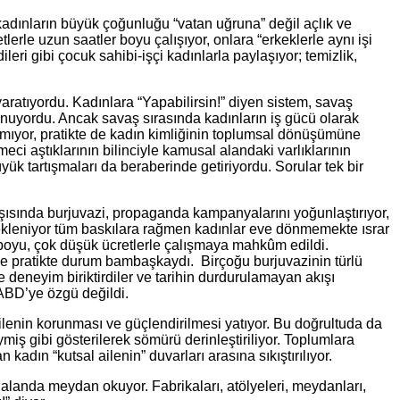
adınların büyük çoğunluğu “vatan uğruna” değil açlık ve
rle uzun saatler boyu çalışıyor, onlara “erkeklerle aynı işi
leri gibi çocuk sahibi-işçi kadınlarla paylaşıyor; temizlik,
aratıyordu. Kadınlara “Yapabilirsin!” diyen sistem, savaş
lunuyordu. Ancak savaş sırasında kadınların iş gücü olarak
almıyor, pratikte de kadın kimliğinin toplumsal dönüşümüne
ci aştıklarının bilinciyle kamusal alandaki varlıklarının
 tartışmaları da beraberinde getiriyordu. Sorular tek bir
rşısında burjuvazi, propaganda kampanyalarını yoğunlaştırıyor,
a ekleniyor tüm baskılara rağmen kadınlar eve dönmemekte ısrar
er boyu, çok düşük ücretlerle çalışmaya mahkûm edildi.
e de pratikte durum bambaşkaydı. Birçoğu burjuvazinin türlü
 deneyim biriktirdiler ve tarihin durdurulamayan akışı
 ABD’ye özgü değildi.
ailenin korunması ve güçlendirilmesi yatıyor. Bu doğrultuda da
miş gibi gösterilerek sömürü derinleştiriliyor. Toplumlara
ın “kutsal ailenin” duvarları arasına sıkıştırılıyor.
alanda meydan okuyor. Fabrikaları, atölyeleri, meydanları,