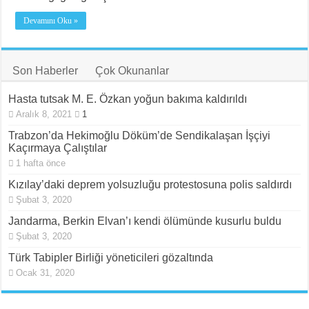
Cezaevindeki 14. Gününde Özcan Aksu İşkenceyle mi Katledildi?
Devamını Oku »
NATO Tutsakları Serbest Bırakılsın!
Son Haberler
Çok Okunanlar
Hasta tutsak M. E. Özkan yoğun bakıma kaldırıldı
Aralık 8, 2021
1
Trabzon’da Hekimoğlu Döküm’de Sendikalaşan İşçiyi
Kaçırmaya Çalıştılar
1 hafta önce
Kızılay’daki deprem yolsuzluğu protestosuna polis saldırdı
Şubat 3, 2020
Jandarma, Berkin Elvan’ı kendi ölümünde kusurlu buldu
Şubat 3, 2020
Türk Tabipler Birliği yöneticileri gözaltında
Ocak 31, 2020