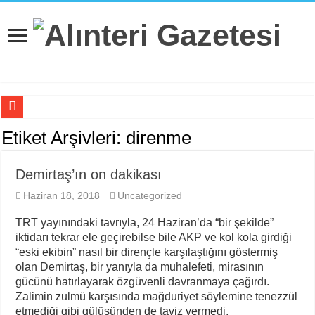
Beş Çocuğu İle ‘Deport Kampı’nda…
Etiket Arşivleri:
direnme
İsviçre’nin İade Ettiği Bahar Yalçınkaya Türkiye’de Tutuklandı
Demirtaş’ın on dakikası
Fail Erkekler Yargıda Hem Suçlu Hem Güçlü!
Haziran 18, 2018
Uncategorized
KORTEKS İşçileri 20 Yıllık Sultaya Karşı Çıkıyor
TRT yayınındaki tavrıyla, 24 Haziran’da “bir şekilde”
Lenin: “Engels’in Yaşamı Her İşçi Tarafından Bilinmelidir”
iktidarı tekrar ele geçirebilse bile AKP ve kol kola girdiği
Bir Mezar Taşı Peşinden 88 Yaşında Strazburg’tan Cûdî’ye
“eski ekibin” nasıl bir dirençle karşılaştığını göstermiş
olan Demirtaş, bir yanıyla da muhalefeti, mirasının
II. Enternasyonal’in Sosyalizm Anlayışının 2.0 Versiyonu
gücünü hatırlayarak özgüvenli davranmaya çağırdı.
Zalimin zulmü karşısında mağduriyet söylemine tenezzül
Stuttgart’ta Kadın Katliamı Girişimine Karşı Kadınlar
etmediği gibi gülüşünden de taviz vermedi.