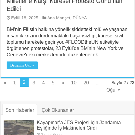
Milletler’e Karşı Küresel Protesto Günü İlan
Edildi
Eylül 18, 2025
Ana Manşet
,
DÜNYA
BM’nin Filistin halkına yönelik şiddetteki rolü ve yaşanan
insanlık krizini durdurmaktaki başarısızlığı, küresel sivil
toplumu harekete geçiriyor. #FLOODtheUN etiketiyle
örgütlenen protestolar, 23 Eylül'de BM'nin New York ve
Cenevre'deki merkezlerinde düzenlenecek
Devamını Oku »
2
«
1
3
4
5
»
10
20
...
Sayfa 2 / 23
Oğul »
Son Haberler
Çok Okunanlar
Kayapınar’a JES Projesi için Jandarma
Eşliğinde İş Makineleri Girdi
3 saat önce