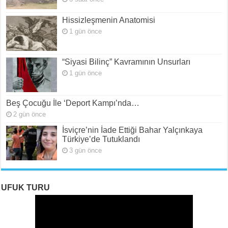
Hissizleşmenin Anatomisi
1 gün önce
“Siyasi Bilinç” Kavramının Unsurları
1 gün önce
Beş Çocuğu İle ‘Deport Kampı’nda…
2 gün önce
İsviçre’nin İade Ettiği Bahar Yalçınkaya
Türkiye’de Tutuklandı
3 gün önce
UFUK TURU