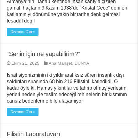
Almanya’nın Hanau kentinde insan kanıyla çizilen
gamalı haçların 9 Kasım 1938’de “Kristal Gece“ denilen
katliamın yıldönümüne yakın bir tarihe denk gelmesi
tesadüf değil
Devamını Oku »
“Senin için ne yapabilirim?”
Ekim 21, 2025
Ana Manşet
,
DÜNYA
Israil siyonizminin iki yıldır aralıksız süren insanlık dışı
saldırıları sırasında 68 bin 216 Filistinli katledildi. O
kadar öyle ki, Hamas yıkıntılar ve tahrip olmuş yerleşim
yerleri nedeniyle teslim edeceği rehinelerin bir kısmının
cansız bedenlerine bile ulaşamıyor
Devamını Oku »
Filistin Laboratuvarı