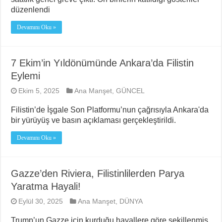
düzenlendi
Devamını Oku »
7 Ekim’in Yıldönümünde Ankara’da Filistin
Eylemi
Ekim 5, 2025
Ana Manşet
,
GÜNCEL
Filistin’de İşgale Son Platformu’nun çağrısıyla Ankara'da
bir yürüyüş ve basın açıklaması gerçekleştirildi.
Devamını Oku »
Gazze’den Riviera, Filistinlilerden Parya
Yaratma Hayali!
Eylül 30, 2025
Ana Manşet
,
DÜNYA
Trump’un Gazze için kurduğu hayallere göre şekillenmiş