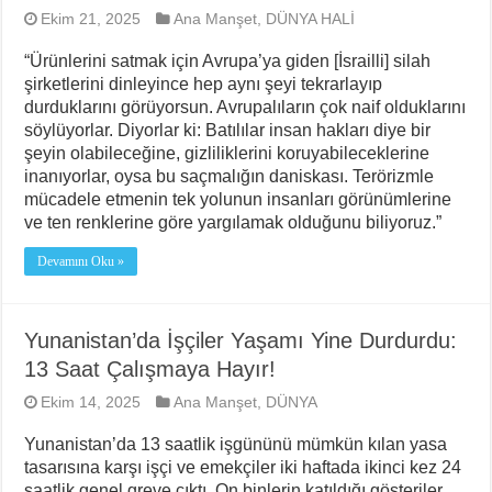
Ekim 21, 2025
Ana Manşet
,
DÜNYA HALİ
“Ürünlerini satmak için Avrupa’ya giden [İsrailli] silah
şirketlerini dinleyince hep aynı şeyi tekrarlayıp
durduklarını görüyorsun. Avrupalıların çok naif olduklarını
söylüyorlar. Diyorlar ki: Batılılar insan hakları diye bir
şeyin olabileceğine, gizliliklerini koruyabileceklerine
inanıyorlar, oysa bu saçmalığın daniskası. Terörizmle
mücadele etmenin tek yolunun insanları görünümlerine
ve ten renklerine göre yargılamak olduğunu biliyoruz.”
Devamını Oku »
Yunanistan’da İşçiler Yaşamı Yine Durdurdu:
13 Saat Çalışmaya Hayır!
Ekim 14, 2025
Ana Manşet
,
DÜNYA
Yunanistan’da 13 saatlik işgününü mümkün kılan yasa
tasarısına karşı işçi ve emekçiler iki haftada ikinci kez 24
saatlik genel greve çıktı. On binlerin katıldığı gösteriler